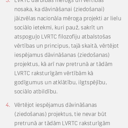
LVRTC darbības mērogs un vērtības
nosaka, ka dāvināšanai (ziedošanai)
jāizvēlas nacionāla mēroga projekti ar lielu
sociālo ietekmi, kuri pauž, sakrīt un
atspoguļo LVRTC filozofiju atbalstošas
vērtības un principus, tajā skaitā, vērtējot
iespējamus dāvināšanas (ziedošanas)
projektus, kā arī nav pretrunā ar tādām
LVRTC raksturīgām vērtībām kā
godīgumus un atklātību, ilgtspējību,
sociālo atbildību.
Vērtējot iespējamus dāvināšanas
(ziedošanas) projektus, tie nevar būt
pretrunā ar tādām LVRTC raksturīgām