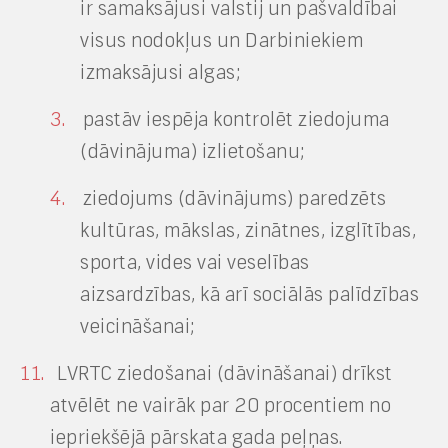
ir samaksājusi valstij un pašvaldībai
visus nodokļus un Darbiniekiem
izmaksājusi algas;
pastāv iespēja kontrolēt ziedojuma
(dāvinājuma) izlietošanu;
ziedojums (dāvinājums) paredzēts
kultūras, mākslas, zinātnes, izglītības,
sporta, vides vai veselības
aizsardzības, kā arī sociālās palīdzības
veicināšanai;
LVRTC ziedošanai (dāvināšanai) drīkst
atvēlēt ne vairāk par 20 procentiem no
iepriekšējā pārskata gada peļņas.