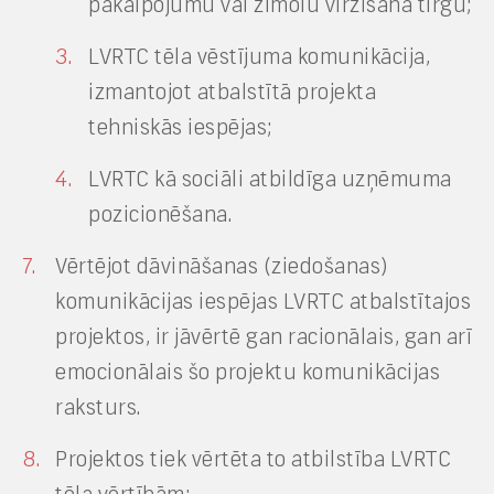
pakalpojumu vai zīmolu virzīšana tirgū;
LVRTC tēla vēstījuma komunikācija,
izmantojot atbalstītā projekta
tehniskās iespējas;
LVRTC kā sociāli atbildīga uzņēmuma
pozicionēšana.
Vērtējot dāvināšanas (ziedošanas)
komunikācijas iespējas LVRTC atbalstītajos
projektos, ir jāvērtē gan racionālais, gan arī
emocionālais šo projektu komunikācijas
raksturs.
Projektos tiek vērtēta to atbilstība LVRTC