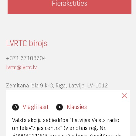
LVRTC birojs
+371 67108704
lvrtc@lvrtc.lv
Zemitāna iela 9 k-3, Rīga, Latvija, LV-1012
Interneta vietnes www.lvrtc.lv administrators:
Viegli lasīt
Klausies
webmaster@lvrtc.lv
Valsts akciju sabiedrība “Latvijas Valsts radio
un televīzijas centrs” (vienotais reģ. Nr.