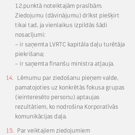
12.punktā noteiktajām prasībām.
Ziedojumu (dāvinājumu) drīkst piešķirt
tikai tad, ja vienlaikus izpildās šādi
nosacījumi:
– ir saņemta LVRTC kapitāla daļu turētāja
piekrišana;
– ir saņemta finanšu ministra atļauja.
Lēmumu par ziedošanu pieņem valde,
pamatojoties uz konkrētās fokusa grupas
(ieinteresēto personu) aptaujas
rezultātiem, ko nodrošina Korporatīvās
komunikācijas daļa.
Par veiktajiem ziedojumiem