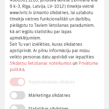
40003011203, juridiskā adrese Zemitāna iela
Klientu apkalpošana
9 k-3, Rīga, Latvija, LV-1012) tīmekļa vietnē
www.lvrtc.lv izmanto sīkdatnes, lai uzlabotu
+371 67108787
tīmekļa vietnes funkcionalitāti un darbību,
pielāgotu to Taviem lietošanas paradumiem,
kā arī iegūtu statistiku par lapas
Medijiem
apmeklējumiem.
Šeit Tu vari izvēlēties, kuras sīkdatnes
+371 29665001
apstiprināt. Ar pilnu informāciju par mūsu
vineta.sprugaine@lvrtc.lv
veikto personas datu apstrādi var iepazīties
Sīkdatņu lietošanas noteikumos
un
Privātuma
© VAS Latvijas Valsts radio un televīzijas centrs,
politikā
.
2020
Nepieciešamās sīkdates
Mārketinga sīkdatnes
Statistikas sīkdatnes