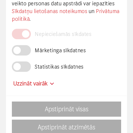
veikto personas datu apstrādi var iepazīties
Sīkdatņu lietošanas noteikumos
un
Privātuma
© VAS Latvijas Valsts radio un televīzijas centrs,
politikā
.
2020
Nepieciešamās sīkdates
Mārketinga sīkdatnes
Statistikas sīkdatnes
Privātuma politika
Piekļūstamība
Uzzināt vairāk
Mainīt sīkdatņu uzstādījumus
Apstiprināt visas
Nosaukums
Avots
Termiņš
Mērķis
_fbp
Facebook.com
3
Sīkdatne
Apstiprināt atzīmētās
Par korupciju aicinām ziņot KNAB: Bezmaksas