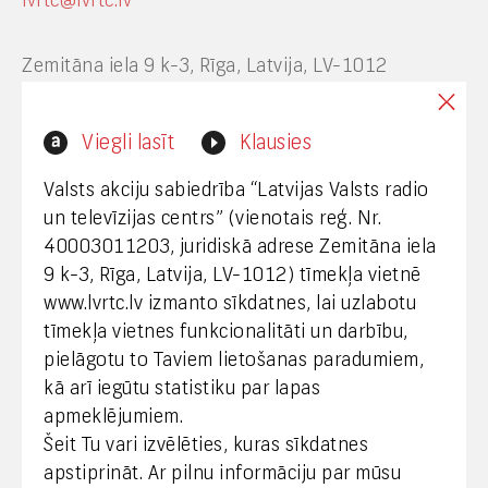
lvrtc@lvrtc.lv
Zemitāna iela 9 k-3, Rīga, Latvija, LV-1012
Interneta vietnes www.lvrtc.lv administrators:
Viegli lasīt
Klausies
webmaster@lvrtc.lv
Valsts akciju sabiedrība “Latvijas Valsts radio
un televīzijas centrs” (vienotais reģ. Nr.
40003011203, juridiskā adrese Zemitāna iela
Klientu apkalpošana
9 k-3, Rīga, Latvija, LV-1012) tīmekļa vietnē
www.lvrtc.lv izmanto sīkdatnes, lai uzlabotu
+371 67108787
tīmekļa vietnes funkcionalitāti un darbību,
pielāgotu to Taviem lietošanas paradumiem,
kā arī iegūtu statistiku par lapas
Medijiem
apmeklējumiem.
Šeit Tu vari izvēlēties, kuras sīkdatnes
+371 29665001
apstiprināt. Ar pilnu informāciju par mūsu
vineta.sprugaine@lvrtc.lv