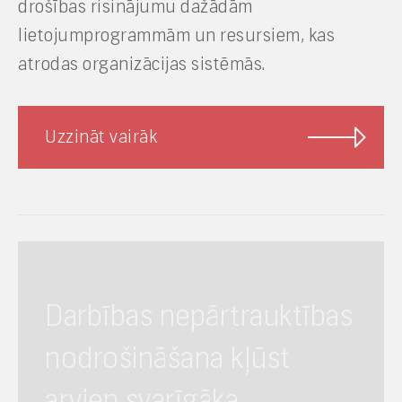
drošības risinājumu dažādām
lietojumprogrammām un resursiem, kas
atrodas organizācijas sistēmās.
Uzzināt vairāk
Darbības nepārtrauktības
nodrošināšana kļūst
arvien svarīgāka