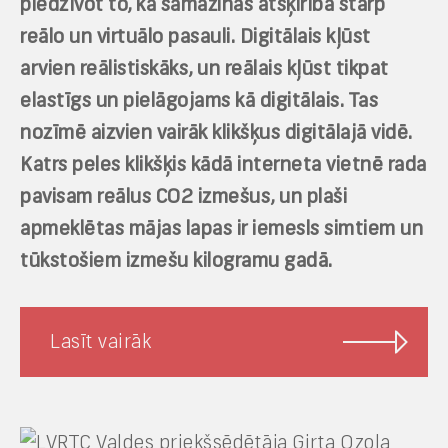
piedzīvot to, kā samazinās atšķirība starp
reālo un virtuālo pasauli. Digitālais kļūst
arvien reālistiskāks, un reālais kļūst tikpat
elastīgs un pielāgojams kā digitālais. Tas
nozīmē aizvien vairāk klikšķus digitālajā vidē.
Katrs peles klikšķis kādā interneta vietnē rada
pavisam reālus CO2 izmešus, un plaši
apmeklētas mājas lapas ir iemesls simtiem un
tūkstošiem izmešu kilogramu gadā.
Lasīt vairāk