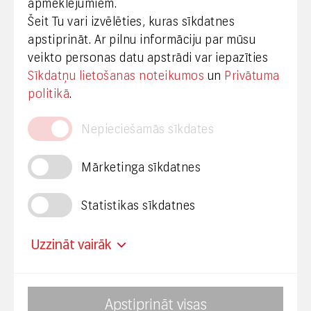
apmeklējumiem.
Šeit Tu vari izvēlēties, kuras sīkdatnes
+371 29665001
apstiprināt. Ar pilnu informāciju par mūsu
vineta.sprugaine@lvrtc.lv
veikto personas datu apstrādi var iepazīties
Sīkdatņu lietošanas noteikumos
un
Privātuma
© VAS Latvijas Valsts radio un televīzijas centrs,
politikā
.
2020
Nepieciešamās sīkdates
Mārketinga sīkdatnes
Statistikas sīkdatnes
Privātuma politika
Piekļūstamība
Uzzināt vairāk
Mainīt sīkdatņu uzstādījumus
Apstiprināt visas
Nosaukums
Avots
Termiņš
Mērķis