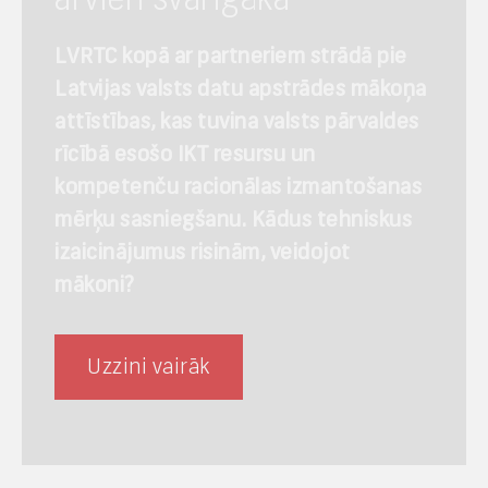
LVRTC kopā ar partneriem strādā pie
Latvijas valsts datu apstrādes mākoņa
attīstības, kas tuvina valsts pārvaldes
rīcībā esošo IKT resursu un
kompetenču racionālas izmantošanas
mērķu sasniegšanu.
Kādus tehniskus
izaicinājumus risinām, veidojot
mākoni?
Uzzini vairāk