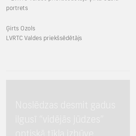
Ģirts Ozols
LVRTC Valdes priekšsēdētājs
Noslēdzas desmit gadus
ilgusī “vidējās jūdzes”
optiskā tīkla izbūve