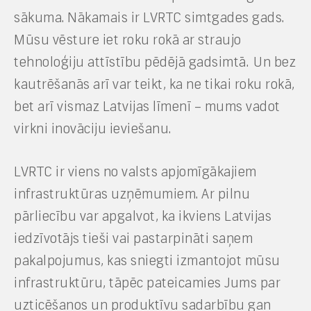
sākuma. Nākamais ir LVRTC simtgades gads.
Mūsu vēsture iet roku rokā ar straujo
tehnoloģiju attīstību pēdējā gadsimtā. Un bez
kautrēšanās arī var teikt, ka ne tikai roku rokā,
bet arī vismaz Latvijas līmenī – mums vadot
virkni inovāciju ieviešanu.
LVRTC ir viens no valsts apjomīgākajiem
infrastruktūras uzņēmumiem. Ar pilnu
pārliecību var apgalvot, ka ikviens Latvijas
iedzīvotājs tieši vai pastarpināti saņem
pakalpojumus, kas sniegti izmantojot mūsu
infrastruktūru, tāpēc pateicamies Jums par
uzticēšanos un produktīvu sadarbību gan