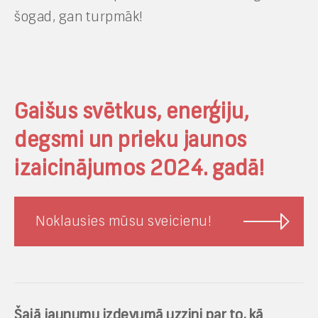
šogad, gan turpmāk!
Gaišus svētkus, enerģiju,
degsmi un prieku jaunos
izaicinājumos 2024. gadā!
Noklausies mūsu sveicienu!
Šajā jaunumu izdevumā uzzini par to, kā