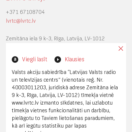
+371 67108704
lvrtc@lvrtc.lv
Zemitāna iela 9 k-3, Rīga, Latvija, LV-1012
Interneta vietnes www.lvrtc.lv administrators:
Viegli lasīt
Klausies
webmaster@lvrtc.lv
Valsts akciju sabiedrība “Latvijas Valsts radio
un televīzijas centrs” (vienotais reģ. Nr.
40003011203, juridiskā adrese Zemitāna iela
Klientu apkalpošana
9 k-3, Rīga, Latvija, LV-1012) tīmekļa vietnē
www.lvrtc.lv izmanto sīkdatnes, lai uzlabotu
+371 67108787
tīmekļa vietnes funkcionalitāti un darbību,
pielāgotu to Taviem lietošanas paradumiem,
kā arī iegūtu statistiku par lapas
Medijiem