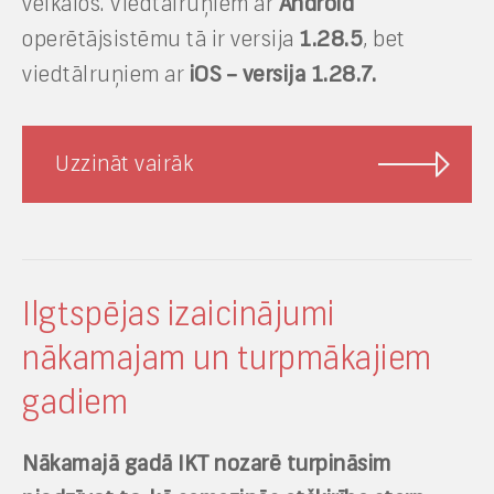
veikalos. Viedtālruņiem ar
Android
operētājsistēmu tā ir versija
1.28.5
, bet
viedtālruņiem ar
iOS – versija 1.28.7.
Uzzināt vairāk
Ilgtspējas izaicinājumi
nākamajam un turpmākajiem
gadiem
Nākamajā gadā IKT nozarē turpināsim