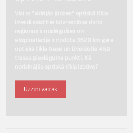
Visi ar “vidējās jūdzes” optiskā tīkla
izveidi saistītie būvniecības darbi
reģionos ir noslēgušies un
ekspluatācijā ir nodota 3620 km gara
optiskā tīkla trase un izveidotie 459
trases pieslēguma punkti. Kā
norisinājās optiskā tīkla izbūve?
Uzzini vairāk