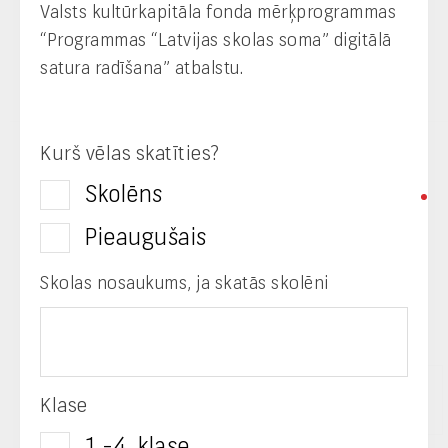
Valsts kultūrkapitāla fonda mērķprogrammas
eParaksts
“Programmas “Latvijas skolas soma” digitālā
satura radīšana” atbalstu.
Kurš vēlas skatīties?
Skolēns
Esi pirmais, kas uzzina!
Pieaugušais
Saņem aktualitātes un citus jaunumus savā
e-pastā.
Skolas nosaukums, ja skatās skolēni
E-pasta adrese
Klase
1.-4. klase