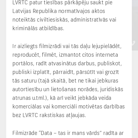
LVRTC patur tiesības pārkāpēju saukt pie
Latvijas Republika normatīvajos aktos
noteiktās civiltiesiskās, administratīvās vai
kriminālās atbildības.
Ir aizliegts filmizrādi vai tās daļu lejupielādēt,
reproducēt, filmēt, izmantot citos interneta
portālos, radīt atvasinātus darbus, publiskot,
publiski izplatīt, pārraidīt, pārsūtīt vai grozīt
tās saturu (tajā skaitā, bet ne tikai jebkuras
Raksti mums
autortiesību un lietošanas norādes, juridiskās
atrunas u.tml.), kā arī veikt jebkāda veida
komerciālas vai komerciāli motivētas darbības
bez LVRTC rakstiskas atļaujas.
Tehniskā palīdzība
Filmizrāde “Data – tas ir mans vārds” radīta ar