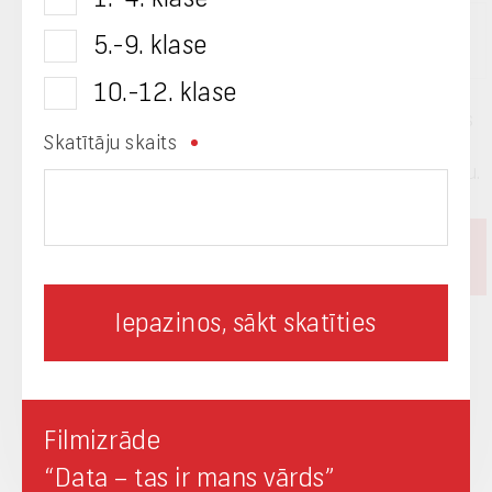
Izvēlies kategoriju
5.-9. klase
10.-12. klase
Dodu savu piekrišanu LVRTC manu personas
Skatītāju skaits
datu apstrādei un jaunumu saņemšanai e-
pastā. Iepazinos ar LVRTC privātuma politiku.
LVRTC birojs
Filmizrāde
+371 67108704
“Data – tas ir mans vārds”
lvrtc@lvrtc.lv