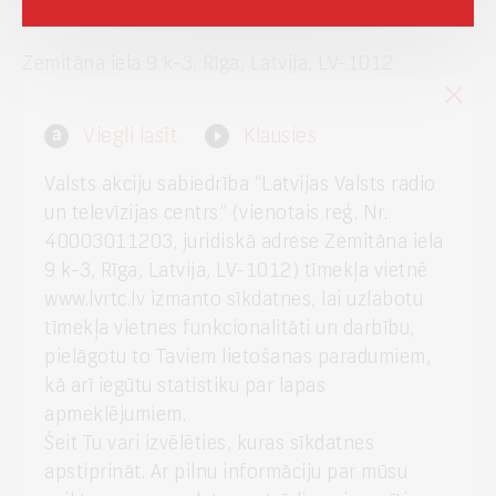
Zemitāna iela 9 k-3, Rīga, Latvija, LV-1012
Interneta vietnes www.lvrtc.lv administrators:
Viegli lasīt
Klausies
webmaster@lvrtc.lv
Valsts akciju sabiedrība “Latvijas Valsts radio
un televīzijas centrs” (vienotais reģ. Nr.
40003011203, juridiskā adrese Zemitāna iela
Klientu apkalpošana
9 k-3, Rīga, Latvija, LV-1012) tīmekļa vietnē
www.lvrtc.lv izmanto sīkdatnes, lai uzlabotu
+371 67108787
tīmekļa vietnes funkcionalitāti un darbību,
pielāgotu to Taviem lietošanas paradumiem,
kā arī iegūtu statistiku par lapas
Medijiem
apmeklējumiem.
Šeit Tu vari izvēlēties, kuras sīkdatnes
+371 29665001
apstiprināt. Ar pilnu informāciju par mūsu
vineta.sprugaine@lvrtc.lv