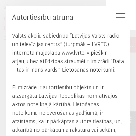
EN
Autortiesību atruna
Valsts akciju sabiedrība “Latvijas Valsts radio
un televīzijas centrs” (turpmāk – LVRTC)
interneta mājaslapā www.lvrtc.lv piešķir
atļauju bez atlīdzības straumēt filmizrādi “Data
Projekti
Zaķusalas TV tornis
Data – tas ir
– tas ir mans vārds.” Lietošanas noteikumi:
mans vārds
Filmizrāde ir autortiesību objekts un ir
Data – tas ir mans vārds
aizsargāta Latvijas Republikas normatīvajos
aktos noteiktajā kārtībā. Lietošanas
noteikumu neievērošanas gadījumā, ir
atzīstams, ka ir pārkāptas autora tiesības, un,
atkarībā no pārkāpuma rakstura vai sekām,