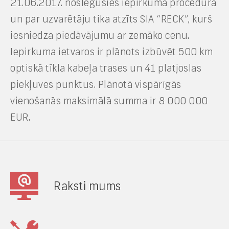
21.06.2017. noslēgusies iepirkuma procedūra
un par uzvarētāju tika atzīts SIA “RECK”, kurš
iesniedza piedāvājumu ar zemāko cenu.
Iepirkuma ietvaros ir plānots izbūvēt 500 km
optiskā tīkla kabeļa trases un 41 platjoslas
piekļuves punktus. Plānotā vispārīgās
vienošanās maksimālā summa ir 8 000 000
EUR.
Raksti mums