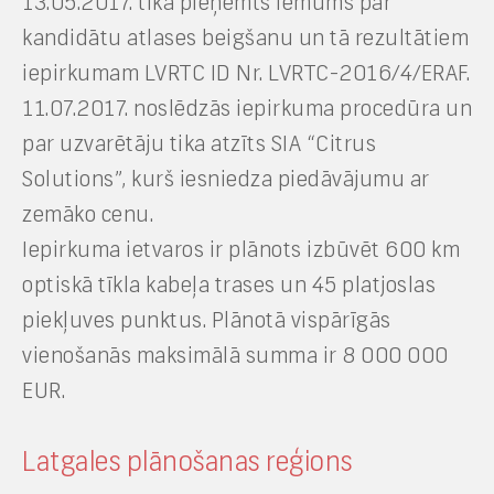
13.05.2017. tika pieņemts lēmums par
kandidātu atlases beigšanu un tā rezultātiem
iepirkumam LVRTC ID Nr. LVRTC-2016/4/ERAF.
11.07.2017. noslēdzās iepirkuma procedūra un
par uzvarētāju tika atzīts SIA “Citrus
Solutions”, kurš iesniedza piedāvājumu ar
zemāko cenu.
Iepirkuma ietvaros ir plānots izbūvēt 600 km
optiskā tīkla kabeļa trases un 45 platjoslas
piekļuves punktus. Plānotā vispārīgās
vienošanās maksimālā summa ir 8 000 000
EUR.
Latgales plānošanas reģions