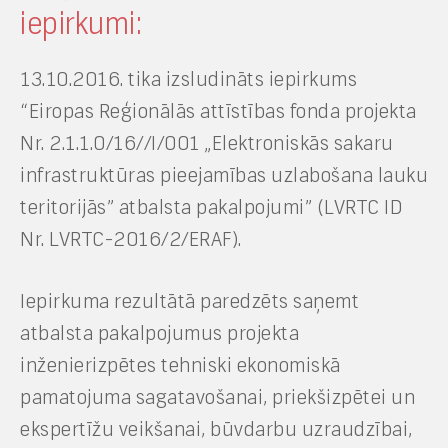
iepirkumi:
13.10.2016. tika izsludināts iepirkums
“Eiropas Reģionālās attīstības fonda projekta
Nr. 2.1.1.0/16//I/001 „Elektroniskās sakaru
infrastruktūras pieejamības uzlabošana lauku
teritorijās” atbalsta pakalpojumi” (LVRTC ID
Nr. LVRTC-2016/2/ERAF).
Iepirkuma rezultātā paredzēts saņemt
atbalsta pakalpojumus projekta
inženierizpētes tehniski ekonomiskā
pamatojuma sagatavošanai, priekšizpētei un
ekspertīžu veikšanai, būvdarbu uzraudzībai,