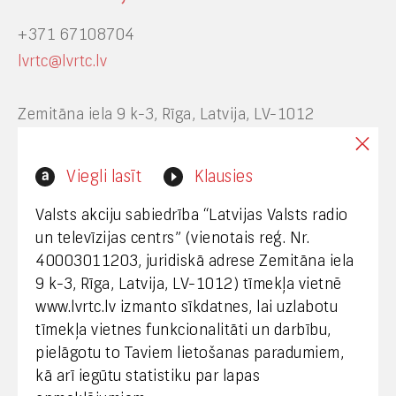
+371 67108704
lvrtc@lvrtc.lv
Zemitāna iela 9 k-3, Rīga, Latvija, LV-1012
Interneta vietnes www.lvrtc.lv administrators:
Viegli lasīt
Klausies
webmaster@lvrtc.lv
Valsts akciju sabiedrība “Latvijas Valsts radio
un televīzijas centrs” (vienotais reģ. Nr.
40003011203, juridiskā adrese Zemitāna iela
Klientu apkalpošana
9 k-3, Rīga, Latvija, LV-1012) tīmekļa vietnē
www.lvrtc.lv izmanto sīkdatnes, lai uzlabotu
+371 67108787
tīmekļa vietnes funkcionalitāti un darbību,
pielāgotu to Taviem lietošanas paradumiem,
kā arī iegūtu statistiku par lapas
Medijiem