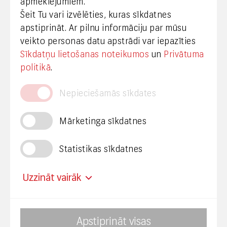
apmeklējumiem.
Šeit Tu vari izvēlēties, kuras sīkdatnes
+371 29665001
apstiprināt. Ar pilnu informāciju par mūsu
vineta.sprugaine@lvrtc.lv
veikto personas datu apstrādi var iepazīties
Sīkdatņu lietošanas noteikumos
un
Privātuma
© VAS Latvijas Valsts radio un televīzijas centrs,
politikā
.
2020
Nepieciešamās sīkdates
Mārketinga sīkdatnes
Statistikas sīkdatnes
Privātuma politika
Piekļūstamība
Uzzināt vairāk
Mainīt sīkdatņu uzstādījumus
Apstiprināt visas
Nosaukums
Avots
Termiņš
Mērķis