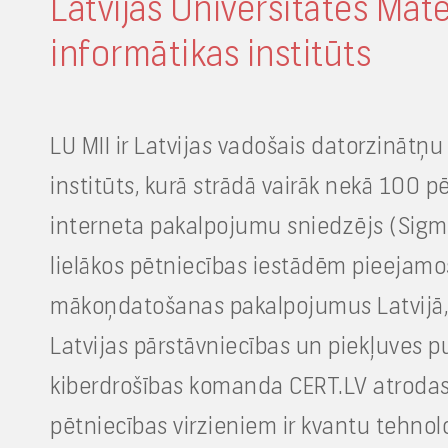
Latvijas Universitātes Mat
informātikas institūts
LU MII ir Latvijas vadošais datorzināt
institūts, kurā strādā vairāk nekā 100 pē
interneta pakalpojumu sniedzējs (Sigma
lielākos pētniecības iestādēm pieejamo
mākoņdatošanas pakalpojumus Latvijā, kā
Latvijas pārstāvniecības un piekļuves pu
kiberdrošības komanda CERT.LV atrodas 
pētniecības virzieniem ir kvantu tehnolo