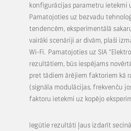
konfigurācijas parametru ietekmi u
Pamatojoties uz bezvadu tehnoloģ
tendencēm, eksperimentālā sakaru tī
vairāki scenāriji ar divām, plaši 
Wi-Fi. Pamatojoties uz SIA “Elektr
rezultātiem, būs iespējams novērtē
pret tādiem ārējiem faktoriem kā r
(signāla modulācijas, frekvenču jo
faktoru ietekmi uz kopējo eksperim
Iegūtie rezultāti ļaus izdarīt sec