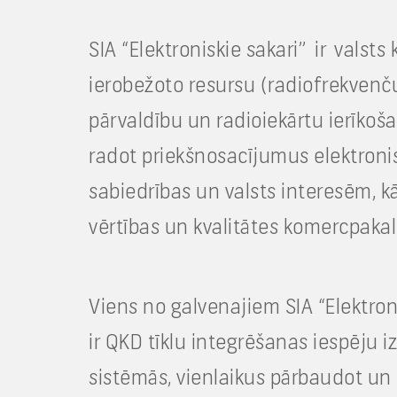
SIA “Elektroniskie sakari” ir valsts
ierobežoto resursu (radiofrekvenč
pārvaldību un radioiekārtu ierīko
radot priekšnosacījumus elektronisk
sabiedrības un valsts interesēm, k
vērtības un kvalitātes komercpaka
Viens no galvenajiem SIA “Elektron
ir QKD tīklu integrēšanas iespēju
sistēmās, vienlaikus pārbaudot un