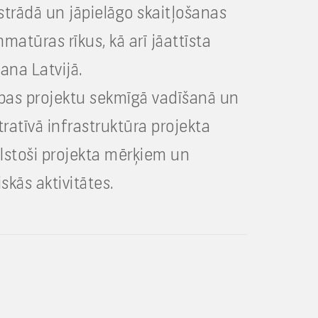
zstrādā un jāpielāgo skaitļošanas
atūras rīkus, kā arī jāattīsta
ana Latvijā.
ības projektu sekmīgā vadīšanā un
ratīvā infrastruktūra projekta
bilstoši projekta mērķiem un
kās aktivitātes.