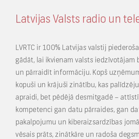
Latvijas Valsts radio un tel
LVRTC ir 100% Latvijas valstij piederoša 
gādāt, lai ikvienam valsts iedzīvotājam 
un pārraidīt informāciju. Kopš uzņēmu
kopuši un krājuši zinātību, kas palīdzējus
apraidi, bet pēdējā desmitgadē – attīs
kompetenci gan datu pārraides, gan da
pakalpojumu un kiberaizsardzības jomā
vēsais prāts, zinātkāre un radoša degs