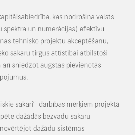
 kapitālsabiedrība, kas nodrošina valsts
u spektra un numerācijas) efektīvu
šanas tehnisko projektu akceptēšanu,
o sakaru tirgus attīstībai atbilstoši
ā arī sniedzot augstas pievienotās
lpojumus.
iskie sakari” darbības mērķiem projektā
 izpēte dažādās bezvadu sakaru
 novērtējot dažādu sistēmas