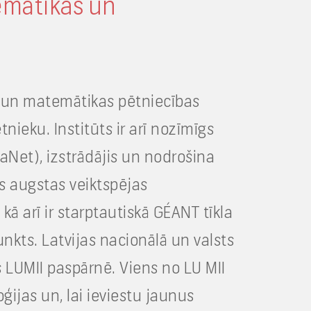
emātikas un
ņu un matemātikas pētniecības
tnieku. Institūts ir arī nozīmīgs
Net), izstrādājis un nodrošina
s augstas veiktspējas
 arī ir starptautiskā GÉANT tīkla
nkts. Latvijas nacionālā un valsts
LUMII paspārnē. Viens no LU MII
ģijas un, lai ieviestu jaunus