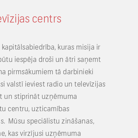
evīzijas centrs
kapitālsabiedrība, kuras misija ir
būtu iespēja droši un ātri saņemt
ma pirmsākumiem tā darbinieki
i valstī ieviest radio un televīzijas
tīt un stiprināt uzņēmuma
tu centru, uzticamības
s. Mūsu speciālistu zināšanas,
me, kas virzījusi uzņēmuma