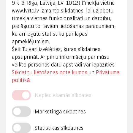
9 k-3, Rīga, Latvija, LV-1012) tīmekļa vietnē
www.lvrtc.lv izmanto sīkdatnes, lai uzlabotu
+371 67108787
tīmekļa vietnes funkcionalitāti un darbību,
pielāgotu to Taviem lietošanas paradumiem,
kā arī iegūtu statistiku par lapas
Medijiem
apmeklējumiem.
Šeit Tu vari izvēlēties, kuras sīkdatnes
+371 29665001
apstiprināt. Ar pilnu informāciju par mūsu
vineta.sprugaine@lvrtc.lv
veikto personas datu apstrādi var iepazīties
Sīkdatņu lietošanas noteikumos
un
Privātuma
© VAS Latvijas Valsts radio un televīzijas centrs,
politikā
.
2020
Nepieciešamās sīkdates
Mārketinga sīkdatnes
Statistikas sīkdatnes
Privātuma politika