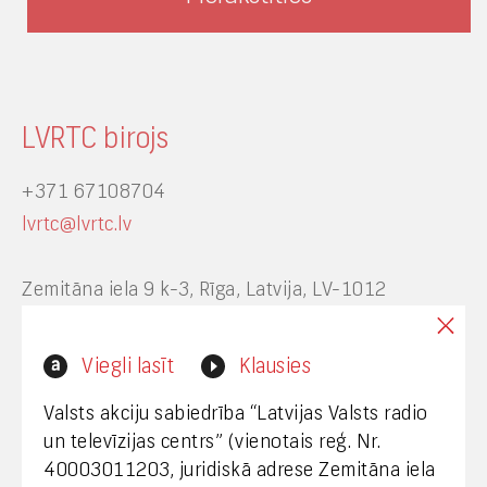
LVRTC birojs
+371 67108704
lvrtc@lvrtc.lv
Zemitāna iela 9 k-3, Rīga, Latvija, LV-1012
Interneta vietnes www.lvrtc.lv administrators:
Viegli lasīt
Klausies
webmaster@lvrtc.lv
Valsts akciju sabiedrība “Latvijas Valsts radio
un televīzijas centrs” (vienotais reģ. Nr.
40003011203, juridiskā adrese Zemitāna iela
Klientu apkalpošana