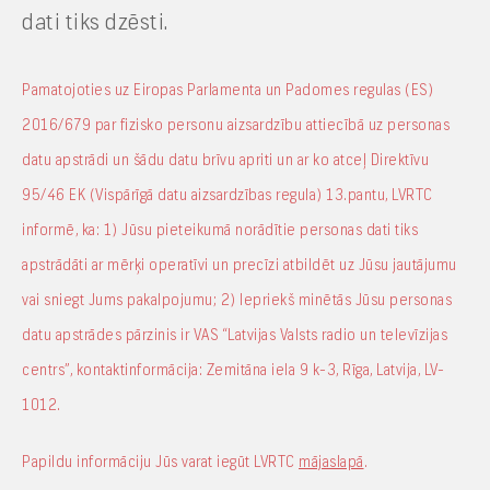
dati tiks dzēsti.
Pamatojoties uz Eiropas Parlamenta un Padomes regulas (ES)
2016/679 par fizisko personu aizsardzību attiecībā uz personas
datu apstrādi un šādu datu brīvu apriti un ar ko atceļ Direktīvu
95/46 EK (Vispārīgā datu aizsardzības regula) 13.pantu, LVRTC
informē, ka: 1) Jūsu pieteikumā norādītie personas dati tiks
apstrādāti ar mērķi operatīvi un precīzi atbildēt uz Jūsu jautājumu
vai sniegt Jums pakalpojumu; 2) Iepriekš minētās Jūsu personas
datu apstrādes pārzinis ir VAS “Latvijas Valsts radio un televīzijas
centrs”, kontaktinformācija: Zemitāna iela 9 k-3, Rīga, Latvija, LV-
1012.
Papildu informāciju Jūs varat iegūt LVRTC
mājaslapā
.