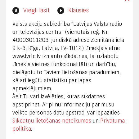
Interneta vietnes www.lvrtc.lv administrators:
Viegli lasīt
Klausies
webmaster@lvrtc.lv
Valsts akciju sabiedrība “Latvijas Valsts radio
un televīzijas centrs” (vienotais reģ. Nr.
40003011203, juridiskā adrese Zemitāna iela
Klientu apkalpošana
9 k-3, Rīga, Latvija, LV-1012) tīmekļa vietnē
www.lvrtc.lv izmanto sīkdatnes, lai uzlabotu
+371 67108787
tīmekļa vietnes funkcionalitāti un darbību,
pielāgotu to Taviem lietošanas paradumiem,
kā arī iegūtu statistiku par lapas
Medijiem
apmeklējumiem.
Šeit Tu vari izvēlēties, kuras sīkdatnes
+371 29665001
apstiprināt. Ar pilnu informāciju par mūsu
vineta.sprugaine@lvrtc.lv
veikto personas datu apstrādi var iepazīties
Sīkdatņu lietošanas noteikumos
un
Privātuma
© VAS Latvijas Valsts radio un televīzijas centrs,
politikā
.
2020