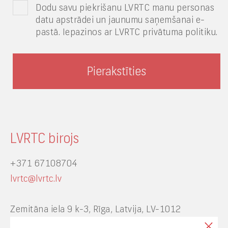
Dodu savu piekrišanu LVRTC manu personas
datu apstrādei un jaunumu saņemšanai e-
pastā. Iepazinos ar LVRTC privātuma politiku.
LVRTC birojs
+371 67108704
lvrtc@lvrtc.lv
Zemitāna iela 9 k-3, Rīga, Latvija, LV-1012