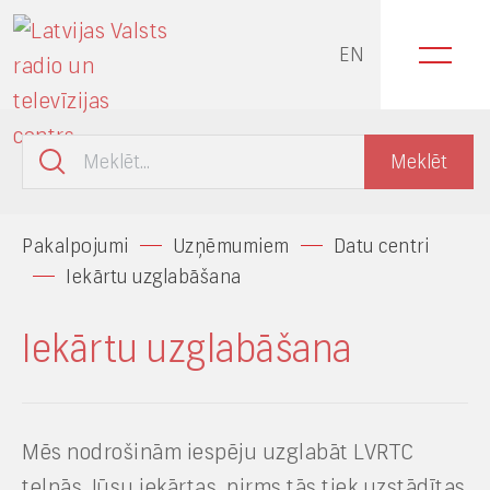
EN
Pakalpojumi
Uzņēmumiem
Datu centri
Iekārtu uzglabāšana
Iekārtu uzglabāšana
Mēs nodrošinām iespēju uzglabāt LVRTC
telpās Jūsu iekārtas, pirms tās tiek uzstādītas