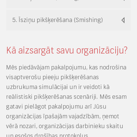
5. Īsziņu pikšķerēšana (Smishing)
Kā aizsargāt savu organizāciju?
Mēs piedāvājam pakalpojumu, kas nodrošina
visaptverošu pieeju pikšķerēšanas
uzbrukuma simulācijai un ir veidoti kā
reālistiski pikšķerēšanas scenāriji. Mēs esam
gatavi pielāgot pakalpojumu arī Jūsu
organizācijas īpašajām vajadzībām, ņemot
vērā nozari, organizācijas darbinieku skaitu
un esošos drošības protokolus.