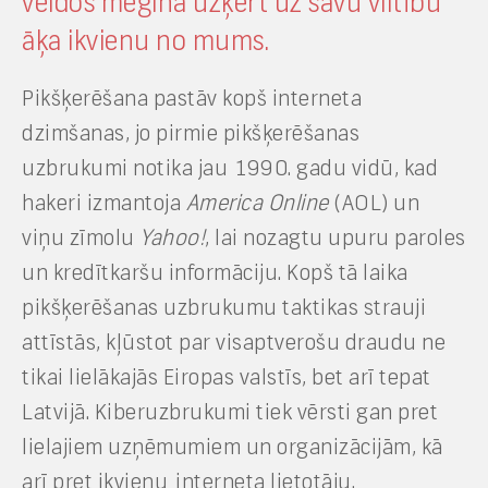
veidos mēģina uzķert uz savu viltību
āķa ikvienu no mums.
Pikšķerēšana pastāv kopš interneta
dzimšanas, jo pirmie pikšķerēšanas
uzbrukumi notika jau 1990. gadu vidū, kad
hakeri izmantoja
America Online
(AOL) un
viņu zīmolu
Yahoo!
, lai nozagtu upuru paroles
un kredītkaršu informāciju. Kopš tā laika
pikšķerēšanas uzbrukumu taktikas strauji
attīstās, kļūstot par visaptverošu draudu ne
tikai lielākajās Eiropas valstīs, bet arī tepat
Latvijā. Kiberuzbrukumi tiek vērsti gan pret
lielajiem uzņēmumiem un organizācijām, kā
arī pret ikvienu interneta lietotāju.