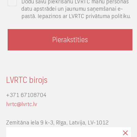
Dodu savu piekrišanu LVRTC manu personas
datu apstrādei un jaunumu saņemšanai e-
pastā. Iepazinos ar LVRTC privātuma politiku.
LVRTC birojs
+371 67108704
lvrtc@lvrtc.lv
Zemitāna iela 9 k-3, Rīga, Latvija, LV-1012