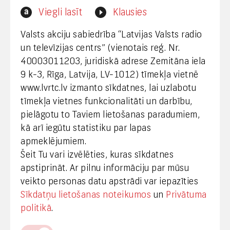
Interneta vietnes www.lvrtc.lv administrators:
Viegli lasīt
Klausies
webmaster@lvrtc.lv
Valsts akciju sabiedrība “Latvijas Valsts radio
un televīzijas centrs” (vienotais reģ. Nr.
40003011203, juridiskā adrese Zemitāna iela
Klientu apkalpošana
9 k-3, Rīga, Latvija, LV-1012) tīmekļa vietnē
www.lvrtc.lv izmanto sīkdatnes, lai uzlabotu
+371 67108787
tīmekļa vietnes funkcionalitāti un darbību,
pielāgotu to Taviem lietošanas paradumiem,
kā arī iegūtu statistiku par lapas
Medijiem
apmeklējumiem.
Šeit Tu vari izvēlēties, kuras sīkdatnes
+371 29665001
apstiprināt. Ar pilnu informāciju par mūsu
vineta.sprugaine@lvrtc.lv
veikto personas datu apstrādi var iepazīties
Sīkdatņu lietošanas noteikumos
un
Privātuma
© VAS Latvijas Valsts radio un televīzijas centrs,
politikā
.
2020