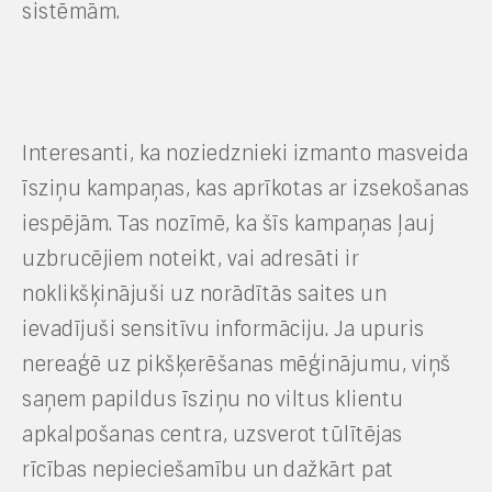
sistēmām.
Interesanti, ka noziedznieki izmanto masveida
īsziņu kampaņas, kas aprīkotas ar izsekošanas
iespējām. Tas nozīmē, ka šīs kampaņas ļauj
uzbrucējiem noteikt, vai adresāti ir
noklikšķinājuši uz norādītās saites un
ievadījuši sensitīvu informāciju. Ja upuris
nereaģē uz pikšķerēšanas mēģinājumu, viņš
saņem papildus īsziņu no viltus klientu
apkalpošanas centra, uzsverot tūlītējas
rīcības nepieciešamību un dažkārt pat