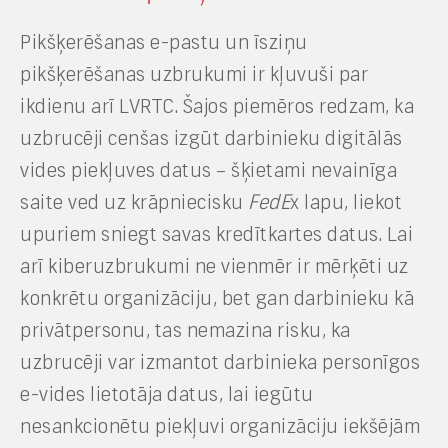
Pikšķerēšanas e-pastu un īsziņu
pikšķerēšanas uzbrukumi ir kļuvuši par
ikdienu arī LVRTC. Šajos piemēros redzam, ka
uzbrucēji cenšas izgūt darbinieku digitālās
vides piekļuves datus – šķietami nevainīga
saite ved uz krāpniecisku
FedE
x lapu, liekot
upuriem sniegt savas kredītkartes datus. Lai
arī kiberuzbrukumi ne vienmēr ir mērķēti uz
konkrētu organizāciju, bet gan darbinieku kā
privātpersonu, tas nemazina risku, ka
uzbrucēji var izmantot darbinieka personīgos
e-vides lietotāja datus, lai iegūtu
nesankcionētu piekļuvi organizāciju iekšējām