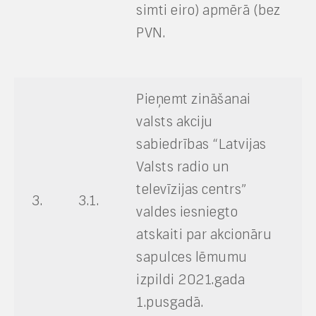
simti eiro) apmērā (bez
PVN.
Pieņemt zināšanai
valsts akciju
sabiedrības “Latvijas
Valsts radio un
televīzijas centrs”
3.
3.1.
valdes iesniegto
atskaiti par akcionāru
sapulces lēmumu
izpildi 2021.gada
1.pusgadā.