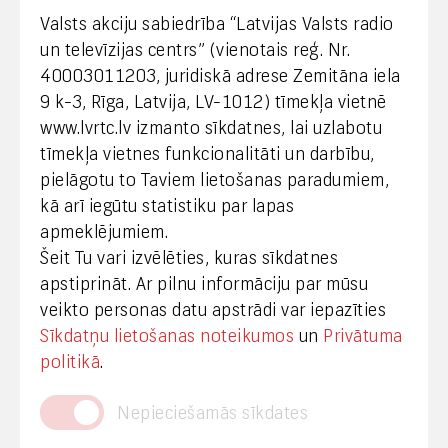
webmaster@lvrtc.lv
Valsts akciju sabiedrība “Latvijas Valsts radio
un televīzijas centrs” (vienotais reģ. Nr.
40003011203, juridiskā adrese Zemitāna iela
Klientu apkalpošana
9 k-3, Rīga, Latvija, LV-1012) tīmekļa vietnē
www.lvrtc.lv izmanto sīkdatnes, lai uzlabotu
+371 67108787
tīmekļa vietnes funkcionalitāti un darbību,
pielāgotu to Taviem lietošanas paradumiem,
kā arī iegūtu statistiku par lapas
Medijiem
apmeklējumiem.
Šeit Tu vari izvēlēties, kuras sīkdatnes
+371 29665001
apstiprināt. Ar pilnu informāciju par mūsu
vineta.sprugaine@lvrtc.lv
veikto personas datu apstrādi var iepazīties
Sīkdatņu lietošanas noteikumos
un
Privātuma
© VAS Latvijas Valsts radio un televīzijas centrs,
politikā
.
2020
Nepieciešamās sīkdates