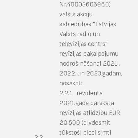
Nr.40003606960)
valsts akciju
sabiedrības “Latvijas
Valsts radio un
televīzijas centrs”
revīzijas pakalpojumu
nodrošināšanai 2021.,
2022. un 2023.gadam,
nosakot:
2.2.1. revidenta
2021.gada pārskata
revīzijas atlīdzību EUR
20 500 (divdesmit
tūkstoši pieci simti
2.2.