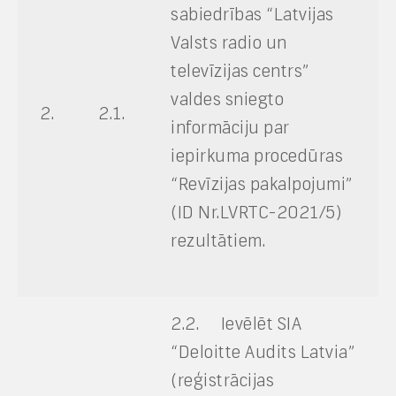
sabiedrības “Latvijas
Valsts radio un
televīzijas centrs”
valdes sniegto
2.
2.1.
informāciju par
iepirkuma procedūras
“Revīzijas pakalpojumi”
(ID Nr.LVRTC-2021/5)
rezultātiem.
2.2. Ievēlēt SIA
“Deloitte Audits Latvia”
(reģistrācijas