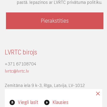
pastā. Iepazinos ar LVRTC privātuma politiku.
LVRTC birojs
+371 67108704
lvrtc@lvrtc.lv
Zemitāna iela 9 k-3, Rīga, Latvija, LV-1012
Interneta vietnes www.lvrtc.lv administrators:
Viegli lasīt
Klausies