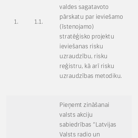
valdes sagatavoto
pārskatu par ieviešamo
1.
1.1.
(īstenojamo)
stratēģisko projektu
ieviešanas risku
uzraudzību, risku
reģistru, kā arī risku
uzraudzības metodiku.
Pieņemt zināšanai
valsts akciju
sabiedrības “Latvijas
Valsts radio un