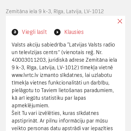
Zemitāna iela 9 k-3, Rīga, Latvija, LV-1012
Interneta vietnes www.lvrtc.lv administrators:
Viegli lasīt
Klausies
webmaster@lvrtc.lv
Valsts akciju sabiedrība “Latvijas Valsts radio
un televīzijas centrs” (vienotais reģ. Nr.
40003011203, juridiskā adrese Zemitāna iela
Klientu apkalpošana
9 k-3, Rīga, Latvija, LV-1012) tīmekļa vietnē
www.lvrtc.lv izmanto sīkdatnes, lai uzlabotu
+371 67108787
tīmekļa vietnes funkcionalitāti un darbību,
pielāgotu to Taviem lietošanas paradumiem,
kā arī iegūtu statistiku par lapas
Medijiem
apmeklējumiem.
Šeit Tu vari izvēlēties, kuras sīkdatnes
+371 29665001
apstiprināt. Ar pilnu informāciju par mūsu
vineta.sprugaine@lvrtc.lv
veikto personas datu apstrādi var iepazīties