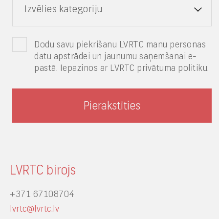
Izvēlies kategoriju
Dodu savu piekrišanu LVRTC manu personas
datu apstrādei un jaunumu saņemšanai e-
pastā. Iepazinos ar LVRTC privātuma politiku.
LVRTC birojs
+371 67108704
lvrtc@lvrtc.lv