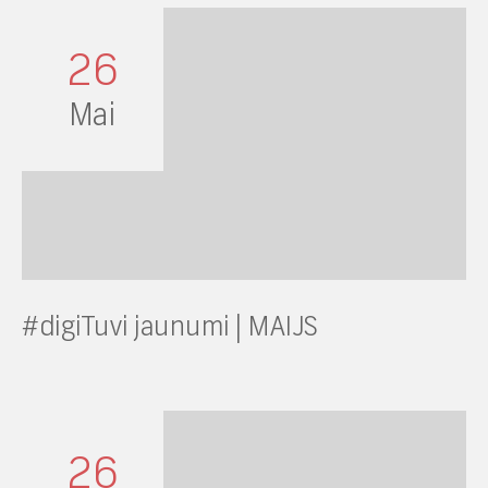
26
Mai
#digiTuvi jaunumi | MAIJS
26