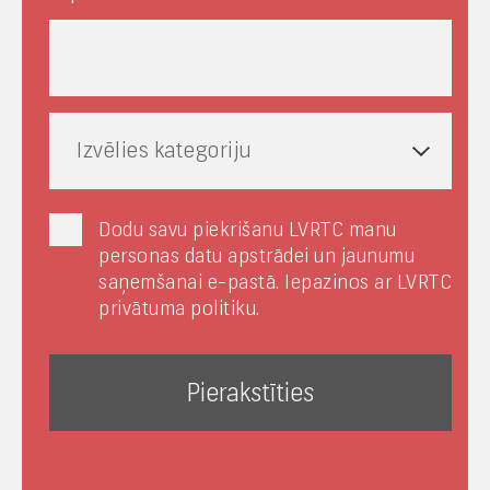
Izvēlies kategoriju
Dodu savu piekrišanu LVRTC manu
personas datu apstrādei un jaunumu
saņemšanai e-pastā. Iepazinos ar LVRTC
privātuma politiku.