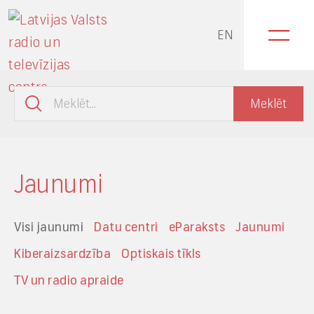
EN
Jaunumi
Visi jaunumi
Datu centri
eParaksts
Jaunumi
Kiberaizsardzība
Optiskais tīkls
TV un radio apraide