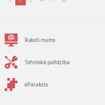
1
2
3
4
36
Raksti mums
Tehniskā palīdzība
eParaksts