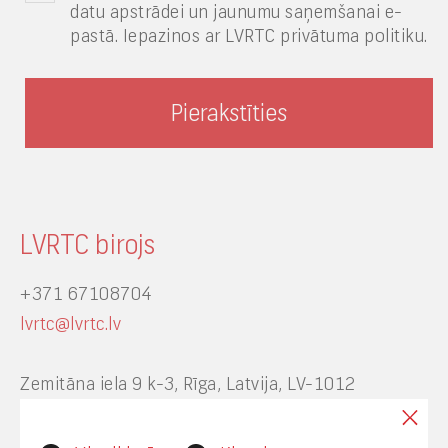
datu apstrādei un jaunumu saņemšanai e-
pastā. Iepazinos ar LVRTC privātuma politiku.
LVRTC birojs
+371 67108704
lvrtc@lvrtc.lv
Zemitāna iela 9 k-3, Rīga, Latvija, LV-1012
Interneta vietnes www.lvrtc.lv administrators: