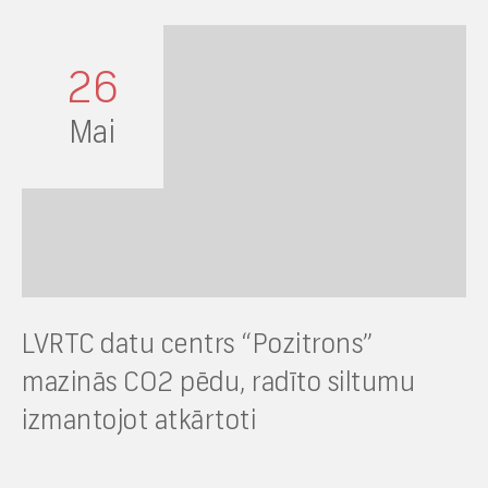
26
Mai
LVRTC datu centrs “Pozitrons”
mazinās CO2 pēdu, radīto siltumu
izmantojot atkārtoti