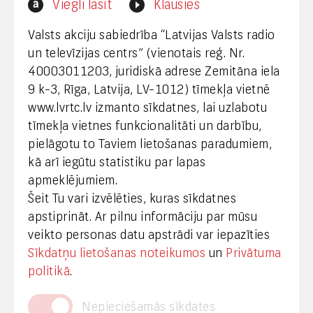
Viegli lasīt
Klausies
webmaster@lvrtc.lv
Valsts akciju sabiedrība “Latvijas Valsts radio
un televīzijas centrs” (vienotais reģ. Nr.
40003011203, juridiskā adrese Zemitāna iela
Klientu apkalpošana
9 k-3, Rīga, Latvija, LV-1012) tīmekļa vietnē
www.lvrtc.lv izmanto sīkdatnes, lai uzlabotu
+371 67108787
tīmekļa vietnes funkcionalitāti un darbību,
pielāgotu to Taviem lietošanas paradumiem,
kā arī iegūtu statistiku par lapas
Medijiem
apmeklējumiem.
Šeit Tu vari izvēlēties, kuras sīkdatnes
+371 29665001
apstiprināt. Ar pilnu informāciju par mūsu
vineta.sprugaine@lvrtc.lv
veikto personas datu apstrādi var iepazīties
Sīkdatņu lietošanas noteikumos
un
Privātuma
© VAS Latvijas Valsts radio un televīzijas centrs,
politikā
.
2020
Nepieciešamās sīkdates