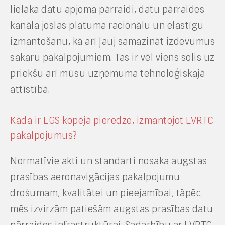
lielāka datu apjoma pārraidi, datu pārraides
kanāla joslas platuma racionālu un elastīgu
izmantošanu, kā arī ļauj samazināt izdevumus
sakaru pakalpojumiem. Tas ir vēl viens solis uz
priekšu arī mūsu uzņēmuma tehnoloģiskajā
attīstībā.
Kāda ir LGS kopējā pieredze, izmantojot LVRTC
pakalpojumus?
Normatīvie akti un standarti nosaka augstas
prasības aeronavigācijas pakalpojumu
drošumam, kvalitātei un pieejamībai, tāpēc
mēs izvirzām patiešām augstas prasības datu