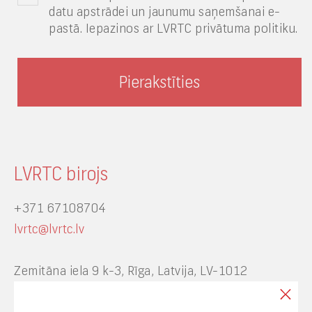
datu apstrādei un jaunumu saņemšanai e-
pastā. Iepazinos ar LVRTC privātuma politiku.
LVRTC birojs
+371 67108704
lvrtc@lvrtc.lv
Zemitāna iela 9 k-3, Rīga, Latvija, LV-1012