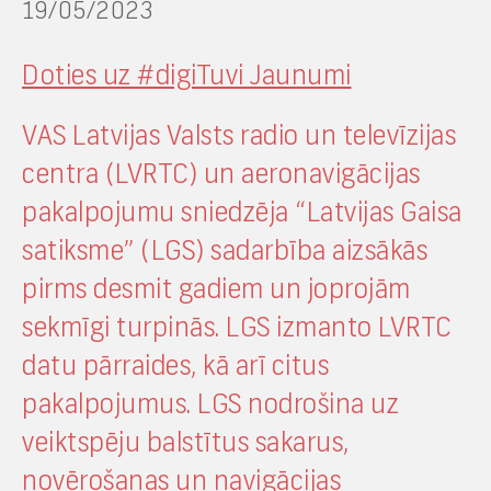
19/05/2023
Doties uz #digiTuvi Jaunumi
VAS Latvijas Valsts radio un televīzijas
centra (LVRTC) un aeronavigācijas
pakalpojumu sniedzēja “Latvijas Gaisa
satiksme” (LGS) sadarbība aizsākās
pirms desmit gadiem un joprojām
sekmīgi turpinās. LGS izmanto LVRTC
datu pārraides, kā arī citus
pakalpojumus. LGS nodrošina uz
veiktspēju balstītus sakarus,
novērošanas un navigācijas