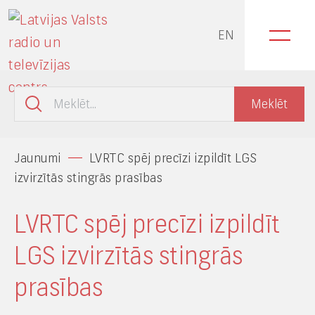
EN
Jaunumi
LVRTC spēj precīzi izpildīt LGS
izvirzītās stingrās prasības
LVRTC spēj precīzi izpildīt
LGS izvirzītās stingrās
prasības