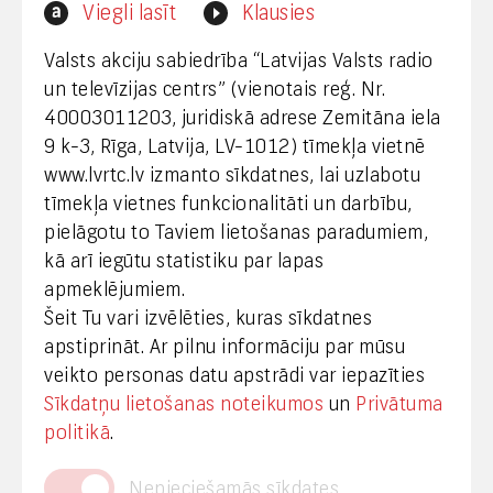
Interneta vietnes www.lvrtc.lv administrators:
Viegli lasīt
Klausies
webmaster@lvrtc.lv
Valsts akciju sabiedrība “Latvijas Valsts radio
un televīzijas centrs” (vienotais reģ. Nr.
40003011203, juridiskā adrese Zemitāna iela
Klientu apkalpošana
9 k-3, Rīga, Latvija, LV-1012) tīmekļa vietnē
www.lvrtc.lv izmanto sīkdatnes, lai uzlabotu
+371 67108787
tīmekļa vietnes funkcionalitāti un darbību,
pielāgotu to Taviem lietošanas paradumiem,
kā arī iegūtu statistiku par lapas
Medijiem
apmeklējumiem.
Šeit Tu vari izvēlēties, kuras sīkdatnes
+371 29665001
apstiprināt. Ar pilnu informāciju par mūsu
vineta.sprugaine@lvrtc.lv
veikto personas datu apstrādi var iepazīties
Sīkdatņu lietošanas noteikumos
un
Privātuma
© VAS Latvijas Valsts radio un televīzijas centrs,
politikā
.
2020
Nepieciešamās sīkdates