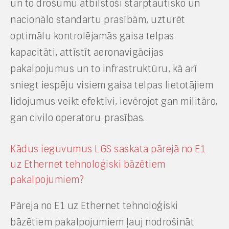
un to drošumu atbilstoši starptautisko un
nacionālo standartu prasībām, uzturēt
optimālu kontrolējamās gaisa telpas
kapacitāti, attīstīt aeronavigācijas
pakalpojumus un to infrastruktūru, kā arī
sniegt iespēju visiem gaisa telpas lietotājiem
lidojumus veikt efektīvi, ievērojot gan militāro,
gan civilo operatoru prasības.
Kādus ieguvumus LGS saskata pārejā no E1
uz Ethernet tehnoloģiski bāzētiem
pakalpojumiem?
Pāreja no E1 uz Ethernet tehnoloģiski
bāzētiem pakalpojumiem ļauj nodrošināt