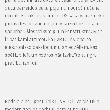
pārraides infrastruktūrai. Sadarbību ar LVRTC
datu pārraides pakalpojumu nodrošināšanā
un infrastruktūras nomā LGS sāka vairāk nekā
pirms desmit gadiem, un visu šo laiku esam
sadarbojušies veiksmīgi un konstruktīvi. Man
ir patīkami atzīmēt, ka LVRTC ir viens no
elektronisko pakalpojumu sniedzējiem, kas
spēj izpildīt un nodrošināt izvirzīto stingro
prasību izpildi.
Pēdējo piecu gadu laikā LVRTC ir veicis tīkla
modernizācijas darbus, pārejot no SDH