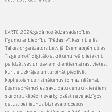
LVRTC
2024.gadā
noslēdza sadarbības
līgumu ar biedrību “Pēdas.lv”, kas ir Lielās
Talkas organizators Latvijā. Esam apņēmušies
“izgaismot” digitālo atkritumu reālo ietekmi,
palīdzēt sev un saviem klientiem atrast vietas,
kur tie uzkrājas un
turpināt
piedāvāt
koplietojamus risinājumus to mazināšanai.
Esam apņēmušies savu datu
ce
n
tru
klientiem
skaidrot, kāpēc ir svarīgi dzēst nevajadzīgos
datus, bet jaunus biznesa procesus,