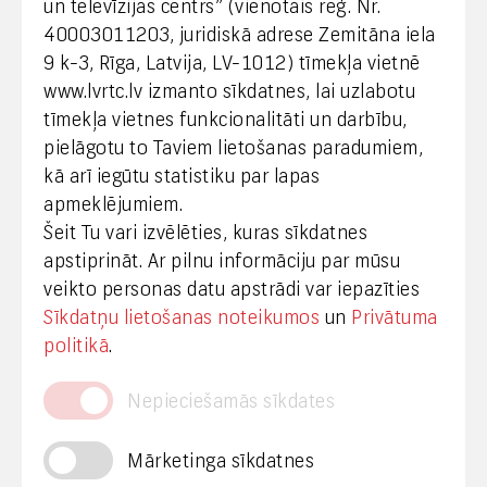
un televīzijas centrs” (vienotais reģ. Nr.
40003011203, juridiskā adrese Zemitāna iela
Klientu apkalpošana
9 k-3, Rīga, Latvija, LV-1012) tīmekļa vietnē
www.lvrtc.lv izmanto sīkdatnes, lai uzlabotu
+371 67108787
tīmekļa vietnes funkcionalitāti un darbību,
pielāgotu to Taviem lietošanas paradumiem,
kā arī iegūtu statistiku par lapas
Medijiem
apmeklējumiem.
Šeit Tu vari izvēlēties, kuras sīkdatnes
+371 29665001
apstiprināt. Ar pilnu informāciju par mūsu
vineta.sprugaine@lvrtc.lv
veikto personas datu apstrādi var iepazīties
Sīkdatņu lietošanas noteikumos
un
Privātuma
© VAS Latvijas Valsts radio un televīzijas centrs,
politikā
.
2020
Nepieciešamās sīkdates
Mārketinga sīkdatnes