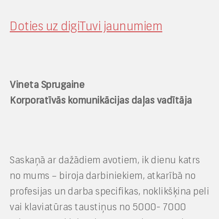
Doties uz digiTuvi jaunumiem
Vineta Sprugaine
Korporatīvās komunikācijas daļas vadītāja
Saskaņā ar dažādiem avotiem, ik dienu katrs
no mums – biroja darbiniekie
m
, atkarībā no
profesijas un darba specifikas, noklikšķina
peli
vai klaviatūras taustiņus
no 5000- 7000