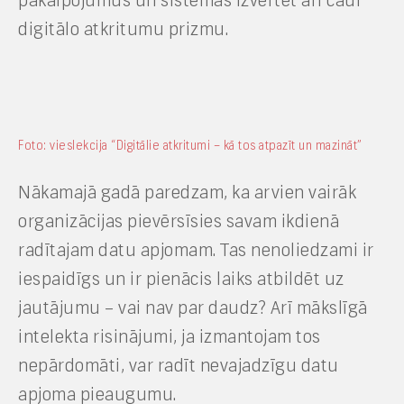
pakalpojumus un sistēmas izvērtēt arī caur
digitālo atkritumu prizmu.
Foto: vieslekcija “Digitālie atkritumi – kā tos atpazīt un mazināt”
Nākamajā gadā paredzam, ka arvien vairāk
organizācijas pievērsīsies savam ikdienā
radītajam datu apjomam. Tas nenoliedzami ir
iespaidīgs un ir pienācis laiks atbildēt uz
jautājumu – vai nav par daudz? Arī mākslīgā
intelekta risinājumi, ja izmantojam tos
nepārdomāti, var radīt nevajadzīgu datu
apjoma pieaugumu.