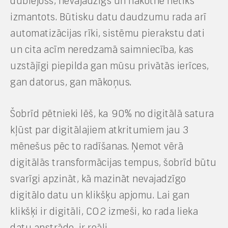
dublējošs, nevajadzīgs un nākotnē netiks
izmantots. Būtisku datu daudzumu rada arī
automatizācijas rīki, sistēmu pierakstu dati
un cita acīm neredzamā saimniecība, kas
uzstājīgi piepilda gan mūsu privātās ierīces,
gan datorus, gan mākoņus.
Šobrīd pētnieki lēš, ka 90% no digitālā satura
kļūst par digitālajiem atkritumiem jau 3
mēnešus pēc to radīšanas. Ņemot vērā
digitālās transformācijas tempus, šobrīd būtu
svarīgi apzināt, kā mazināt nevajadzīgo
digitālo datu un klikšķu apjomu. Lai gan
klikšķi ir digitāli, CO2 izmeši, ko rada lieka
datu apstrāde, ir reāli.