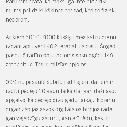
Paturam prātā, ka mākslīgā intelekta rīki
mums palīdz klikšķināt pat tad, kad to fiziski
nedarām.
Ar šiem 5000-7000 klikšķu mēs katru dienu
radam aptuveni 402 terabaitus datu. Šogad
pasaulē radīto datu apjoms sasniegšot 149
zetabaitus. Tas ir milzīgs apjoms.
99% no pasaulē šobrīd radītajiem datiem ir
radīti pēdējo 10 gadu laikā (lai gan daži avoti
apgalvo, ka pēdējo divu gadu laikā). Ik dienu
organizācijas savos digitālajos birojos rada
gan vajadzīgu saturu, gan arī tādu, kas ir