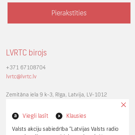
LVRTC birojs
+371 67108704
lvrtc@lvrtc.lv
Zemitāna iela 9 k-3, Rīga, Latvija, LV-1012
Interneta vietnes www.lvrtc.lv administrators:
Viegli lasīt
Klausies
webmaster@lvrtc.lv
Valsts akciju sabiedrība “Latvijas Valsts radio