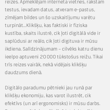
reizes.
Apmeklējam interneta vietnes, rakstam
testus, ievadam datus, atveram e-pastus,
zīmējam bildes un šo uzskaitījumu varētu
turpināt…Klikšķu, kas faktiski ir fiziska
kustība, skaits ilustrē, cik ļoti digitālā vide ir
saplūdusi ar reālo, cik ļoti
digituva
ir mūsu
ikdiena. Salīdzinājumam – cilvēks katru dienu
ieelpo aptuveni 20 000 tūkstošus reižu. Tikai
trīs reizes vairāk, nekā vidējais klikšķu
daudzums dienā.
Digitālo paradumu pētnieki jau runā par
klikšķu ekonomiju, kas varot ilustrēt, cik
efektīvs (un arī ergonomisks) ir mūsu darbs.