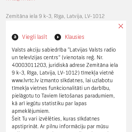
Zemitāna iela 9 k-3, Rīga, Latvija, LV-1012
Interneta vietnes www.lvrtc.lv administrators:
Viegli lasīt
Klausies
webmaster@lvrtc.lv
Valsts akciju sabiedrība “Latvijas Valsts radio
un televīzijas centrs” (vienotais reģ. Nr.
40003011203, juridiskā adrese Zemitāna iela
Klientu apkalpošana
9 k-3, Rīga, Latvija, LV-1012) tīmekļa vietnē
www.lvrtc.lv izmanto sīkdatnes, lai uzlabotu
+371 67108787
tīmekļa vietnes funkcionalitāti un darbību,
pielāgotu to Taviem lietošanas paradumiem,
kā arī iegūtu statistiku par lapas
Medijiem
apmeklējumiem.
Šeit Tu vari izvēlēties, kuras sīkdatnes
+371 29665001
apstiprināt. Ar pilnu informāciju par mūsu
vineta.sprugaine@lvrtc.lv