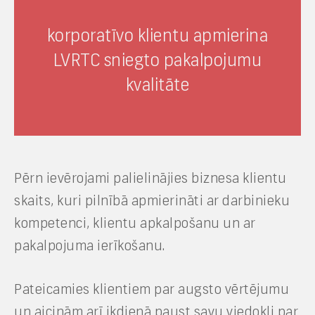
korporatīvo klientu apmierina
LVRTC sniegto pakalpojumu
kvalitāte
Pērn ievērojami palielinājies biznesa klientu
skaits, kuri pilnībā apmierināti ar darbinieku
kompetenci, klientu apkalpošanu un ar
pakalpojuma ierīkošanu.
Pateicamies klientiem par augsto vērtējumu
un aicinām arī ikdienā paust savu viedokli par