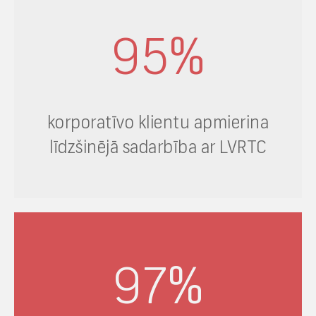
95
%
korporatīvo klientu apmierina
līdzšinējā sadarbība ar LVRTC
97
%