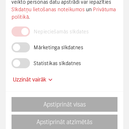
veikto personas datu apstrādi var iepazīties
Sīkdatņu lietošanas noteikumos
un
Privātuma
© VAS Latvijas Valsts radio un televīzijas centrs,
politikā
.
2020
Nepieciešamās sīkdates
Mārketinga sīkdatnes
Statistikas sīkdatnes
Privātuma politika
Piekļūstamība
Uzzināt vairāk
Mainīt sīkdatņu uzstādījumus
Apstiprināt visas
Nosaukums
Avots
Termiņš
Mērķis
_fbp
Facebook.com
3
Sīkdatne
Apstiprināt atzīmētās
Par korupciju aicinām ziņot KNAB: Bezmaksas
mēneši
mārketi