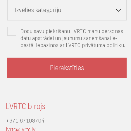
Izvēlies kategoriju
Dodu savu piekrišanu LVRTC manu personas
datu apstrādei un jaunumu saņemšanai e-
pastā. Iepazinos ar LVRTC privātuma politiku.
LVRTC birojs
+371 67108704
lvrtc@lvrtc.lv