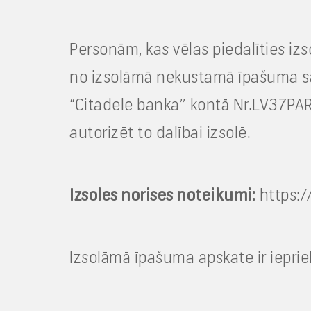
Personām, kas vēlas piedalīties 
no izsolāmā nekustamā īpašuma sāk
“Citadele banka” kontā Nr.LV37PA
autorizēt to dalībai izsolē.
Izsoles norises noteikumi:
https://
Izsolāmā īpašuma apskate ir iepri