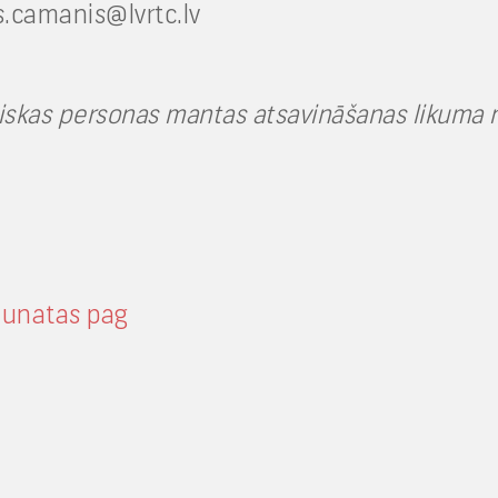
is.camanis@lvrtc.lv
liskas personas mantas atsavināšanas likuma 
aunatas pag