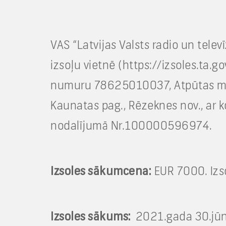
VAS “Latvijas Valsts radio un telev
izsoļu vietnē (https://izsoles.ta.
numuru 78625010037, Atpūtas māj
Kaunatas pag., Rēzeknes nov., ar 
nodalījumā Nr.100000596974.
Izsoles sākumcena:
EUR 7000. Izso
Izsoles sākums:
2021.gada 30.jūnij