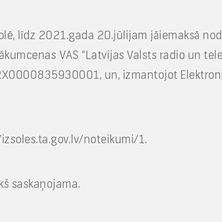
izsolē, līdz 2021.gada 20.jūlijam jāiemaksā
umcenas VAS “Latvijas Valsts radio un telev
RX0000835930001, un, izmantojot Elektronis
izsoles.ta.gov.lv/noteikumi/1.
ekš saskaņojama.