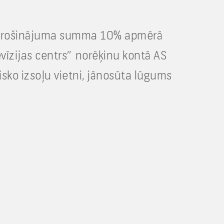
 nodrošinājuma summa 10% apmērā
īzijas centrs” norēķinu kontā AS
ko izsoļu vietni, jānosūta lūgums