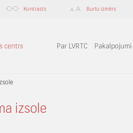
Kontrasts
Burtu izmērs
Par LVRTC
Pakalpojumi
zsole
a izsole