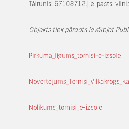
Tālrunis: 67108712.| e-pasts:
viln
Objekts tiek pārdots ievērojot Pub
Pirkuma_ligums_tornisi-e-izsole
Novertejums_Tornisi_Vilkakrogs_K
Nolikums_tornisi_e-izsole