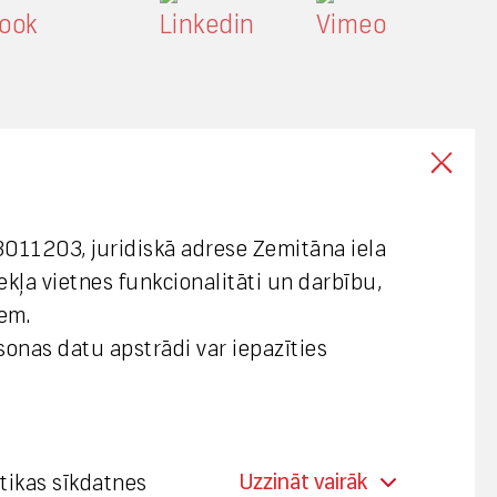
003011203, juridiskā adrese Zemitāna iela
mekļa vietnes funkcionalitāti un darbību,
em.
rsonas datu apstrādi var iepazīties
Uzzināt vairāk
stikas sīkdatnes