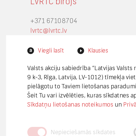
LVRTC birojs
+371 67108704
lvrtc@lvrtc.lv
Zemitāna iela 9 k-3, Rīga, Latvija,
Viegli lasīt
Klausies
LV-1012
Valsts akciju sabiedrība “Latvijas Valsts
9 k-3, Rīga, Latvija, LV-1012) tīmekļa vi
Interneta vietnes www.lvrtc.lv
pielāgotu to Taviem lietošanas paradumi
administrators:
Šeit Tu vari izvēlēties, kuras sīkdatnes 
webmaster@lvrtc.lv
Sīkdatņu lietošanas noteikumos
un
Priv
Nepieciešamās sīkdates