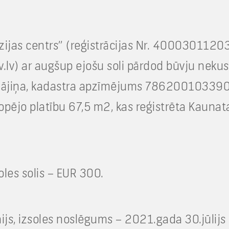
īzijas centrs” (reģistrācijas Nr. 40003011203
gov.lv) ar augšup ejošu soli pārdod būvju ne
iņa, kadastra apzīmējums 78620010339001, 
kopējo platību 67,5 m2, kas reģistrēta Kaun
les solis – EUR 300.
s, izsoles noslēgums – 2021.gada 30.jūlijs p