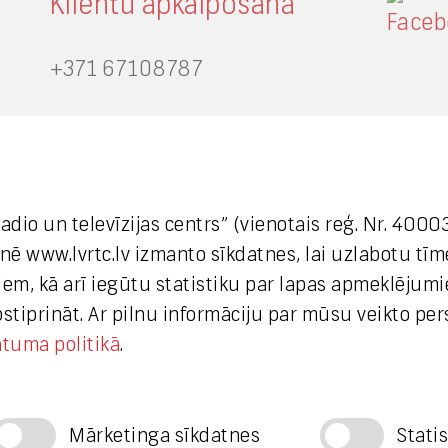
Klientu apkalpošana
+371 67108787
Medijiem
 radio un televīzijas centrs” (vienotais reģ. Nr. 40
+371 29665001
etnē www.lvrtc.lv izmanto sīkdatnes, lai uzlabotu tī
vineta.sprugaine@lvrtc.lv
em, kā arī iegūtu statistiku par lapas apmeklējumi
apstiprināt. Ar pilnu informāciju par mūsu veikto pe
© VAS Latvijas Valsts radio un
ātuma politikā
.
televīzijas centrs, 2020
Mārketinga sīkdatnes
Stati