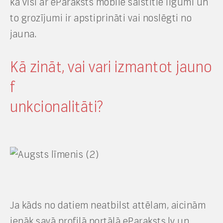
ka visi ar eParaksts mobile saistītie līgumi un
to grozījumi ir apstiprināti vai noslēgti no
jauna.
Kā zināt, vai vari izmantot jauno
f
u
nkcionalitāti?
Ja kāds no datiem neatbilst attēlam, aicinām
ienāk savā profilā portālā eParaksts.lv un