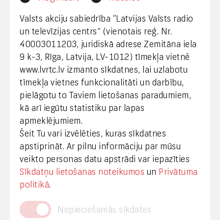
webmaster@lvrtc.lv
Valsts akciju sabiedrība “Latvijas Valsts radio
un televīzijas centrs” (vienotais reģ. Nr.
40003011203, juridiskā adrese Zemitāna iela
Klientu apkalpošana
9 k-3, Rīga, Latvija, LV-1012) tīmekļa vietnē
www.lvrtc.lv izmanto sīkdatnes, lai uzlabotu
+371 67108787
tīmekļa vietnes funkcionalitāti un darbību,
pielāgotu to Taviem lietošanas paradumiem,
kā arī iegūtu statistiku par lapas
Medijiem
apmeklējumiem.
Šeit Tu vari izvēlēties, kuras sīkdatnes
+371 29665001
apstiprināt. Ar pilnu informāciju par mūsu
vineta.sprugaine@lvrtc.lv
veikto personas datu apstrādi var iepazīties
Sīkdatņu lietošanas noteikumos
un
Privātuma
© VAS Latvijas Valsts radio un televīzijas centrs,
politikā
.
2020
Nepieciešamās sīkdates