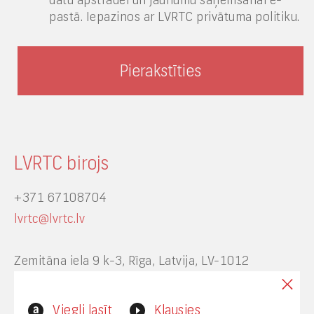
datu apstrādei un jaunumu saņemšanai e-
pastā. Iepazinos ar LVRTC privātuma politiku.
LVRTC birojs
+371 67108704
lvrtc@lvrtc.lv
Zemitāna iela 9 k-3, Rīga, Latvija, LV-1012
Interneta vietnes www.lvrtc.lv administrators:
Viegli lasīt
Klausies