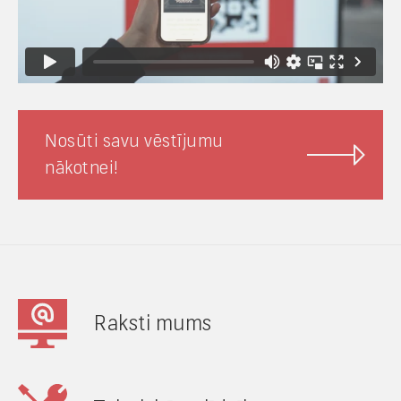
Nosūti savu vēstījumu
nākotnei!
Raksti mums