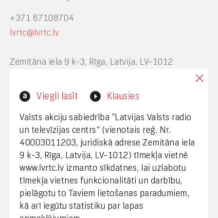
+371 67108704
lvrtc@lvrtc.lv
Zemitāna iela 9 k-3, Rīga, Latvija, LV-1012
Interneta vietnes www.lvrtc.lv administrators:
Viegli lasīt
Klausies
webmaster@lvrtc.lv
Valsts akciju sabiedrība “Latvijas Valsts radio
un televīzijas centrs” (vienotais reģ. Nr.
40003011203, juridiskā adrese Zemitāna iela
Klientu apkalpošana
9 k-3, Rīga, Latvija, LV-1012) tīmekļa vietnē
www.lvrtc.lv izmanto sīkdatnes, lai uzlabotu
+371 67108787
tīmekļa vietnes funkcionalitāti un darbību,
pielāgotu to Taviem lietošanas paradumiem,
kā arī iegūtu statistiku par lapas
Medijiem