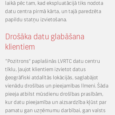
laikā pēc tam, kad ekspluatācijā tiks nodota
datu centra pirmā kārta, un tajā paredzēta
papildu statņu izvietošana.
Drošāka datu glabāšana
klientiem
“Pozitrons” paplašinās LVRTC datu centru
tīklu, ļaujot klientiem izvietot datus
ģeogrāfiski atdalītās lokācijās, saglabājot
vienādu drošības un pieejamības līmeni. Šāda
pieeja atbilst mūsdienu drošības prasībām,
kur datu pieejamība un aizsardzība kļūst par
pamatu gan uzņēmumu darbībai, gan valsts