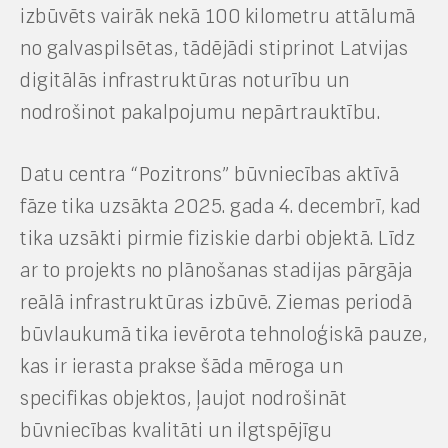
izbūvēts vairāk nekā 100 kilometru attālumā
no galvaspilsētas, tādējādi stiprinot Latvijas
digitālās infrastruktūras noturību un
nodrošinot pakalpojumu nepārtrauktību.
Datu centra “Pozitrons” būvniecības aktīvā
fāze tika uzsākta 2025. gada 4. decembrī, kad
tika uzsākti pirmie fiziskie darbi objektā. Līdz
ar to projekts no plānošanas stadijas pārgāja
reālā infrastruktūras izbūvē. Ziemas periodā
būvlaukumā tika ievērota tehnoloģiskā pauze,
kas ir ierasta prakse šāda mēroga un
specifikas objektos, ļaujot nodrošināt
būvniecības kvalitāti un ilgtspējīgu