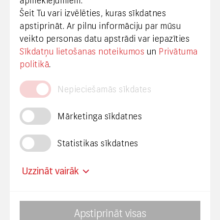
apmeklējumiem.
Šeit Tu vari izvēlēties, kuras sīkdatnes
+371 29665001
apstiprināt. Ar pilnu informāciju par mūsu
vineta.sprugaine@lvrtc.lv
veikto personas datu apstrādi var iepazīties
Sīkdatņu lietošanas noteikumos
un
Privātuma
© VAS Latvijas Valsts radio un televīzijas centrs,
politikā
.
2020
Nepieciešamās sīkdates
Mārketinga sīkdatnes
Statistikas sīkdatnes
Privātuma politika
Piekļūstamība
Uzzināt vairāk
Mainīt sīkdatņu uzstādījumus
Apstiprināt visas
Nosaukums
Avots
Termiņš
Mērķis