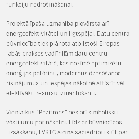
funkciju nodrošināšanai.
Projektā īpaša uzmanība pievērsta arī
energoefektivitātei un ilgtspējai. Datu centra
būvniecība tiek plānota atbilstoši Eiropas
labās prakses vadlīnijām datu centru
energoefektivitātē, kas nozīmē optimizētu
enerģijas patēriņu, modernus dzesēšanas
risinājumus un iespējas nākotnē attīstīt vēl
efektīvāku resursu izmantošanu.
Vienlaikus “Pozitrons” nes arī simbolisku
vēstījumu par nākotni. Līdz ar būvniecības
uzsākšanu, LVRTC aicina sabiedrību kļūt par