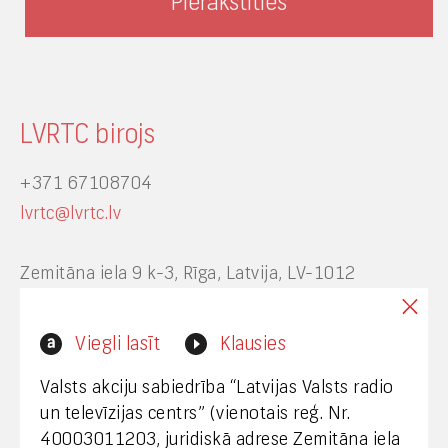
LVRTC birojs
+371 67108704
lvrtc@lvrtc.lv
Zemitāna iela 9 k-3, Rīga, Latvija, LV-1012
Interneta vietnes www.lvrtc.lv administrators:
Viegli lasīt
Klausies
webmaster@lvrtc.lv
Valsts akciju sabiedrība “Latvijas Valsts radio
un televīzijas centrs” (vienotais reģ. Nr.
40003011203, juridiskā adrese Zemitāna iela
Klientu apkalpošana