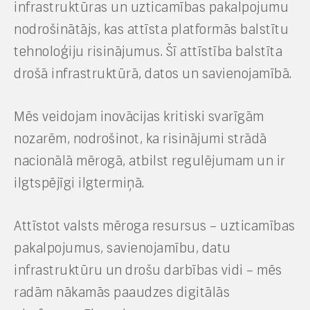
infrastruktūras un uzticamības pakalpojumu
nodrošinātājs, kas attīsta platformās balstītu
tehnoloģiju risinājumus. Šī attīstība balstīta
drošā infrastruktūrā, datos un savienojamībā.
Mēs veidojam inovācijas kritiski svarīgām
nozarēm, nodrošinot, ka risinājumi strādā
nacionālā mērogā, atbilst regulējumam un ir
ilgtspējīgi ilgtermiņā.
Attīstot valsts mēroga resursus – uzticamības
pakalpojumus, savienojamību, datu
infrastruktūru un drošu darbības vidi – mēs
radām nākamās paaudzes digitālās