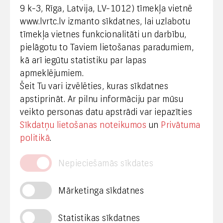
9 k-3, Rīga, Latvija, LV-1012) tīmekļa vietnē
www.lvrtc.lv izmanto sīkdatnes, lai uzlabotu
+371 67108787
tīmekļa vietnes funkcionalitāti un darbību,
pielāgotu to Taviem lietošanas paradumiem,
kā arī iegūtu statistiku par lapas
Medijiem
apmeklējumiem.
Šeit Tu vari izvēlēties, kuras sīkdatnes
+371 29665001
apstiprināt. Ar pilnu informāciju par mūsu
vineta.sprugaine@lvrtc.lv
veikto personas datu apstrādi var iepazīties
Sīkdatņu lietošanas noteikumos
un
Privātuma
© VAS Latvijas Valsts radio un televīzijas centrs,
politikā
.
2020
Nepieciešamās sīkdates
Mārketinga sīkdatnes
Statistikas sīkdatnes