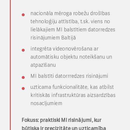
nacionāla mēroga robežu drošības
tehnoloģiju attīstība, t.sk. viens no
lielākajiem MI balstītiem datorredzes
risinājumiem Baltijā
integrēta videonovērošana ar
automātisku objektu noteikšanu un
atpazīšanu
MI balstīti datorrredzes risinājumi
uzticama funkcionalitāte, kas atbilst
kritiskās infrastruktūras aizsardzības
nosacījumiem
Fokuss: praktiski MI risinājumi, kur
būtiska ir precizitāte un uzticamība