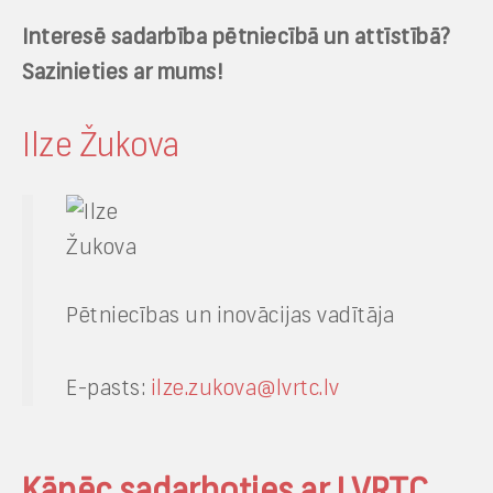
Interesē sadarbība pētniecībā un attīstībā?
Sazinieties ar mums!
Ilze Žukova
Pētniecības un inovācijas vadītāja
E-pasts:
ilze.zukova@lvrtc.lv
Kāpēc sadarboties ar LVRTC