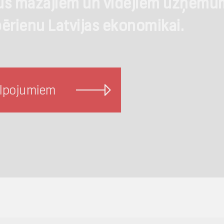
s mazajiem un vidējiem uzņēmumie
ērienu Latvijas ekonomikai.
kalpojumiem