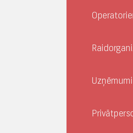
Operatori
ība /
Raidorgan
Uzņēmum
Privātper