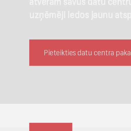
atveram savus datu centru
uzņēmēji iedos jaunu atsp
Pieteikties datu centra pa