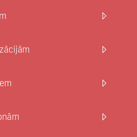
em
izācijām
iem
sonām