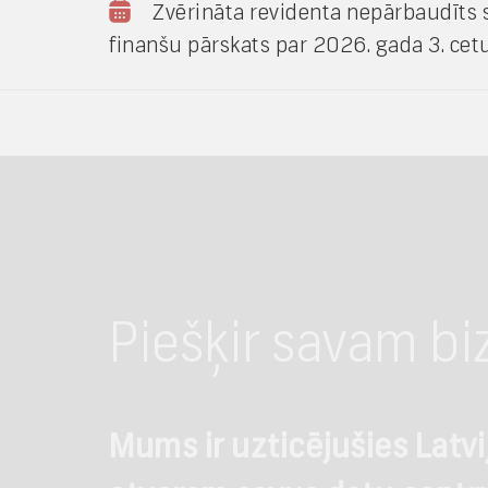
Zvērināta revidenta nepārbaudīts 
finanšu pārskats par 2026. gada 3. cet
Piešķir savam bi
Mums ir uzticējušies Latv