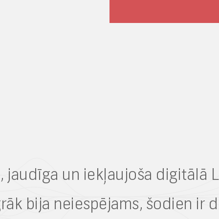
 jaudīga un iekļaujoša digitālā L
rāk bija neiespējams, šodien ir di