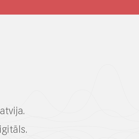
atvija.
gitāls.