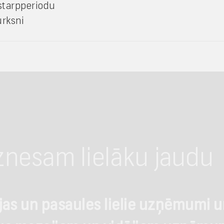
starpperiodu
urksni
znesam lielāku jaudu
ijas un pasaules lielie uzņēmumi u