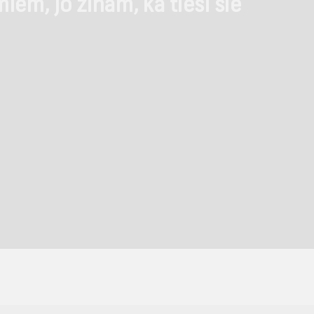
m, jo zinām, ka tieši šie