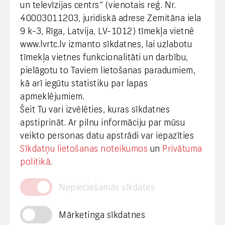
un televīzijas centrs” (vienotais reģ. Nr.
40003011203, juridiskā adrese Zemitāna iela
Klientu apkalpošana
9 k-3, Rīga, Latvija, LV-1012) tīmekļa vietnē
www.lvrtc.lv izmanto sīkdatnes, lai uzlabotu
+371 67108787
tīmekļa vietnes funkcionalitāti un darbību,
pielāgotu to Taviem lietošanas paradumiem,
kā arī iegūtu statistiku par lapas
Medijiem
apmeklējumiem.
Šeit Tu vari izvēlēties, kuras sīkdatnes
+371 29665001
apstiprināt. Ar pilnu informāciju par mūsu
vineta.sprugaine@lvrtc.lv
veikto personas datu apstrādi var iepazīties
Sīkdatņu lietošanas noteikumos
un
Privātuma
© VAS Latvijas Valsts radio un televīzijas centrs,
politikā
.
2020
Nepieciešamās sīkdates
Mārketinga sīkdatnes