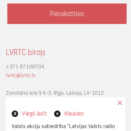
LVRTC birojs
+371 67108704
lvrtc@lvrtc.lv
Zemitāna iela 9 k-3, Rīga, Latvija, LV-1012
Interneta vietnes www.lvrtc.lv administrators:
Viegli lasīt
Klausies
webmaster@lvrtc.lv
Valsts akciju sabiedrība “Latvijas Valsts radio