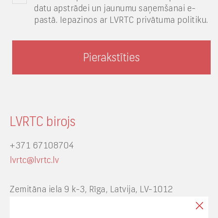
datu apstrādei un jaunumu saņemšanai e-
pastā. Iepazinos ar LVRTC privātuma politiku.
LVRTC birojs
+371 67108704
lvrtc@lvrtc.lv
Zemitāna iela 9 k-3, Rīga, Latvija, LV-1012