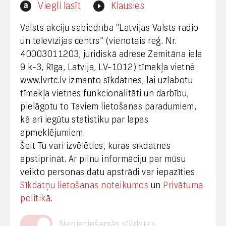
Interneta vietnes www.lvrtc.lv administrators:
Viegli lasīt
Klausies
webmaster@lvrtc.lv
Valsts akciju sabiedrība “Latvijas Valsts radio
un televīzijas centrs” (vienotais reģ. Nr.
40003011203, juridiskā adrese Zemitāna iela
Klientu apkalpošana
9 k-3, Rīga, Latvija, LV-1012) tīmekļa vietnē
www.lvrtc.lv izmanto sīkdatnes, lai uzlabotu
+371 67108787
tīmekļa vietnes funkcionalitāti un darbību,
pielāgotu to Taviem lietošanas paradumiem,
kā arī iegūtu statistiku par lapas
Medijiem
apmeklējumiem.
Šeit Tu vari izvēlēties, kuras sīkdatnes
+371 29665001
apstiprināt. Ar pilnu informāciju par mūsu
vineta.sprugaine@lvrtc.lv
veikto personas datu apstrādi var iepazīties
Sīkdatņu lietošanas noteikumos
un
Privātuma
© VAS Latvijas Valsts radio un televīzijas centrs,
politikā
.
2020
Nepieciešamās sīkdates