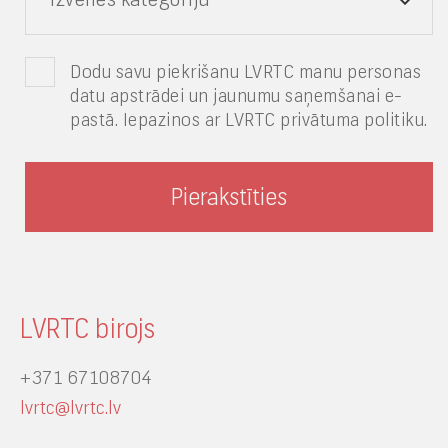
Dodu savu piekrišanu LVRTC manu personas
datu apstrādei un jaunumu saņemšanai e-
pastā. Iepazinos ar LVRTC privātuma politiku.
LVRTC birojs
+371 67108704
lvrtc@lvrtc.lv