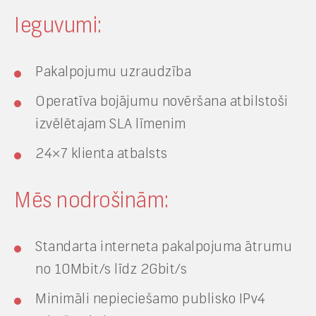
Ieguvumi:
Pakalpojumu uzraudzība
Operatīva bojājumu novēršana atbilstoši
izvēlētajam SLA līmenim
24×7 klienta atbalsts
Mēs nodrošinām:
Standarta interneta pakalpojuma ātrumu
no 10
Mbit/s
līdz 2
Gbit/s
Minimāli nepieciešamo publisko IPv4