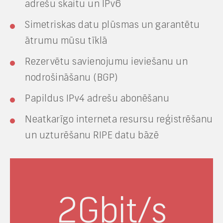
adrešu skaitu un IPv6
Simetriskas datu plūsmas un garantētu
ātrumu mūsu tīklā
Rezervētu savienojumu ieviešanu un
nodrošināšanu (BGP)
Papildus IPv4 adrešu abonēšanu
Neatkarīgo interneta resursu reģistrēšanu
un uzturēšanu RIPE datu bāzē
2
Gbit/s