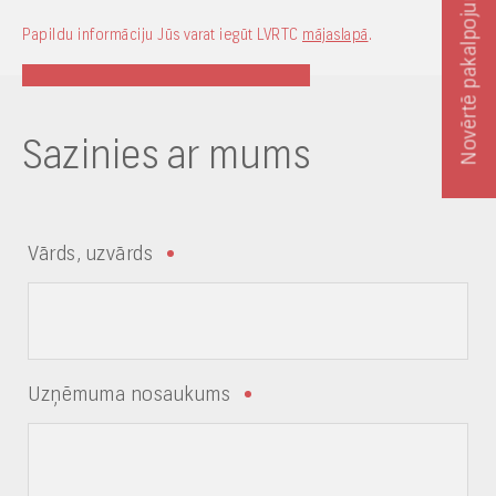
Novērtē pakalpojumu
Papildu informāciju Jūs varat iegūt LVRTC
mājaslapā
.
Sazinies ar mums
Vārds, uzvārds
Uzņēmuma nosaukums