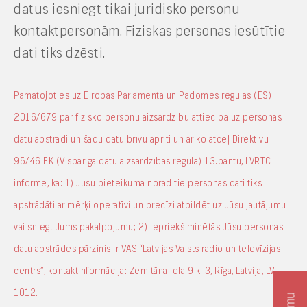
datus iesniegt tikai juridisko personu
kontaktpersonām. Fiziskas personas iesūtītie
dati tiks dzēsti.
Pamatojoties uz Eiropas Parlamenta un Padomes regulas (ES)
2016/679 par fizisko personu aizsardzību attiecībā uz personas
datu apstrādi un šādu datu brīvu apriti un ar ko atceļ Direktīvu
95/46 EK (Vispārīgā datu aizsardzības regula) 13.pantu, LVRTC
informē, ka: 1) Jūsu pieteikumā norādītie personas dati tiks
apstrādāti ar mērķi operatīvi un precīzi atbildēt uz Jūsu jautājumu
vai sniegt Jums pakalpojumu; 2) Iepriekš minētās Jūsu personas
datu apstrādes pārzinis ir VAS “Latvijas Valsts radio un televīzijas
centrs”, kontaktinformācija: Zemitāna iela 9 k-3, Rīga, Latvija, LV-
1012.