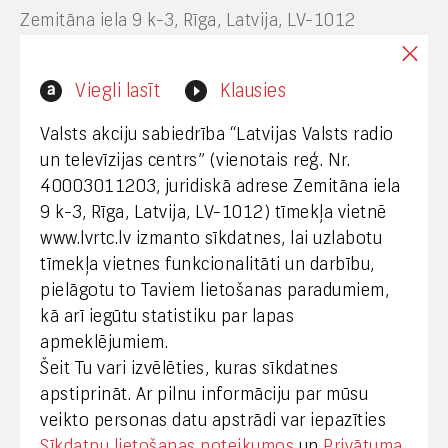
Zemitāna iela 9 k-3, Rīga, Latvija, LV-1012
Interneta vietnes www.lvrtc.lv administrators:
Viegli lasīt
Klausies
webmaster@lvrtc.lv
Valsts akciju sabiedrība “Latvijas Valsts radio
un televīzijas centrs” (vienotais reģ. Nr.
40003011203, juridiskā adrese Zemitāna iela
Klientu apkalpošana
9 k-3, Rīga, Latvija, LV-1012) tīmekļa vietnē
www.lvrtc.lv izmanto sīkdatnes, lai uzlabotu
+371 67108787
tīmekļa vietnes funkcionalitāti un darbību,
pielāgotu to Taviem lietošanas paradumiem,
kā arī iegūtu statistiku par lapas
Medijiem
apmeklējumiem.
Šeit Tu vari izvēlēties, kuras sīkdatnes
+371 29665001
apstiprināt. Ar pilnu informāciju par mūsu
vineta.sprugaine@lvrtc.lv
veikto personas datu apstrādi var iepazīties
Sīkdatņu lietošanas noteikumos
un
Privātuma