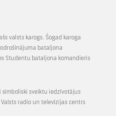
lašs valsts karogs. Šogad karoga
nodrošinājuma bataljona
es Studentu bataljona komandieris
ai simboliski sveiktu iedzīvotājus
alsts radio un televīzijas centrs