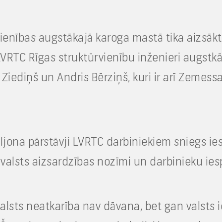
vienības augstākajā karoga mastā tika aizsāk
VRTC Rīgas struktūrvienību inženieri augstkā
 Ziediņš un Andris Bērziņš, kuri ir arī Zeme
aljona pārstāvji LVRTC darbiniekiem sniegs
s valsts aizsardzības nozīmi un darbinieku i
valsts neatkarība nav dāvana, bet gan valsts i