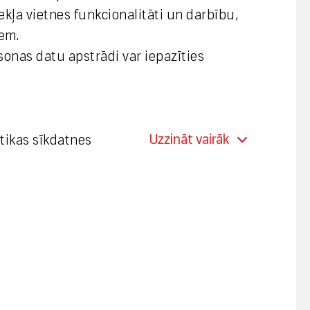
mekļa vietnes funkcionalitāti un darbību,
em.
rsonas datu apstrādi var iepazīties
Uzzināt vairāk
stikas sīkdatnes
e ļauj mērīt mārketinga aktivitāšu
itāti, kā arī nodrošina to pielāgošanu
m mērķa grupām.