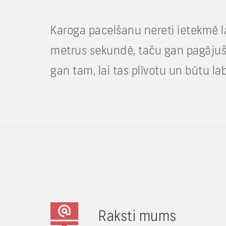
Karoga pacelšanu nereti ietekmē l
metrus sekundē, taču gan pagājušaj
gan tam, lai tas plīvotu un būtu la
Raksti mums