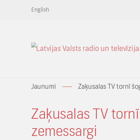
English
Jaunumi
Zaķusalas TV tornī š
Zaķusalas TV torn
zemessargi