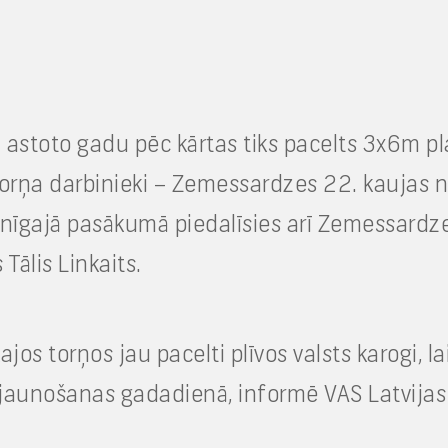
au astoto gadu pēc kārtas tiks pacelts 3x6m p
torņa darbinieki – Zemessardzes 22. kaujas 
inīgajā pasākumā piedalīsies arī Zemessardz
Tālis Linkaits.
ajos torņos jau pacelti plīvos valsts karogi, l
jaunošanas gadadienā, informē VAS Latvijas V