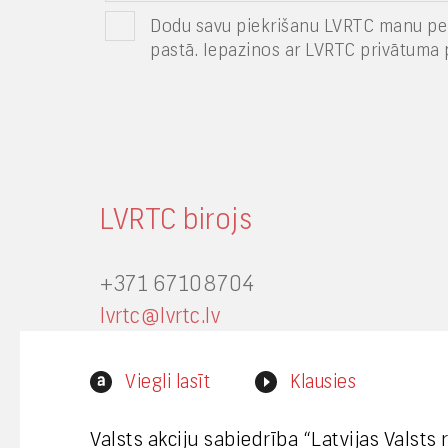
Dodu savu piekrišanu LVRTC manu pe
pastā. Iepazinos ar LVRTC privātuma p
LVRTC birojs
+371 67108704
lvrtc@lvrtc.lv
Zemitāna iela 9 k-3, Rīga, Latvija,
Viegli lasīt
Klausies
LV-1012
Valsts akciju sabiedrība “Latvijas Valsts