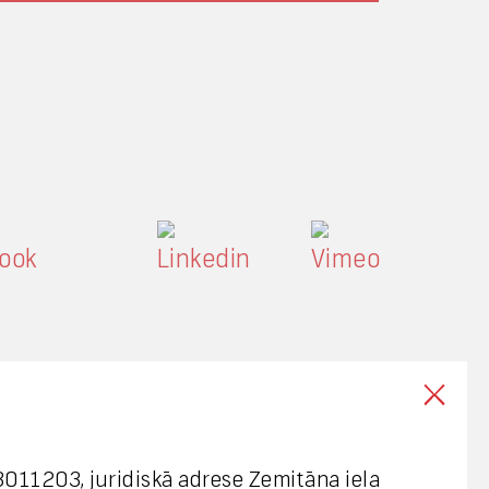
003011203, juridiskā adrese Zemitāna iela