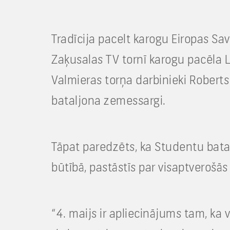
Tradīcija pacelt karogu Eiropas Sa
Zaķusalas TV tornī karogu pacēla L
Valmieras torņa darbinieki Roberts
bataljona zemessargi.
Tāpat paredzēts, ka Studentu bat
būtībā, pastāstīs par visaptverošā
“4. maijs ir apliecinājums tam, ka 