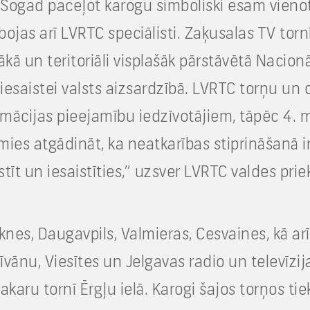
. Šogad paceļot karogu simboliski esam vienot
as arī LVRTC speciālisti. Zaķusalas TV tornī ir
ākā un teritoriāli visplašāk pārstāvētā Nacion
iesaistei valsts aizsardzībā. LVRTC torņu un 
rmācijas pieejamību iedzīvotājiem, tāpēc 4. 
lamies atgādināt, ka neatkarības stiprināšanā i
stīt un iesaistīties,” uzsver LVRTC valdes prie
nes, Daugavpils, Valmieras, Cesvaines, kā arī
 Līvānu, Viesītes un Jelgavas radio un televīzij
akaru tornī Ērgļu ielā. Karogi šajos torņos ti