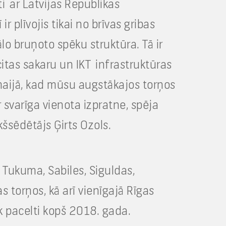
i ar Latvijas Republikas
 plīvojis tikai no brīvas gribas
ālo bruņoto spēku struktūra. Tā ir
citas sakaru un IKT infrastruktūras
maijā, kad mūsu augstākajos torņos
r svarīga vienota izpratne, spēja
kšsēdētājs Ģirts Ozols.
 Tukuma, Sabiles, Siguldas,
as torņos, kā arī vienīgajā Rīgas
ek pacelti kopš 2018. gada.