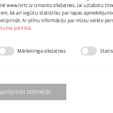
etnē www.lvrtc.lv izmanto sīkdatnes, lai uzlabotu tī
vineta.sprugaine@lvrtc.lv
em, kā arī iegūtu statistiku par lapas apmeklējumi
apstiprināt. Ar pilnu informāciju par mūsu veikto pe
© VAS Latvijas Valsts radio un
ātuma politikā
.
televīzijas centrs, 2020
Mārketinga sīkdatnes
Stati
Mainīt sīkdatņu uzstādījumus
Termiņš
Mērķis
Apstiprināt atzīmētās
com
3 mēneši
Sīkdatn
ezmaksas diennakts uzticības tālrunis 8000 20 70
efektiv
dažādā