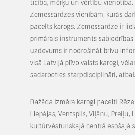
ticība, mērķu un vērtību vienotība
Zemessardzes vienībām, kurās darboj
pacelts karogs. Zemessardze ir liel
primārais instruments sabiedrības 
uzdevums ir nodrošināt brīvu info
visā Latvijā plīvo valsts karogi, vē
sadarboties starpdisciplināri, atbal
Dažāda izmēra karogi pacelti Rēzek
Liepājas, Ventspils, Viļānu, Preiļu,
kultūrvēsturiskajā centrā esošajā s