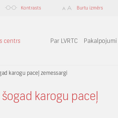
Kontrasts
Burtu izmērs
Par LVRTC
Pakalpojumi
ogad karogu paceļ zemessargi
ī šogad karogu paceļ