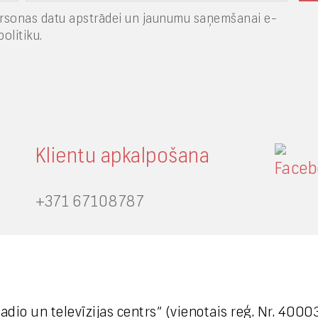
rsonas datu apstrādei un jaunumu saņemšanai e-
olitiku.
Klientu apkalpošana
+371 67108787
Medijiem
 radio un televīzijas centrs” (vienotais reģ. Nr. 40
+371 29665001