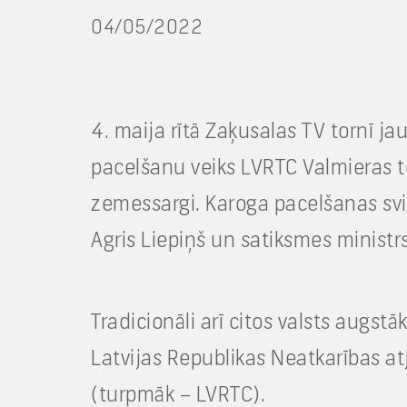
04/05/2022
4. maija rītā Zaķusalas TV tornī j
pacelšanu veiks LVRTC Valmieras 
zemessargi. Karoga pacelšanas sv
Agris Liepiņš un satiksmes ministrs 
Tradicionāli arī citos valsts augstāk
Latvijas Republikas Neatkarības at
(turpmāk – LVRTC).