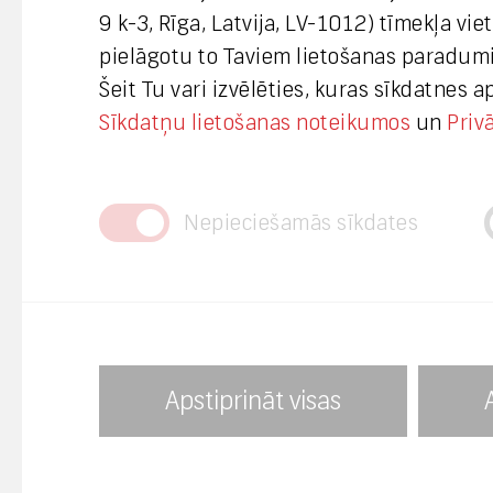
9 k-3, Rīga, Latvija, LV-1012) tīmekļa vi
Interneta vietnes www.lvrtc.lv
pielāgotu to Taviem lietošanas paradumi
administrators:
Šeit Tu vari izvēlēties, kuras sīkdatnes 
webmaster@lvrtc.lv
Sīkdatņu lietošanas noteikumos
un
Priv
Nepieciešamās sīkdates
Privātuma politika
Piekļūstamība
Nosaukums
Avots
Apstiprināt visas
_fbp
Facebook.
Par korupciju aicinām ziņot KNAB: B