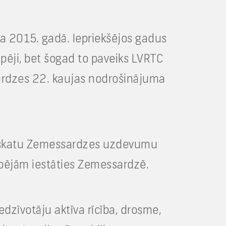
ta 2015. gadā. Iepriekšējos gadus
pēji, bet šogad to paveiks LVRTC
ssardzes 22. kaujas nodrošinājuma
 ieskatu Zemessardzes uzdevumu
espējām iestāties Zemessardzē.
edzīvotāju aktīva rīcība, drosme,