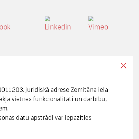
003011203, juridiskā adrese Zemitāna iela
mekļa vietnes funkcionalitāti un darbību,
em.
rsonas datu apstrādi var iepazīties