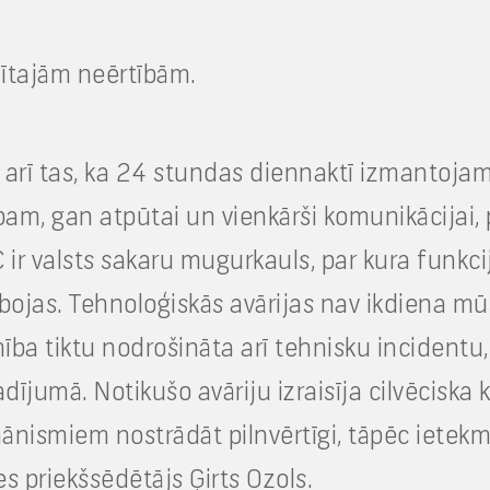
dītajām neērtībām.
kā arī tas, ka 24 stundas diennaktī izmantoja
m, gan atpūtai un vienkārši komunikācijai, 
 valsts sakaru mugurkauls, par kura funkcijā
as. Tehnoloģiskās avārijas nav ikdiena mūsu
ība tiktu nodrošināta arī tehnisku incidentu
jumā. Notikušo avāriju izraisīja cilvēciska 
nismiem nostrādāt pilnvērtīgi, tāpēc ietekm
es priekšsēdētājs Ģirts Ozols.