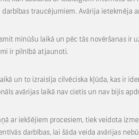
u, darbības traucējumiem. Avārija ietekmēja 
esmit minūšu laikā un pēc tās novēršanas ir 
i ir pilnībā atjaunoti.
ikā un to izraisīja cilvēciska kļūda, kas ir id
āls avārijas laikā nav cietis un nav bijis apd
aņā ar iekšējiem procesiem, tiek veidota izme
entīvās darbības, lai šāda veida avārijas neb