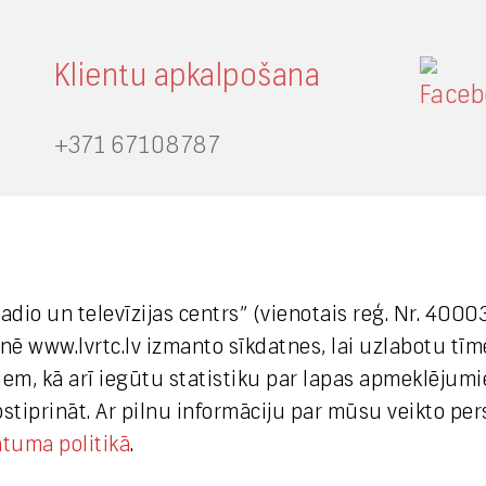
Klientu apkalpošana
+371 67108787
Medijiem
 radio un televīzijas centrs” (vienotais reģ. Nr. 40
+371 29665001
etnē www.lvrtc.lv izmanto sīkdatnes, lai uzlabotu tī
vineta.sprugaine@lvrtc.lv
em, kā arī iegūtu statistiku par lapas apmeklējumi
apstiprināt. Ar pilnu informāciju par mūsu veikto pe
© VAS Latvijas Valsts radio un
ātuma politikā
.
televīzijas centrs, 2020