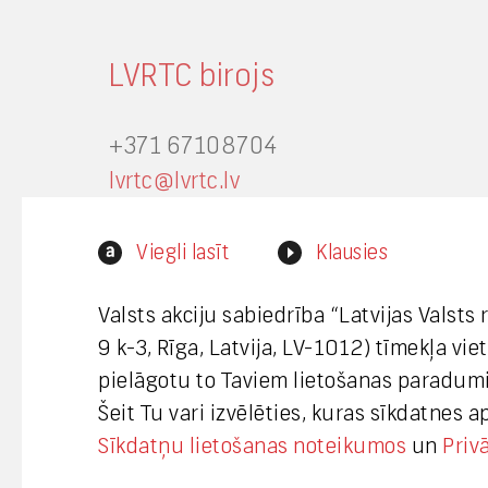
LVRTC birojs
+371 67108704
lvrtc@lvrtc.lv
Zemitāna iela 9 k-3, Rīga, Latvija,
Viegli lasīt
Klausies
LV-1012
Valsts akciju sabiedrība “Latvijas Valsts
9 k-3, Rīga, Latvija, LV-1012) tīmekļa vi
Interneta vietnes www.lvrtc.lv
pielāgotu to Taviem lietošanas paradumi
administrators:
Šeit Tu vari izvēlēties, kuras sīkdatnes 
webmaster@lvrtc.lv
Sīkdatņu lietošanas noteikumos
un
Priv