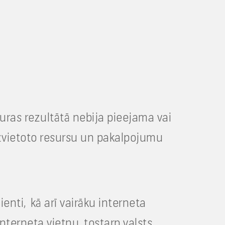
kuras rezultātā nebija pieejama vai
izvietoto resursu un pakalpojumu
enti, kā arī vairāku interneta
nterneta vietņu, tostarp valsts