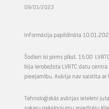
09/01/2023
Informācija papildināta 10.01.202
Šodien īsi pirms plkst. 15.00 LVRTC
bija ierobežota LVRTC datu centra 
pieejamību. Avārija nav saistīta a
Tehnoloģiskās avārijas ietekmi juta
sakaru pakalpojumu sniedzēju klient