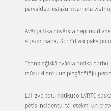
pārvaldes iestāžu interneta vietņ
Avārija tika novērsta nepilnu divd
atjaunošana. Šobrīd visi pakalpojum
Tehnoloģiskā avārija notika darbu la
mūsu klientu un piegādātāju person
Lai izvērtētu notikušo, LVRTC sask
pētīs incidentu, tā ietekmi un prev