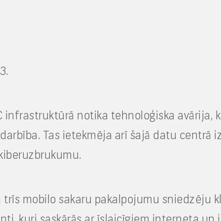
3.
 infrastruktūrā notika tehnoloģiska avārija, 
darbība. Tas ietekmēja arī šajā datu centrā 
r kiberuzbrukumu.
 trīs mobilo sakaru pakalpojumu sniedzēju kli
i, kuri saskārās ar īslaicīgiem interneta un i