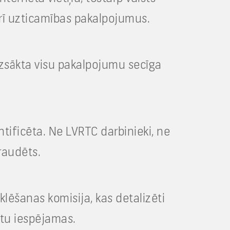
arī uzticamības pakalpojumus.
uzsākta visu pakalpojumu secīga
entificēta. Ne LVRTC darbinieki, ne
raudēts.
klēšanas komisija, kas detalizēti
ūtu iespējamas.