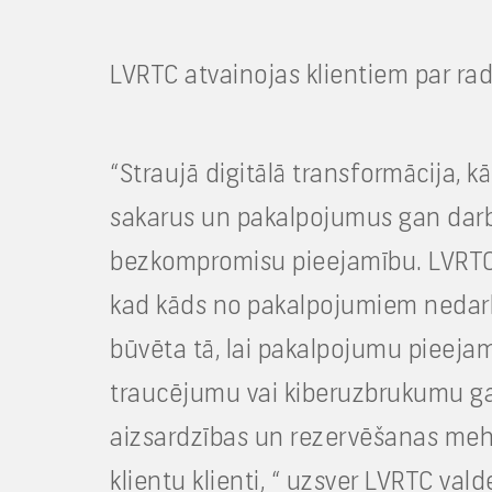
LVRTC atvainojas klientiem par ra
“Straujā digitālā transformācija, 
sakarus un pakalpojumus gan darba
bezkompromisu pieejamību. LVRTC ir
kad kāds no pakalpojumiem nedarboj
būvēta tā, lai pakalpojumu pieejam
traucējumu vai kiberuzbrukumu gadī
aizsardzības un rezervēšanas mehā
klientu klienti, “ uzsver LVRTC vald