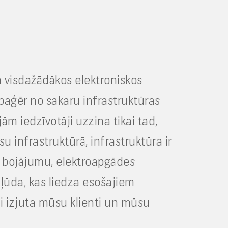
m visdažādākos elektroniskos
paģēr no sakaru infrastruktūras
m iedzīvotāji uzzina tikai tad,
 infrastruktūrā, infrastruktūra ir
, bojājumu, elektroapgādes
kļūda, kas liedza esošajiem
i izjuta mūsu klienti un mūsu