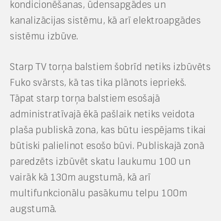
kondicionēšanas, ūdensapgādes un
kanalizācijas sistēmu, kā arī elektroapgādes
sistēmu izbūve.
Starp TV torņa balstiem šobrīd netiks izbūvēts
Fuko svārsts, kā tas tika plānots iepriekš.
Tāpat starp torņa balstiem esošajā
administratīvajā ēkā pašlaik netiks veidota
plaša publiskā zona, kas būtu iespējams tikai
būtiski palielinot esošo būvi. Publiskajā zonā
paredzēts izbūvēt skatu laukumu 100 un
vairāk kā 130m augstumā, kā arī
multifunkcionālu pasākumu telpu 100m
augstumā.