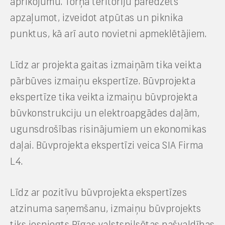
aprīkojumu. Torņa teritoriju paredzēts
apzaļumot, izveidot atpūtas un piknika
punktus, kā arī auto novietni apmeklētājiem.
Līdz ar projekta gaitas izmaiņām tika veikta
pārbūves izmaiņu ekspertīze. Būvprojekta
ekspertīze tika veikta izmaiņu būvprojekta
būvkonstrukciju un elektroapgādes daļām,
ugunsdrošības risinājumiem un ekonomikas
daļai. Būvprojekta ekspertīzi veica SIA Firma
L4.
Līdz ar pozitīvu būvprojekta ekspertīzes
atzinuma saņemšanu, izmaiņu būvprojekts
tiks iesniegts Rīgas valstspilsētas pašvaldības