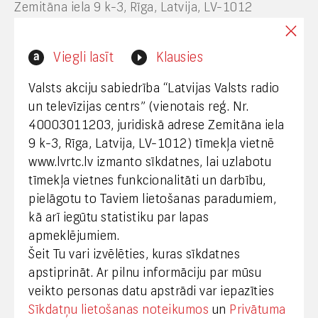
Zemitāna iela 9 k-3, Rīga, Latvija, LV-1012
Interneta vietnes www.lvrtc.lv administrators:
Viegli lasīt
Klausies
webmaster@lvrtc.lv
Valsts akciju sabiedrība “Latvijas Valsts radio
un televīzijas centrs” (vienotais reģ. Nr.
40003011203, juridiskā adrese Zemitāna iela
Klientu apkalpošana
9 k-3, Rīga, Latvija, LV-1012) tīmekļa vietnē
www.lvrtc.lv izmanto sīkdatnes, lai uzlabotu
+371 67108787
tīmekļa vietnes funkcionalitāti un darbību,
pielāgotu to Taviem lietošanas paradumiem,
kā arī iegūtu statistiku par lapas
Medijiem
apmeklējumiem.
Šeit Tu vari izvēlēties, kuras sīkdatnes
+371 29665001
apstiprināt. Ar pilnu informāciju par mūsu
vineta.sprugaine@lvrtc.lv
veikto personas datu apstrādi var iepazīties
Sīkdatņu lietošanas noteikumos
un
Privātuma