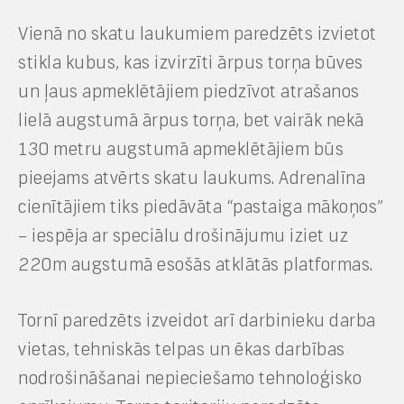
Vienā no skatu laukumiem paredzēts izvietot
stikla kubus, kas izvirzīti ārpus torņa būves
un ļaus apmeklētājiem piedzīvot atrašanos
lielā augstumā ārpus torņa, bet vairāk nekā
130 metru augstumā apmeklētājiem būs
pieejams atvērts skatu laukums. Adrenalīna
cienītājiem tiks piedāvāta “pastaiga mākoņos”
– iespēja ar speciālu drošinājumu iziet uz
220m augstumā esošās atklātās platformas.
Tornī paredzēts izveidot arī darbinieku darba
vietas, tehniskās telpas un ēkas darbības
nodrošināšanai nepieciešamo tehnoloģisko