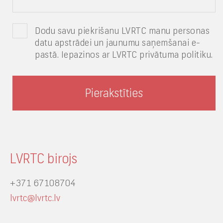
Dodu savu piekrišanu LVRTC manu personas
datu apstrādei un jaunumu saņemšanai e-
pastā. Iepazinos ar LVRTC privātuma politiku.
LVRTC birojs
+371 67108704
lvrtc@lvrtc.lv