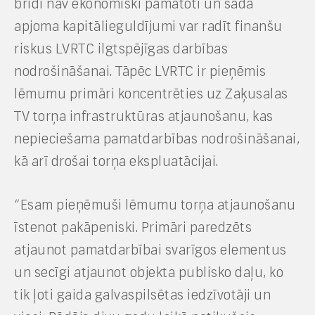
brīdī nav ekonomiski pamatoti un šāda
apjoma kapitālieguldījumi var radīt finanšu
riskus LVRTC ilgtspējīgas darbības
nodrošināšanai. Tāpēc LVRTC ir pieņēmis
lēmumu primāri koncentrēties uz Zaķusalas
TV torņa infrastruktūras atjaunošanu, kas
nepieciešama pamatdarbības nodrošināšanai,
kā arī drošai torņa ekspluatācijai.
“Esam pieņēmuši lēmumu torņa atjaunošanu
īstenot pakāpeniski. Primāri paredzēts
atjaunot pamatdarbībai svarīgos elementus
un secīgi atjaunot objekta publisko daļu, ko
tik ļoti gaida galvaspilsētas iedzīvotāji un