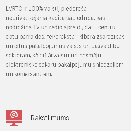
LVRTC ir 100% valstij piederoša
neprivatizējama kapitālsabiedrība, kas
nodrošina TV un radio apraidi, datu centru,
datu pārraides, “eParaksta”, kiberaizsardzības
un citus pakalpojumus valsts un pašvaldību
sektoram, kā arī ārvalstu un pašmāju
elektronisko sakaru pakalpojumu sniedzējiem
un komersantiem.
Raksti mums