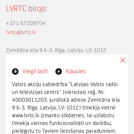
LVRTC birojs
+371 67108704
lvrtc@lvrtc.lv
Zemitāna iela 9 k-3, Rīga, Latvija, LV-1012
Interneta vietnes www.lvrtc.lv administrators:
Viegli lasīt
Klausies
webmaster@lvrtc.lv
Valsts akciju sabiedrība “Latvijas Valsts radio
un televīzijas centrs” (vienotais reģ. Nr.
40003011203, juridiskā adrese Zemitāna iela
Klientu apkalpošana
9 k-3, Rīga, Latvija, LV-1012) tīmekļa vietnē
www.lvrtc.lv izmanto sīkdatnes, lai uzlabotu
+371 67108787
tīmekļa vietnes funkcionalitāti un darbību,
pielāgotu to Taviem lietošanas paradumiem,