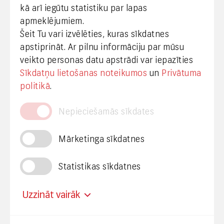
kā arī iegūtu statistiku par lapas
Medijiem
apmeklējumiem.
Šeit Tu vari izvēlēties, kuras sīkdatnes
+371 29665001
apstiprināt. Ar pilnu informāciju par mūsu
vineta.sprugaine@lvrtc.lv
veikto personas datu apstrādi var iepazīties
Sīkdatņu lietošanas noteikumos
un
Privātuma
© VAS Latvijas Valsts radio un televīzijas centrs,
politikā
.
2020
Nepieciešamās sīkdates
Mārketinga sīkdatnes
Statistikas sīkdatnes
Privātuma politika
Piekļūstamība
Uzzināt vairāk
Mainīt sīkdatņu uzstādījumus