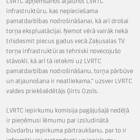
LVRTC apņemšanos atjaunot LVRTC
infrastruktūru, kas nepieciešama
pamatdarbības nodrošināšanai, kā arī drošai
torņa ekspluatācijai. Ņemot vērā vairāk nekā
trīsdesmit piecus gadus vecā Zaķusalas TV
torņa infrastruktūras tehniski novecojušo
stāvokli, kā arī tā ietekmi uz LVRTC
pamatdarbības nodrošināšanu, torņa pārbūve
un atjaunošana ir neatliekama,” uzsver LVRTC
valdes priekšsēdētājs Ģirts Ozols.
LVRTC iepirkumu komisija pagājušajā nedēļā
ir pieņēmusi lēmumu par izsludinātā
būvdarbu iepirkuma pārtraukšanu, par to ir