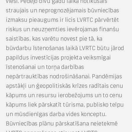
viesi. Pēdējo divu gadu laikā notikušais
straujais un neprognozējamais būvniecības
izmaksu pieaugums ir licis LVRTC pārvērtēt
riskus un neuzņemties ievērojamas finanšu
saistības, kas varētu novest pie tā, ka
būvdarbu īstenošanas laikā LVRTC būtu jārod
papildus investīcijas projekta veiksmīgai
īstenošanai un torņa darbības
nepārtrauktības nodrošināšanai. Pandēmijas
apstākļi un ģeopolitiskās krīzes radītais cenu
kāpums un resursu ierobežojums un to cenu
kāpums liek pārskatīt tūrisma, publisko telpu
un mūsdienīgas darba vides konceptu.
Būvniecības plānu pārskatīšana neietekmē