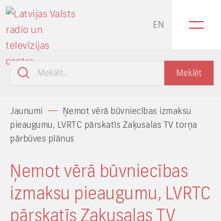
EN
Jaunumi
Ņemot vērā būvniecības izmaksu
pieaugumu, LVRTC pārskatīs Zaķusalas TV torņa
pārbūves plānus
Ņemot vērā būvniecības
izmaksu pieaugumu, LVRTC
pārskatīs Zaķusalas TV