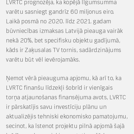
LVRTC prognozēja, ka kopējā līgumsumma
varētu sasniegt gandrīz 60 miljonus eiro.
Laikā posmā no 2020. līdz 2021. gadam
būvniecības izmaksas Latvijā pieauga vairāk
nekā 20%, bet specifisku objektu gadījumā,
kāds ir Zaķusalas TV tornis, sadārdzinājums
varētu būt vēl ievērojamāks.
Ņemot vērā pieauguma apjomu, kā arī to, ka
LVRTC finanšu līdzekļi šobrīd ir vienīgais
torņa atjaunošanas finansējuma avots, LVRTC
ir pārskatījis savu investīciju plānu un
aktualizējis tehniski ekonomisko pamatojumu,
secinot, ka īstenot projektu pilnā apjomā šajā