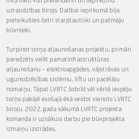
informēti visi pretendenti un Iepirkumu
uzraudzības birojs. Dalībai iepirkumā bija
pieteikušies četri starptautiski un pašmāju
būvnieki.
Turpinot torņa atjaunošanas projektu, primāri
paredzēts veikt pamatinfrastruktūras
atjaunošanu – elektroapgādes, vājstrāvas un
ugunsdzēsības sistēmu, liftu un pacēlāju
nomaiņu. Tāpat LVRTC šobrīd vēl vērtē iespēju
torņa pakājē esošajā ēkā veidot vienoto LVRTC
biroju. 2022. gada sākumā LVRTC projekta
komanda ir uzsākusi darbu pie būvprojekta
izmaiņu izstrādes.