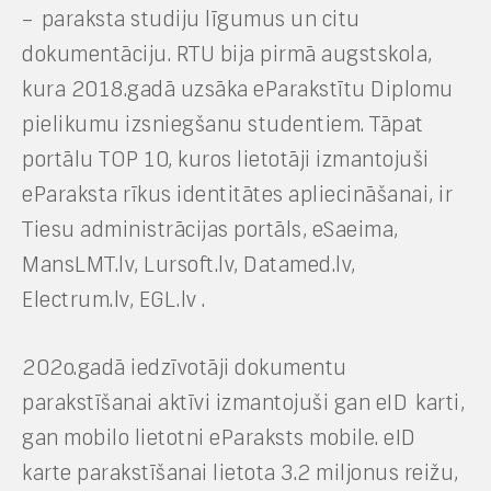
– paraksta studiju līgumus un citu
dokumentāciju. RTU bija pirmā augstskola,
kura 2018.gadā uzsāka eParakstītu Diplomu
pielikumu izsniegšanu studentiem. Tāpat
portālu TOP 10, kuros lietotāji izmantojuši
eParaksta rīkus identitātes apliecināšanai, ir
Tiesu administrācijas portāls, eSaeima,
MansLMT.lv, Lursoft.lv, Datamed.lv,
Electrum.lv, EGL.lv .
202o.gadā iedzīvotāji dokumentu
parakstīšanai aktīvi izmantojuši gan eID karti,
gan mobilo lietotni eParaksts mobile. eID
karte parakstīšanai lietota 3.2 miljonus reižu,