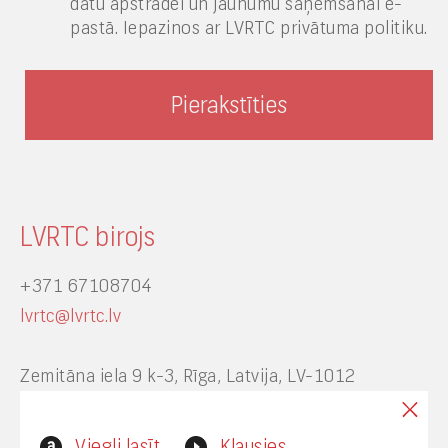
datu apstrādei un jaunumu saņemšanai e-
pastā. Iepazinos ar LVRTC privātuma politiku.
LVRTC birojs
+371 67108704
lvrtc@lvrtc.lv
Zemitāna iela 9 k-3, Rīga, Latvija, LV-1012
Interneta vietnes www.lvrtc.lv administrators:
Viegli lasīt
Klausies