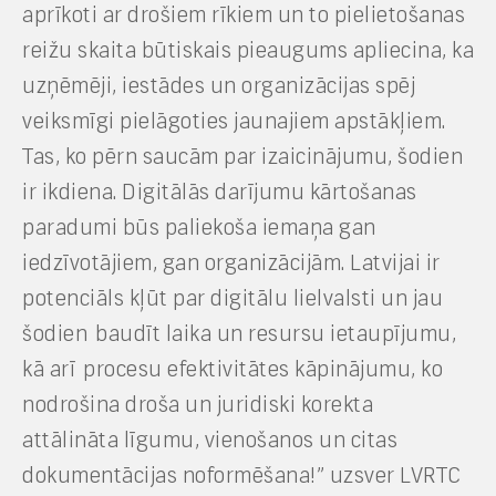
aprīkoti ar drošiem rīkiem un to pielietošanas
reižu skaita būtiskais pieaugums apliecina, ka
uzņēmēji, iestādes un organizācijas spēj
veiksmīgi pielāgoties jaunajiem apstākļiem.
Tas, ko pērn saucām par izaicinājumu, šodien
ir ikdiena. Digitālās darījumu kārtošanas
paradumi būs paliekoša iemaņa gan
iedzīvotājiem, gan organizācijām. Latvijai ir
potenciāls kļūt par digitālu lielvalsti un jau
šodien baudīt laika un resursu ietaupījumu,
kā arī procesu efektivitātes kāpinājumu, ko
nodrošina droša un juridiski korekta
attālināta līgumu, vienošanos un citas
dokumentācijas noformēšana!” uzsver LVRTC