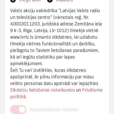
webmaster@lvrtc.lv
Valsts akciju sabiedrība “Latvijas Valsts radio
un televīzijas centrs” (vienotais reģ. Nr.
40003011203, juridiskā adrese Zemitāna iela
Klientu apkalpošana
9 k-3, Rīga, Latvija, LV-1012) tīmekļa vietnē
www.lvrtc.lv izmanto sīkdatnes, lai uzlabotu
+371 67108787
tīmekļa vietnes funkcionalitāti un darbību,
pielāgotu to Taviem lietošanas paradumiem,
kā arī iegūtu statistiku par lapas
Medijiem
apmeklējumiem.
Šeit Tu vari izvēlēties, kuras sīkdatnes
+371 29665001
apstiprināt. Ar pilnu informāciju par mūsu
vineta.sprugaine@lvrtc.lv
veikto personas datu apstrādi var iepazīties
Sīkdatņu lietošanas noteikumos
un
Privātuma
© VAS Latvijas Valsts radio un televīzijas centrs,
politikā
.
2020
Nepieciešamās sīkdates