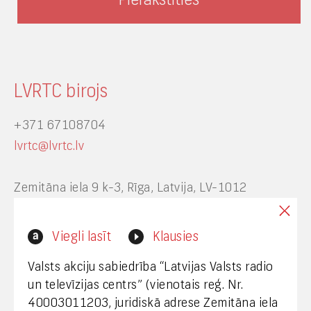
LVRTC birojs
+371 67108704
lvrtc@lvrtc.lv
Zemitāna iela 9 k-3, Rīga, Latvija, LV-1012
Interneta vietnes www.lvrtc.lv administrators:
Viegli lasīt
Klausies
webmaster@lvrtc.lv
Valsts akciju sabiedrība “Latvijas Valsts radio
un televīzijas centrs” (vienotais reģ. Nr.
40003011203, juridiskā adrese Zemitāna iela
Klientu apkalpošana