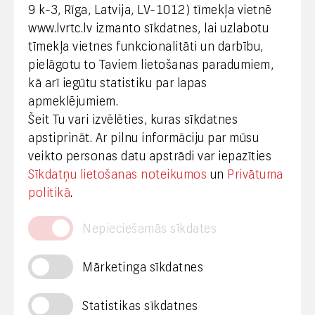
9 k-3, Rīga, Latvija, LV-1012) tīmekļa vietnē
www.lvrtc.lv izmanto sīkdatnes, lai uzlabotu
+371 67108787
tīmekļa vietnes funkcionalitāti un darbību,
pielāgotu to Taviem lietošanas paradumiem,
kā arī iegūtu statistiku par lapas
Medijiem
apmeklējumiem.
Šeit Tu vari izvēlēties, kuras sīkdatnes
+371 29665001
apstiprināt. Ar pilnu informāciju par mūsu
vineta.sprugaine@lvrtc.lv
veikto personas datu apstrādi var iepazīties
Sīkdatņu lietošanas noteikumos
un
Privātuma
© VAS Latvijas Valsts radio un televīzijas centrs,
politikā
.
2020
Nepieciešamās sīkdates
Mārketinga sīkdatnes
Statistikas sīkdatnes
Privātuma politika