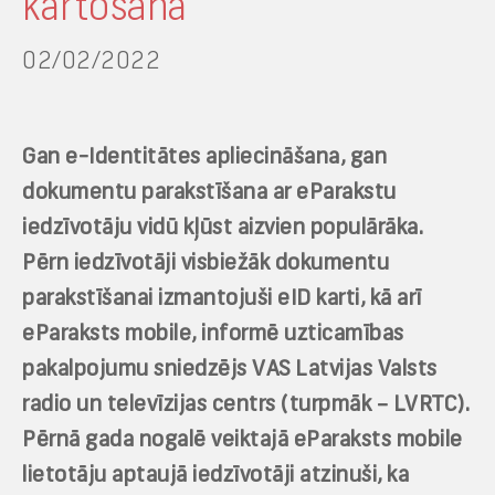
kārtošanā
02/02/2022
Gan e-Identitātes apliecināšana, gan
dokumentu parakstīšana ar eParakstu
iedzīvotāju vidū kļūst aizvien populārāka.
Pērn iedzīvotāji visbiežāk dokumentu
parakstīšanai izmantojuši eID karti, kā arī
eParaksts mobile, informē uzticamības
pakalpojumu sniedzējs VAS Latvijas Valsts
radio un televīzijas centrs (turpmāk – LVRTC).
Pērnā gada nogalē veiktajā eParaksts mobile
lietotāju aptaujā iedzīvotāji atzinuši, ka