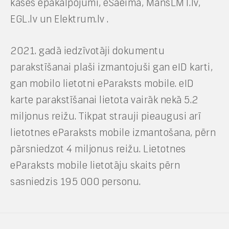
kases epakalpojumi, eSaeima, MansLMT.lv,
EGL.lv un Elektrum.lv .
2021. gadā iedzīvotāji dokumentu
parakstīšanai plaši izmantojuši gan eID karti,
gan mobilo lietotni eParaksts mobile. eID
karte parakstīšanai lietota vairāk nekā 5.2
miljonus reižu. Tikpat strauji pieaugusi arī
lietotnes eParaksts mobile izmantošana, pērn
pārsniedzot 4 miljonus reižu. Lietotnes
eParaksts mobile lietotāju skaits pērn
sasniedzis 195 000 personu.