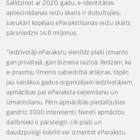
Salīdzinot ar 2020. gadu, e-Identitātes
apliecināšanas reižu skaits ir dubultojies,
savukārt kopējais eParakstīšanas reižu skaits
pārsniedzis 14.6 miljonus.
“Iedzīvotāji eParakstu vienlīdz plaši izmanto
gan privātajā, gan biznesa saziņā. Redzam, ka
e-prasmju līmenis sabiedrībā atšķiras, tāpēc
jau vairākus gadus organizējam iedzīvotājiem
apmācības par eParaksta saņemšanu un
izmantošanu. Pērn apmācībās piedalījušies
gandrīz 3000 interesenti. Nereti apmācību
dalībnieki ir pārsteigti, cik plaši un
daudzpusīgi šobrīd var izmantot eParakstu.