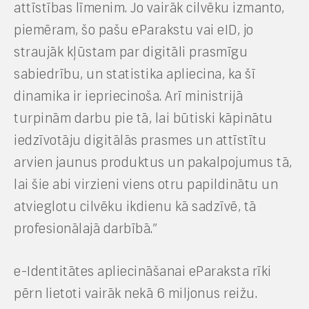
attīstības līmenim. Jo vairāk cilvēku izmanto,
piemēram, šo pašu eParakstu vai eID, jo
straujāk kļūstam par digitāli prasmīgu
sabiedrību, un statistika apliecina, ka šī
dinamika ir iepriecinoša. Arī ministrijā
turpinām darbu pie tā, lai būtiski kāpinātu
iedzīvotāju digitālās prasmes un attīstītu
arvien jaunus produktus un pakalpojumus tā,
lai šie abi virzieni viens otru papildinātu un
atvieglotu cilvēku ikdienu kā sadzīvē, tā
profesionālajā darbībā.”
e-Identitātes apliecināšanai eParaksta rīki
pērn lietoti vairāk nekā 6 miljonus reižu.