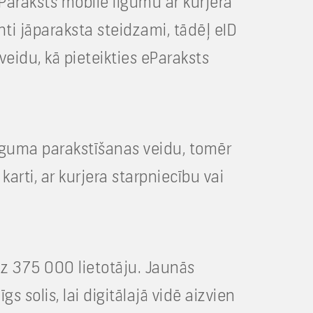
t eParaksts mobile līgumu ar kurjera
ti jāparaksta steidzami, tādēļ eID
veidu, kā pieteikties eParaksts
īguma parakstīšanas veidu, tomēr
arti, ar kurjera starpniecību vai
dz 375 000 lietotāju. Jaunās
 solis, lai digitālajā vidē aizvien