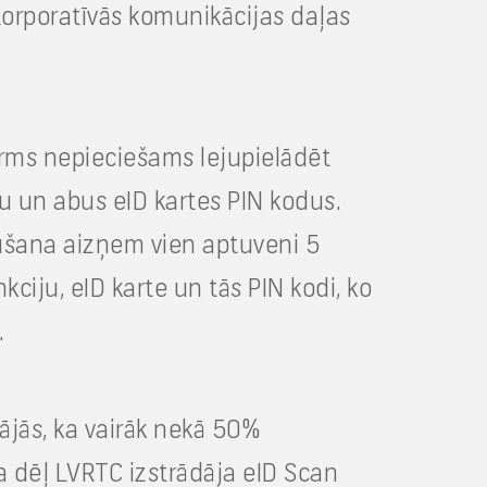
 Korporatīvās komunikācijas daļas
pirms nepieciešams lejupielādēt
ru un abus eID kartes PIN kodus.
gūšana aizņem vien aptuveni 5
ciju, eID karte un tās PIN kodi, ko
.
ājās, ka vairāk nekā 50%
a dēļ LVRTC izstrādāja eID Scan