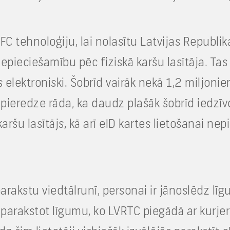
 tehnoloģiju, lai nolasītu Latvijas Republika
nepieciešamību pēc fiziskā karšu lasītāja. Tas
elektroniski. Šobrīd vairāk nekā 1,2 miljoniem
u pieredze rāda, ka daudz plašāk šobrīd iedzī
aršu lasītājs, kā arī eID kartes lietošanai 
arakstu viedtālrunī, personai ir jānoslēdz lī
parakstot līgumu, ko LVRTC piegādā ar kurjer