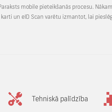
 eParaksts mobile pieteikšanās procesu. Nākam
 karti un eID Scan varētu izmantot, lai pieslē
Tehniskā palīdzība