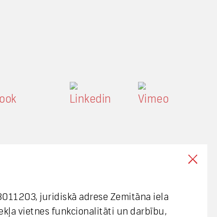
003011203, juridiskā adrese Zemitāna iela
mekļa vietnes funkcionalitāti un darbību,