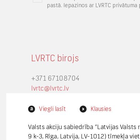
pastā. Iepazinos ar LVRTC privātuma p
LVRTC birojs
+371 67108704
lvrtc@lvrtc.lv
Zemitāna iela 9 k-3, Rīga, Latvija,
Viegli lasīt
Klausies
LV-1012
Valsts akciju sabiedrība “Latvijas Valsts
9 k-3, Rīga, Latvija, LV-1012) tīmekļa vi
Interneta vietnes www.lvrtc.lv