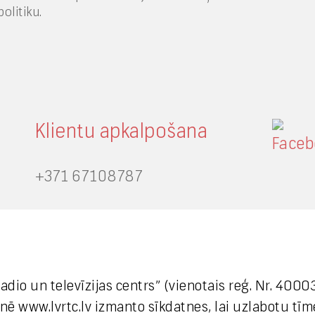
olitiku.
Klientu apkalpošana
+371 67108787
Medijiem
 radio un televīzijas centrs” (vienotais reģ. Nr. 40
+371 29665001
etnē www.lvrtc.lv izmanto sīkdatnes, lai uzlabotu tī
vineta.sprugaine@lvrtc.lv