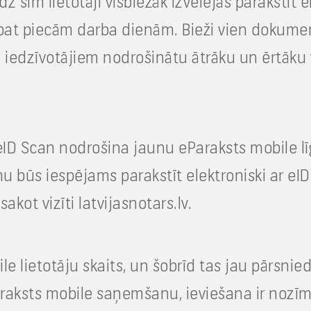
Līdz šim lietotāji visbiežāk izvēlējās parakstī
 pat piecām darba dienām. Bieži vien dokumen
ai iedzīvotājiem nodrošinātu ātrāku un ērtāku 
eID Scan nodrošina jaunu eParaksts mobile l
 būs iespējams parakstīt elektroniski ar eID k
sakot vizīti latvijasnotars.lv.
e lietotāju skaits, un šobrīd tas jau pārsnie
araksts mobile saņemšanu, ieviešana ir nozīmīgs