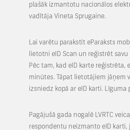
plašāk izmantotu nacionālos elektr
vadītāja Vineta Sprugaine.
Lai varētu parakstīt eParaksts mob
lietotni eID Scan un reģistrēt savu
Pēc tam, kad eID karte reģistrēta
minūtes. Tāpat lietotājiem jāņem v
izsniedz kopā ar eID karti. Līguma 
Pagājušā gada nogalē LVRTC veica e
respondentu neizmanto eID karti, j