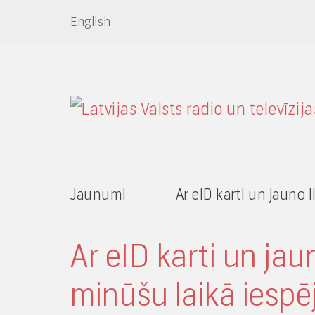
English
Jaunumi
Ar eID karti un jauno 
Ar eID karti un jau
minūšu laikā iespē