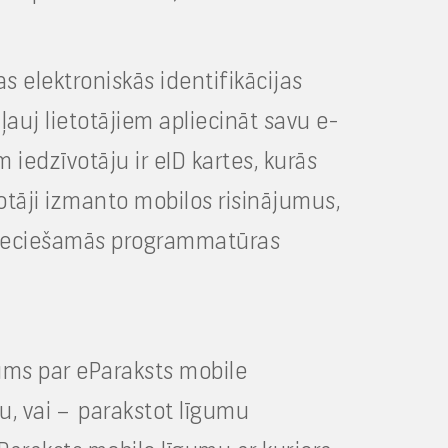
s elektroniskās identifikācijas
 ļauj lietotājiem apliecināt savu e-
 iedzīvotāju ir eID kartes, kurās
votāji izmanto mobilos risinājumus,
nepieciešamās programmatūras
gums par eParaksts mobile
u, vai – parakstot līgumu