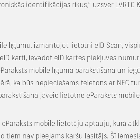
oniskās identifikācijas rīkus,” uzsver LVRTC
ile līgumu, izmantojot lietotni eID Scan, vis
 eID karti, ievadot eID kartes piekļuves numu
, eParaksts mobile līguma parakstīšana un ie
ērā, ka būs nepieciešams telefons ar NFC funk
parakstīšana jāveic lietotnē eParaksts mobile
Paraksts mobile lietotāju aptauju, kurā atkl
o tiem nav pieejams karšu lasītājs. Šī iemesl