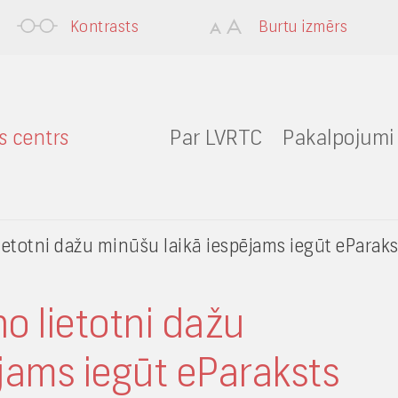
Kontrasts
Burtu izmērs
Par LVRTC
Pakalpojumi
lietotni dažu minūšu laikā iespējams iegūt eParak
no lietotni dažu
jams iegūt eParaksts