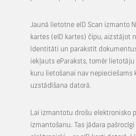
Jaunā lietotne eID Scan izmanto NFC
kartes (eID kartes) čipu, aizstājot 
Identitāti un parakstīt dokumentus 
iekļauts eParaksts, tomēr lietotāj
kuru lietošanai nav nepieciešams k
uzstādīšana datorā.
Lai izmantotu drošu elektronisko p
izmantošanu. Tas jādara pašrocīgi 