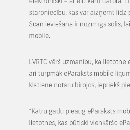
elektroniski – ar eID karti datorā. 
starpniecību, kas var aizņemt līdz
Scan ieviešana ir nozīmīgs solis, l
mobile.
LVRTC vērš uzmanību, ka lietotne 
arī turpmāk eParaksts mobile līgumu
klātienē notāru birojos, iepriekš pie
“Katru gadu pieaug eParaksts mobil
lietotnes, kas būtiski vienkāršo eP