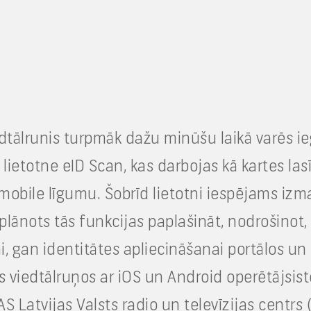
dtālrunis turpmāk dažu minūšu laikā varēs ieg
lietotne eID Scan, kas darbojas kā kartes las
 mobile līgumu. Šobrīd lietotni iespējams izm
lānots tās funkcijas paplašināt, nodrošinot, 
 gan identitātes apliecināšanai portālos un 
s viedtālruņos ar iOS un Android operētājsis
 Latvijas Valsts radio un televīzijas centrs