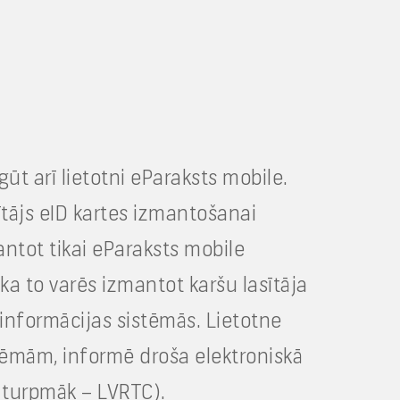
ūt arī lietotni eParaksts mobile.
ītājs eID kartes izmantošanai
antot tikai eParaksts mobile
ka to varēs izmantot karšu lasītāja
informācijas sistēmās. Lietotne
tēmām, informē droša elektroniskā
 (turpmāk – LVRTC).