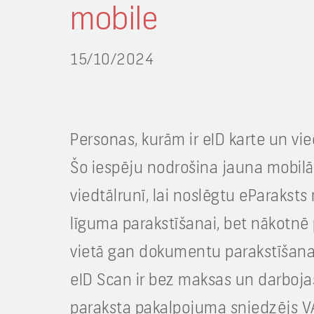
mobile
15/10/2024
Personas, kurām ir eID karte un vie
Šo iespēju nodrošina jauna mobilā 
viedtālrunī, lai noslēgtu eParaksts
līguma parakstīšanai, bet nākotnē p
vietā gan dokumentu parakstīšanai,
eID Scan ir bez maksas un darboja
paraksta pakalpojuma sniedzējs VAS