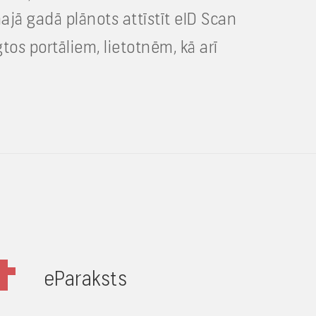
ajā gadā plānots attīstīt eID Scan
gtos portāliem, lietotnēm, kā arī
eParaksts