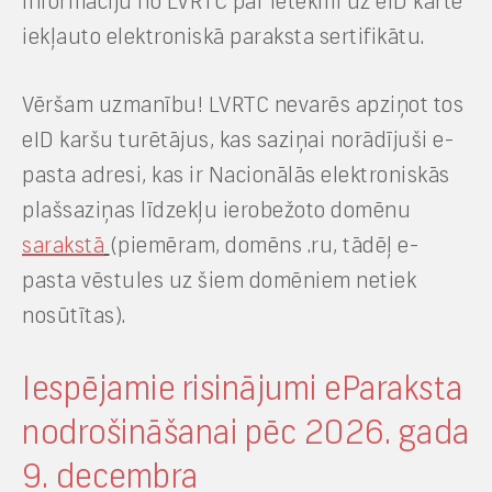
informāciju no LVRTC par ietekmi uz eID kartē
iekļauto elektroniskā paraksta sertifikātu.
Vēršam uzmanību! LVRTC nevarēs apziņot tos
eID karšu turētājus, kas saziņai norādījuši e-
pasta adresi, kas ir Nacionālās elektroniskās
plašsaziņas līdzekļu ierobežoto domēnu
sarakstā
(piemēram, domēns .ru, tādēļ e-
pasta vēstules uz šiem domēniem netiek
nosūtītas).
Iespējamie risinājumi eParaksta
nodrošināšanai pēc 2026. gada
9. decembra