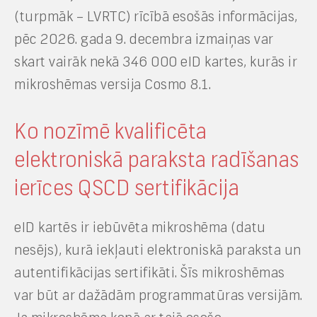
(turpmāk – LVRTC) rīcībā esošās informācijas,
pēc 2026. gada 9. decembra izmaiņas var
skart vairāk nekā 346 000 eID kartes, kurās ir
mikroshēmas versija Cosmo 8.1.
Ko nozīmē kvalificēta
elektroniskā paraksta radīšanas
ierīces QSCD sertifikācija
eID kartēs ir iebūvēta mikroshēma (datu
nesējs), kurā iekļauti elektroniskā paraksta un
autentifikācijas sertifikāti. Šīs mikroshēmas
var būt ar dažādām programmatūras versijām.