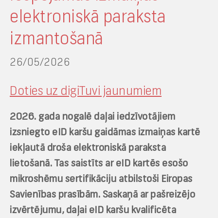
elektroniskā paraksta
izmantošanā
26/05/2026
Doties uz digiTuvi jaunumiem
2026. gada nogalē daļai iedzīvotājiem
izsniegto eID karšu gaidāmas izmaiņas kartē
iekļautā droša elektroniskā paraksta
lietošanā. Tas saistīts ar eID kartēs esošo
mikroshēmu sertifikāciju atbilstoši Eiropas
Savienības prasībām. Saskaņā ar pašreizējo
izvērtējumu, daļai eID karšu kvalificēta