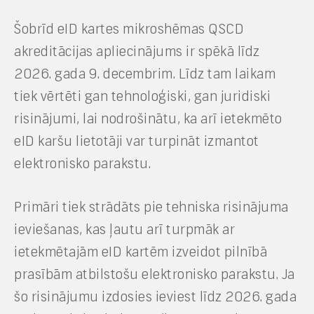
Šobrīd eID kartes mikroshēmas QSCD
akreditācijas apliecinājums ir spēkā līdz
2026. gada 9. decembrim. Līdz tam laikam
tiek vērtēti gan tehnoloģiski, gan juridiski
risinājumi, lai nodrošinātu, ka arī ietekmēto
eID karšu lietotāji var turpināt izmantot
elektronisko parakstu.
Primāri tiek strādāts pie tehniska risinājuma
ieviešanas, kas ļautu arī turpmāk ar
ietekmētajām eID kartēm izveidot pilnībā
prasībām atbilstošu elektronisko parakstu. Ja
šo risinājumu izdosies ieviest līdz 2026. gada