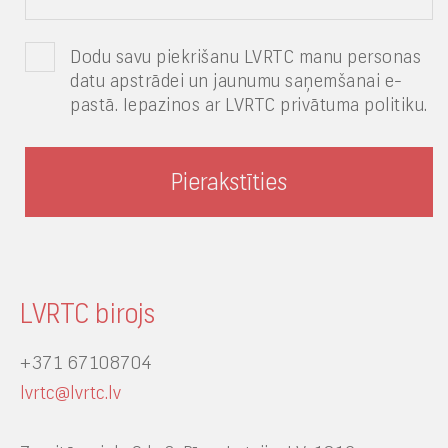
Dodu savu piekrišanu LVRTC manu personas
datu apstrādei un jaunumu saņemšanai e-
pastā. Iepazinos ar LVRTC privātuma politiku.
LVRTC birojs
+371 67108704
lvrtc@lvrtc.lv