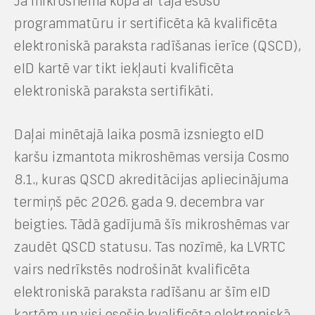
Ja mikroshēma kopā ar tajā esošo
programmatūru ir sertificēta kā kvalificēta
elektroniskā paraksta radīšanas ierīce (QSCD),
eID kartē var tikt iekļauti kvalificēta
elektroniskā paraksta sertifikāti.
Daļai minētajā laika posmā izsniegto eID
karšu izmantota mikroshēmas versija Cosmo
8.1., kuras QSCD akreditācijas apliecinājuma
termiņš pēc 2026. gada 9. decembra var
beigties. Tādā gadījumā šīs mikroshēmas var
zaudēt QSCD statusu. Tas nozīmē, ka LVRTC
vairs nedrīkstēs nodrošināt kvalificēta
elektroniskā paraksta radīšanu ar šīm eID
kartēm un visi esošie kvalificēta elektroniskā