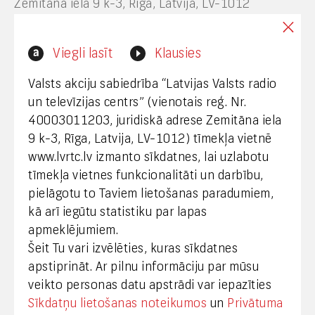
Zemitāna iela 9 k-3, Rīga, Latvija, LV-1012
Interneta vietnes www.lvrtc.lv administrators:
Viegli lasīt
Klausies
webmaster@lvrtc.lv
Valsts akciju sabiedrība “Latvijas Valsts radio
un televīzijas centrs” (vienotais reģ. Nr.
40003011203, juridiskā adrese Zemitāna iela
Klientu apkalpošana
9 k-3, Rīga, Latvija, LV-1012) tīmekļa vietnē
www.lvrtc.lv izmanto sīkdatnes, lai uzlabotu
+371 67108787
tīmekļa vietnes funkcionalitāti un darbību,
pielāgotu to Taviem lietošanas paradumiem,
kā arī iegūtu statistiku par lapas
Medijiem
apmeklējumiem.
Šeit Tu vari izvēlēties, kuras sīkdatnes
+371 29665001
apstiprināt. Ar pilnu informāciju par mūsu
vineta.sprugaine@lvrtc.lv
veikto personas datu apstrādi var iepazīties
Sīkdatņu lietošanas noteikumos
un
Privātuma
© VAS Latvijas Valsts radio un televīzijas centrs,