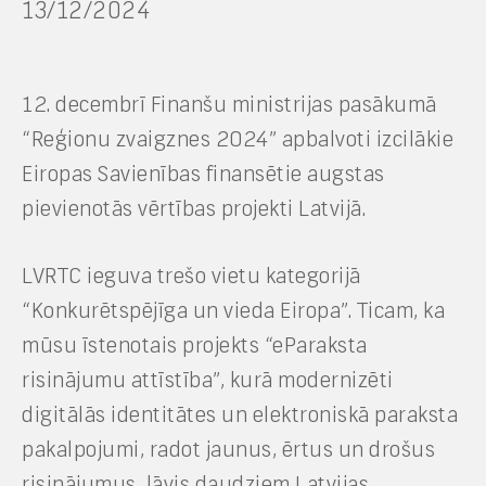
13/12/2024
12. decembrī Finanšu ministrijas pasākumā
“Reģionu zvaigznes 2024” apbalvoti izcilākie
Eiropas Savienības finansētie augstas
pievienotās vērtības projekti Latvijā.
LVRTC ieguva trešo vietu kategorijā
“Konkurētspējīga un vieda Eiropa”. Ticam, ka
mūsu īstenotais projekts “eParaksta
risinājumu attīstība”, kurā modernizēti
digitālās identitātes un elektroniskā paraksta
pakalpojumi, radot jaunus, ērtus un drošus
risinājumus, ļāvis daudziem Latvijas