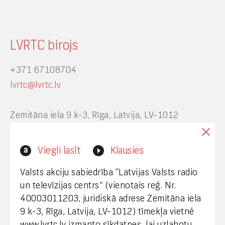
LVRTC birojs
+371 67108704
lvrtc@lvrtc.lv
Zemitāna iela 9 k-3, Rīga, Latvija, LV-1012
Interneta vietnes www.lvrtc.lv administrators:
Viegli lasīt
Klausies
webmaster@lvrtc.lv
Valsts akciju sabiedrība “Latvijas Valsts radio
un televīzijas centrs” (vienotais reģ. Nr.
40003011203, juridiskā adrese Zemitāna iela
Klientu apkalpošana
9 k-3, Rīga, Latvija, LV-1012) tīmekļa vietnē
www.lvrtc.lv izmanto sīkdatnes, lai uzlabotu