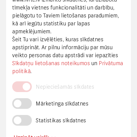
+371 67108787
tīmekļa vietnes funkcionalitāti un darbību,
pielāgotu to Taviem lietošanas paradumiem,
kā arī iegūtu statistiku par lapas
Medijiem
apmeklējumiem.
Šeit Tu vari izvēlēties, kuras sīkdatnes
+371 29665001
apstiprināt. Ar pilnu informāciju par mūsu
vineta.sprugaine@lvrtc.lv
veikto personas datu apstrādi var iepazīties
Sīkdatņu lietošanas noteikumos
un
Privātuma
© VAS Latvijas Valsts radio un televīzijas centrs,
politikā
.
2020
Nepieciešamās sīkdates
Mārketinga sīkdatnes
Statistikas sīkdatnes
Privātuma politika
Piekļūstamība