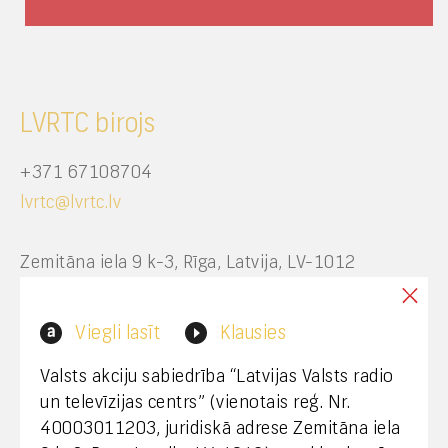
LVRTC birojs
+371 67108704
lvrtc@lvrtc.lv
Zemitāna iela 9 k-3, Rīga, Latvija, LV-1012
Interneta vietnes www.lvrtc.lv administrators:
Viegli lasīt
Klausies
webmaster@lvrtc.lv
Valsts akciju sabiedrība “Latvijas Valsts radio
un televīzijas centrs” (vienotais reģ. Nr.
40003011203, juridiskā adrese Zemitāna iela
Klientu apkalpošana