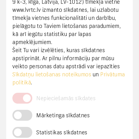
9 k-3, Rīga, Latvija, LV-1012) tīmekļa vietnē
www.lvrtc.lv izmanto sīkdatnes, lai uzlabotu
+371 67108787
tīmekļa vietnes funkcionalitāti un darbību,
pielāgotu to Taviem lietošanas paradumiem,
kā arī iegūtu statistiku par lapas
Medijiem
apmeklējumiem.
Šeit Tu vari izvēlēties, kuras sīkdatnes
+371 29665001
apstiprināt. Ar pilnu informāciju par mūsu
vineta.sprugaine@lvrtc.lv
veikto personas datu apstrādi var iepazīties
Sīkdatņu lietošanas noteikumos
un
Privātuma
© VAS Latvijas Valsts radio un televīzijas centrs,
politikā
.
2020
Nepieciešamās sīkdates
Mārketinga sīkdatnes
Statistikas sīkdatnes
Privātuma politika