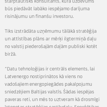
starptautisks konsultants, kura uzdevums
būs piedāvāt labāko iespējamo darījuma
risinājumu un finanšu investoru.
Tiks izstrādāta uzņēmumu tālākā stratēģija
un attīstības plāns ar mērķi ilgtermiņā daļu
no valstij piederošajām daļām publiski kotēt
biržā.
“Datu tehnoloģijas ir centrāls elements, lai
Latvenergo nostiprinātos kā viens no
vadošajiem energopiegādes pakalpojumu
sniedzējiem Baltijas valstīs. Šādas iespējas
paveras reti, un mēs to uztveram kā drosmīgi