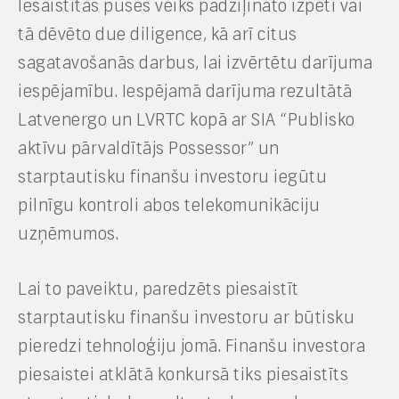
Iesaistītās puses veiks padziļināto izpēti vai
tā dēvēto due diligence, kā arī citus
sagatavošanās darbus, lai izvērtētu darījuma
iespējamību. Iespējamā darījuma rezultātā
Latvenergo un LVRTC kopā ar SIA “Publisko
aktīvu pārvaldītājs Possessor” un
starptautisku finanšu investoru iegūtu
pilnīgu kontroli abos telekomunikāciju
uzņēmumos.
Lai to paveiktu, paredzēts piesaistīt
starptautisku finanšu investoru ar būtisku
pieredzi tehnoloģiju jomā. Finanšu investora
piesaistei atklātā konkursā tiks piesaistīts