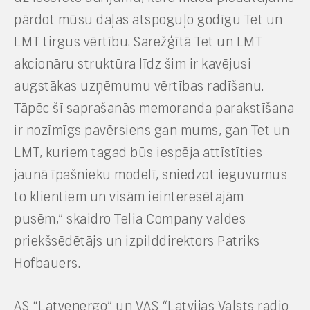
pārdot mūsu daļas atspoguļo godīgu Tet un
LMT tirgus vērtību. Sarežģītā Tet un LMT
akcionāru struktūra līdz šim ir kavējusi
augstākas uzņēmumu vērtības radīšanu.
Tāpēc šī saprašanās memoranda parakstīšana
ir nozīmīgs pavērsiens gan mums, gan Tet un
LMT, kuriem tagad būs iespēja attīstīties
jaunā īpašnieku modelī, sniedzot ieguvumus
to klientiem un visām ieinteresētajām
pusēm,” skaidro Telia Company valdes
priekšsēdētājs un izpilddirektors Patriks
Hofbauers.
AS “Latvenergo” un VAS “Latvijas Valsts radio