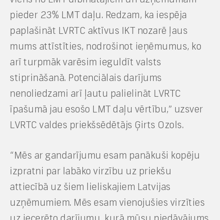
pieder 23% LMT daļu. Redzam, ka iespēja
paplašināt LVRTC aktīvus IKT nozarē ļaus
mums attīstīties, nodrošinot ieņēmumus, ko
arī turpmāk varēsim ieguldīt valsts
stiprināšanā. Potenciālais darījums
nenoliedzami arī ļautu palielināt LVRTC
īpašumā jau esošo LMT daļu vērtību,” uzsver
LVRTC valdes priekšsēdētājs Ģirts Ozols.
“Mēs ar gandarījumu esam panākuši kopēju
izpratni par labāko virzību uz priekšu
attiecībā uz šiem lieliskajiem Latvijas
uzņēmumiem. Mēs esam vienojušies virzīties
uz iecerēto darījumu, kurā mūsu piedāvājums