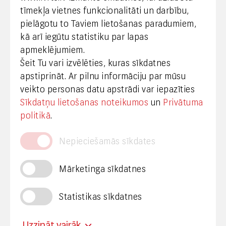
tīmekļa vietnes funkcionalitāti un darbību,
pielāgotu to Taviem lietošanas paradumiem,
kā arī iegūtu statistiku par lapas
Medijiem
apmeklējumiem.
Šeit Tu vari izvēlēties, kuras sīkdatnes
+371 29665001
apstiprināt. Ar pilnu informāciju par mūsu
vineta.sprugaine@lvrtc.lv
veikto personas datu apstrādi var iepazīties
Sīkdatņu lietošanas noteikumos
un
Privātuma
© VAS Latvijas Valsts radio un televīzijas centrs,
politikā
.
2020
Nepieciešamās sīkdates
Mārketinga sīkdatnes
Statistikas sīkdatnes
Privātuma politika
Piekļūstamība
Uzzināt vairāk