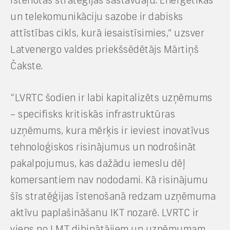
īstenotas stratēģijas sastāvdaļu. Enerģētikas
un telekomunikāciju sazobe ir dabisks
attīstības cikls, kurā iesaistīsimies,” uzsver
Latvenergo valdes priekšsēdētājs Mārtiņš
Čakste.
“LVRTC šodien ir labi kapitalizēts uzņēmums
– specifisks kritiskās infrastruktūras
uzņēmums, kura mērķis ir ieviest inovatīvus
tehnoloģiskos risinājumus un nodrošināt
pakalpojumus, kas dažādu iemeslu dēļ
komersantiem nav nododami. Kā risinājumu
šīs stratēģijas īstenošanā redzam uzņēmuma
aktīvu paplašināšanu IKT nozarē. LVRTC ir
viens no LMT dibinātājiem un uzņēmumam