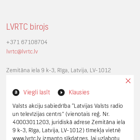
LVRTC birojs
+371 67108704
lvrtc@lvrtc.lv
Zemitāna iela 9 k-3, Rīga, Latvija, LV-1012
Interneta vietnes www.lvrtc.lv administrators:
Viegli lasīt
Klausies
webmaster@lvrtc.lv
Valsts akciju sabiedrība “Latvijas Valsts radio
un televīzijas centrs” (vienotais reģ. Nr.
40003011203, juridiskā adrese Zemitāna iela
Klientu apkalpošana
9 k-3, Rīga, Latvija, LV-1012) tīmekļa vietnē
www.lvrtc.lv izmanto sīkdatnes, lai uzlabotu
+371 67108787