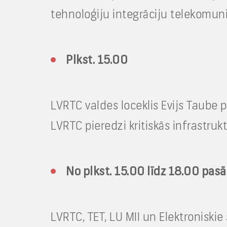
tehnoloģiju integrāciju telekomuni
Plkst. 15.00
LVRTC valdes loceklis Evijs Taube pi
LVRTC pieredzi kritiskās infrastruk
No plkst. 15.00 līdz 18.00 pas
LVRTC, TET, LU MII un Elektroniski