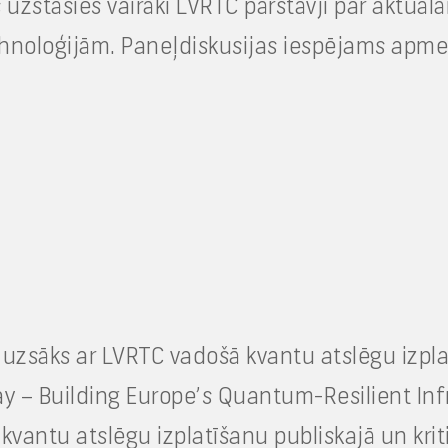
uzstāsies vairāki LVRTC pārstāvji par aktuāl
hnoloģijām. Paneļdiskusijas iespējams apmek
uzsāks ar LVRTC vadošā kvantu atslēgu izpla
y – Building Europe’s Quantum-Resilient Infr
vantu atslēgu izplatīšanu publiskajā un kriti