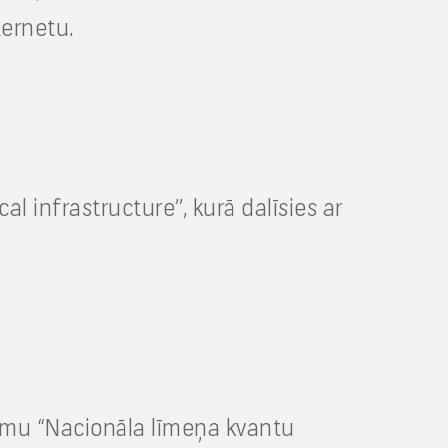
ternetu.
al infrastructure”, kurā dalīsies ar
kumu “Nacionāla līmeņa kvantu