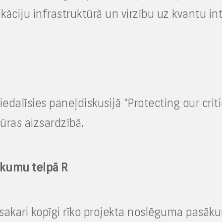
kāciju infrastruktūrā un virzību uz kvantu in
edalīsies paneļdiskusijā “Protecting our critic
tūras aizsardzībā.
ākumu telpā R
e sakari kopīgi rīko projekta noslēguma pasā