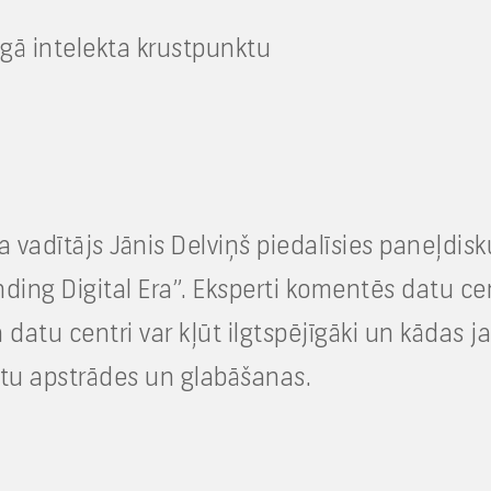
īgā intelekta krustpunktu
 vadītājs Jānis Delviņš piedalīsies paneļdisk
ing Digital Era”. Eksperti komentēs datu cen
 datu centri var kļūt ilgtspējīgāki un kādas 
tu apstrādes un glabāšanas.