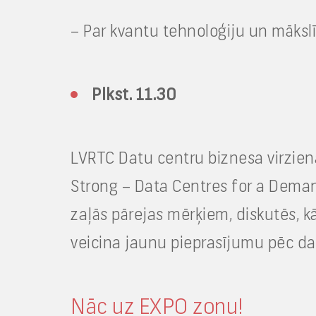
– Par kvantu tehnoloģiju un māksl
Plkst. 11.30
LVRTC Datu centru biznesa virziena
Strong – Data Centres for a Demand
zaļās pārejas mērķiem, diskutēs, kā
veicina jaunu pieprasījumu pēc da
Nāc uz EXPO zonu!