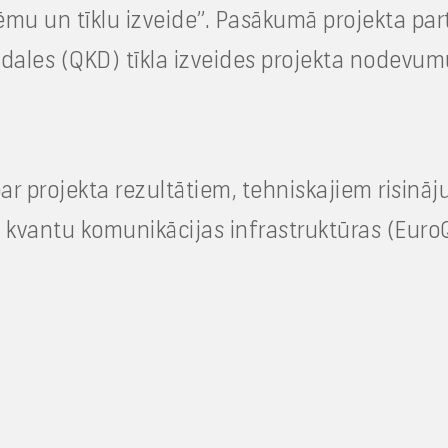
ēmu un tīklu izveide”. Pasākumā projekta par
ales (QKD) tīkla izveides projekta nodevumus
par projekta rezultātiem, tehniskajiem risi
as kvantu komunikācijas infrastruktūras (EuroQ