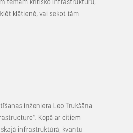
ām tēmām kritisko infrastruktūru,
lēt klātienē, vai sekot tām
tīšanas inženiera Leo Trukšāna
astructure”. Kopā ar citiem
skajā infrastruktūrā, kvantu