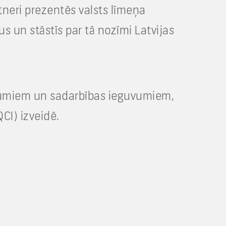
tneri prezentēs valsts līmeņa
 un stāstīs par tā nozīmi Latvijas
nājumiem un sadarbības ieguvumiem,
CI) izveidē.