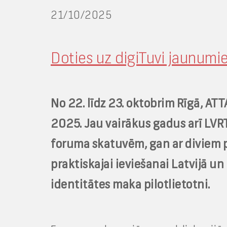
21/10/2025
Doties uz digiTuvi jaunum
No 22. līdz 23. oktobrim Rīgā, AT
2025. Jau vairākus gadus arī LVRT
foruma skatuvēm, gan ar diviem p
praktiskajai ieviešanai Latvijā un
identitātes maka pilotlietotni.