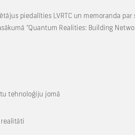
ētājus piedalīties LVRTC un memoranda par 
 pasākumā “Quantum Realities: Building Netw
ntu tehnoloģiju jomā
realitāti