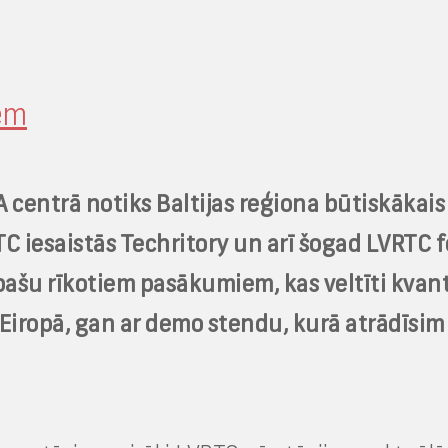
iem
TA centrā notiks Baltijas reģiona būtiskākai
C iesaistās Techritory un arī šogad LVRTC 
ašu rīkotiem pasākumiem, kas veltīti kvant
 Eiropā, gan ar demo stendu, kurā atrādīsim 