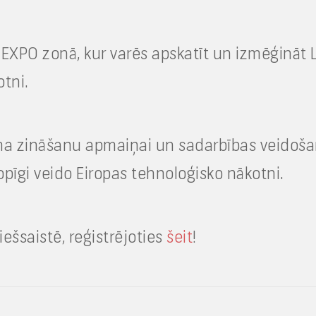
 EXPO zonā, kur varēs apskatīt un izmēģināt 
otni.
ma zināšanu apmaiņai un sadarbības veidošana
opīgi veido Eiropas tehnoloģisko nākotni.
ešsaistē, reģistrējoties
šeit
!