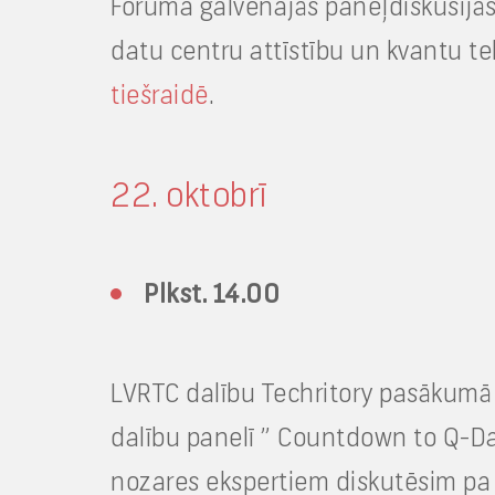
Foruma galvenajās paneļdiskusijās 
datu centru attīstību un kvantu te
tiešraidē
.
22. oktobrī
Plkst. 14.00
LVRTC dalību Techritory pasākumā 
dalību panelī ” Countdown to Q-Da
nozares ekspertiem diskutēsim pa k