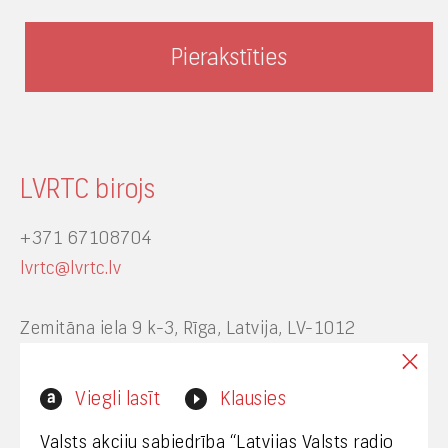
LVRTC birojs
+371 67108704
lvrtc@lvrtc.lv
Zemitāna iela 9 k-3, Rīga, Latvija, LV-1012
Interneta vietnes www.lvrtc.lv administrators:
Viegli lasīt
Klausies
webmaster@lvrtc.lv
Valsts akciju sabiedrība “Latvijas Valsts radio