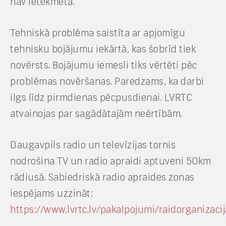
nav ietekmēta.
Tehniskā problēma saistīta ar apjomīgu
tehnisku bojājumu iekārtā, kas šobrīd tiek
novērsts. Bojājumu iemesli tiks vērtēti pēc
problēmas novēršanas. Paredzams, ka darbi
ilgs līdz pirmdienas pēcpusdienai. LVRTC
atvainojas par sagādātajām neērtībām.
Daugavpils radio un televīzijas tornis
nodrošina TV un radio apraidi aptuveni 50km
rādiusā. Sabiedriskā radio apraides zonas
iespējams uzzināt:
https://www.lvrtc.lv/pakalpojumi/raidorganizaci