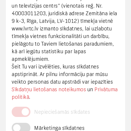
un televīzijas centrs” (vienotais reģ. Nr.
40003011203, juridiskā adrese Zemitāna iela
Klientu apkalpošana
9 k-3, Rīga, Latvija, LV-1012) tīmekļa vietnē
www.lvrtc.lv izmanto sīkdatnes, lai uzlabotu
+371 67108787
tīmekļa vietnes funkcionalitāti un darbību,
pielāgotu to Taviem lietošanas paradumiem,
kā arī iegūtu statistiku par lapas
Medijiem
apmeklējumiem.
Šeit Tu vari izvēlēties, kuras sīkdatnes
+371 29665001
apstiprināt. Ar pilnu informāciju par mūsu
vineta.sprugaine@lvrtc.lv
veikto personas datu apstrādi var iepazīties
Sīkdatņu lietošanas noteikumos
un
Privātuma
© VAS Latvijas Valsts radio un televīzijas centrs,
politikā
.
2020
Nepieciešamās sīkdates
Mārketinga sīkdatnes