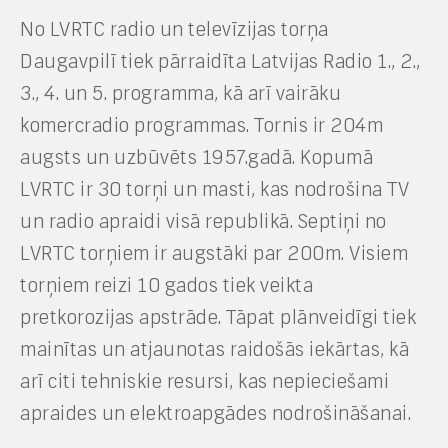
No LVRTC radio un televīzijas torņa
Daugavpilī tiek pārraidīta Latvijas Radio 1., 2.,
3., 4. un 5. programma, kā arī vairāku
komercradio programmas. Tornis ir 204m
augsts un uzbūvēts 1957.gadā. Kopumā
LVRTC ir 30 torņi un masti, kas nodrošina TV
un radio apraidi visā republikā. Septiņi no
LVRTC torņiem ir augstāki par 200m. Visiem
torņiem reizi 10 gados tiek veikta
pretkorozijas apstrāde. Tāpat plānveidīgi tiek
mainītas un atjaunotas raidošās iekārtas, kā
arī citi tehniskie resursi, kas nepieciešami
apraides un elektroapgādes nodrošināšanai.