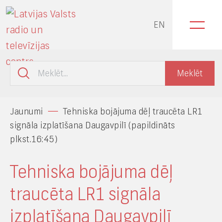
EN
Jaunumi
Tehniska bojājuma dēļ traucēta LR1
signāla izplatīšana Daugavpilī (papildināts
plkst.16:45)
Tehniska bojājuma dēļ
traucēta LR1 signāla
izplatīšana Daugavpilī