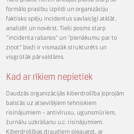
formālo prasību izpildi un organizāciju
faktisko spēju incidentus savlaicīgi atklāt,
analizēt un novērst. Tieši posms starp
“incidenta rašanos” un “pienākumu par to
ziņot” bieži ir vismazāk strukturēts un
visgrūtāk pārvaldāms.
Kad ar rīkiem nepietiek
Daudzās organizācijās kiberdrošība joprojām
balstās uz atsevišķiem tehniskiem
risinājumiem – antivīrusu, ugunsmūriem,
žurnālu uzkrāšanu u.c. risinājumiem.
Kiberdrošības draudiem pieaugot, ar