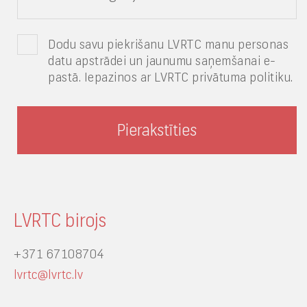
Dodu savu piekrišanu LVRTC manu personas
datu apstrādei un jaunumu saņemšanai e-
pastā. Iepazinos ar LVRTC privātuma politiku.
LVRTC birojs
+371 67108704
lvrtc@lvrtc.lv