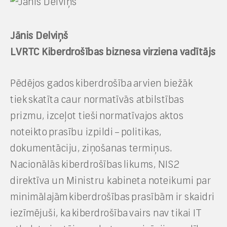
Jānis Delviņš
LVRTC Kiberdrošības biznesa virziena vadītājs
Pēdējos gados
kiberdrošība
arvien biežāk
tiek
skatīta caur normatīvās atbilstības
prizmu
, izceļot tieši
normatīvajos aktos
noteikto
prasību izpild
i
–
politikas,
dokumentācij
u
, ziņošanas termiņ
us
.
Nacionāl
ā
s
kiberdrošības
likums, NIS2
direktīva un Ministru kabineta noteikumi par
minimālajām
kiberdrošības
prasībām ir skaidri
iezīmējuši, ka
kiberdrošība
vairs nav tikai IT