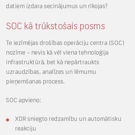
datiem izdara secinājumus un rīkojas?
SOC kā trūkstošais posms
Te iezīmējas drošības operāciju centra (SOC)
nozīme – nevis kā vēl viena tehnoloģija
infrastruktūrā, bet kā nepārtraukts
uzraudzības, analīzes un lēmumu
pieņemšanas process.
SOC apvieno:
XDR sniegto redzamību un automātisku
reakciju