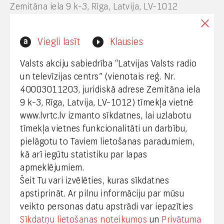
Zemitāna iela 9 k-3, Rīga, Latvija, LV-1012
Interneta vietnes www.lvrtc.lv administrators:
Viegli lasīt
Klausies
webmaster@lvrtc.lv
Valsts akciju sabiedrība “Latvijas Valsts radio
un televīzijas centrs” (vienotais reģ. Nr.
40003011203, juridiskā adrese Zemitāna iela
Klientu apkalpošana
9 k-3, Rīga, Latvija, LV-1012) tīmekļa vietnē
www.lvrtc.lv izmanto sīkdatnes, lai uzlabotu
+371 67108787
tīmekļa vietnes funkcionalitāti un darbību,
pielāgotu to Taviem lietošanas paradumiem,
kā arī iegūtu statistiku par lapas
Medijiem
apmeklējumiem.
Šeit Tu vari izvēlēties, kuras sīkdatnes
+371 29665001
apstiprināt. Ar pilnu informāciju par mūsu
vineta.sprugaine@lvrtc.lv
veikto personas datu apstrādi var iepazīties
Sīkdatņu lietošanas noteikumos
un
Privātuma