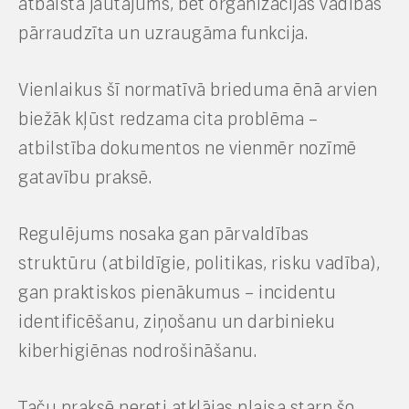
atbalsta jautājums, bet organizācijas vadības
pārraudzīta un uzraugāma funkcija.
Vienlaikus šī normatīvā brieduma ēnā arvien
biežāk kļūst redzama cita problēma –
atbilstība dokumentos ne vienmēr nozīmē
gatavību praksē.
Regulējums nosaka gan pārvaldības
struktūru (atbildīgie, politikas, risku vadība),
gan praktiskos pienākumus – incidentu
identificēšanu, ziņošanu un darbinieku
kiberhigiēnas nodrošināšanu.
Taču praksē nereti atklājas plaisa starp šo