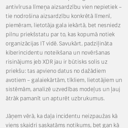
antivīrusa līmeņa aizsardzību vien nepietiek –
tie nodrošina aizsardzību konkrētā līmenī,
piemēram, lietotāja gala iekārtā, bet nesniedz
pilnu priekšstatu par to, kas kopumā notiek
organizācijas IT vidē. Savukārt, padziļināta
kiberincidentu noteikšana un novēršanas
risinājums jeb XDR jau ir būtisks solis uz
priekšu: tas apvieno datus no dažādiem
avotiem – galaiekārtām, tīkliem, lietotājiem un
sistēmām, analizē uzvedības modeļus un ļauj
ātrāk pamanīt un apturēt uzbrukumus.
Jāņem vērā, ka daļa incidentu neizpaužas kā
viens skaidri saskatāms notikums, bet gan kā