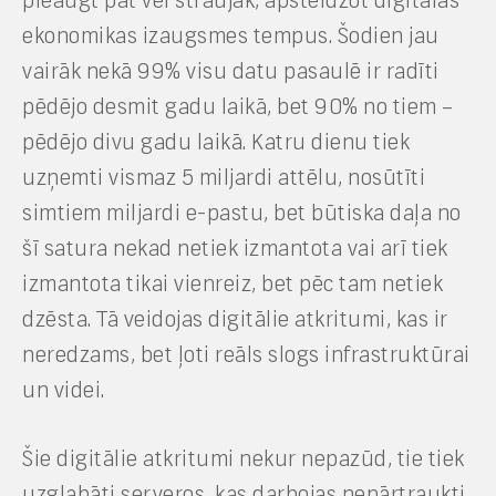
pieaugt pat vēl straujāk, apsteidzot digitālās
ekonomikas izaugsmes tempus. Šodien jau
vairāk nekā 99% visu datu pasaulē ir radīti
pēdējo desmit gadu laikā, bet 90% no tiem –
pēdējo divu gadu laikā. Katru dienu tiek
uzņemti vismaz 5 miljardi attēlu, nosūtīti
simtiem miljardi e-pastu, bet būtiska daļa no
šī satura nekad netiek izmantota vai arī tiek
izmantota tikai vienreiz, bet pēc tam netiek
dzēsta. Tā veidojas digitālie atkritumi, kas ir
neredzams, bet ļoti reāls slogs infrastruktūrai
un videi.
Šie digitālie atkritumi nekur nepazūd, tie tiek
uzglabāti serveros, kas darbojas nepārtraukti,