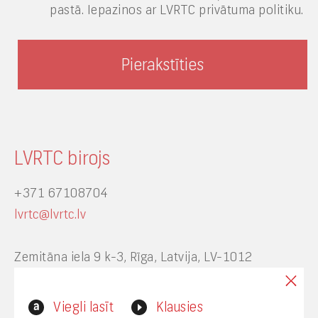
pastā. Iepazinos ar LVRTC privātuma politiku.
LVRTC birojs
+371 67108704
lvrtc@lvrtc.lv
Zemitāna iela 9 k-3, Rīga, Latvija, LV-1012
Interneta vietnes www.lvrtc.lv administrators:
Viegli lasīt
Klausies