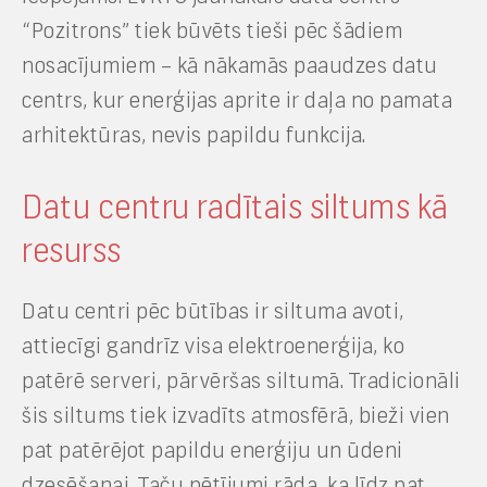
“Pozitrons” tiek būvēts tieši pēc šādiem
nosacījumiem – kā nākamās paaudzes datu
centrs, kur enerģijas aprite ir daļa no pamata
arhitektūras, nevis papildu funkcija.
Datu centru radītais siltums kā
resurss
Datu centri pēc būtības ir siltuma avoti,
attiecīgi gandrīz visa elektroenerģija, ko
patērē serveri, pārvēršas siltumā. Tradicionāli
šis siltums tiek izvadīts atmosfērā, bieži vien
pat patērējot papildu enerģiju un ūdeni
dzesēšanai. Taču pētījumi rāda, ka līdz pat