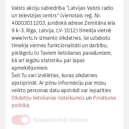
webmaster@lvrtc.lv
Valsts akciju sabiedrība “Latvijas Valsts radio
un televīzijas centrs” (vienotais reģ. Nr.
40003011203, juridiskā adrese Zemitāna iela
Klientu apkalpošana
9 k-3, Rīga, Latvija, LV-1012) tīmekļa vietnē
www.lvrtc.lv izmanto sīkdatnes, lai uzlabotu
+371 67108787
tīmekļa vietnes funkcionalitāti un darbību,
pielāgotu to Taviem lietošanas paradumiem,
kā arī iegūtu statistiku par lapas
Medijiem
apmeklējumiem.
Šeit Tu vari izvēlēties, kuras sīkdatnes
+371 29665001
apstiprināt. Ar pilnu informāciju par mūsu
vineta.sprugaine@lvrtc.lv
veikto personas datu apstrādi var iepazīties
Sīkdatņu lietošanas noteikumos
un
Privātuma
© VAS Latvijas Valsts radio un televīzijas centrs,
politikā
.
2020
Nepieciešamās sīkdates