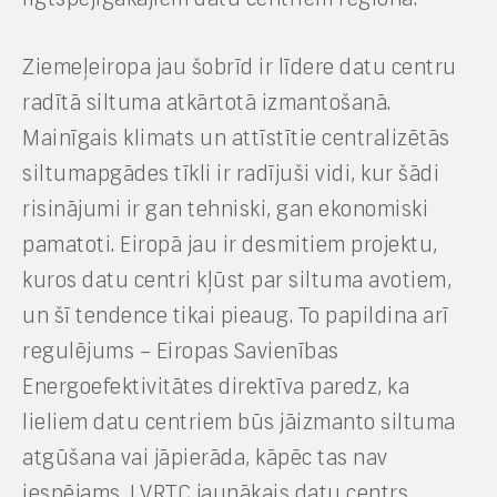
Ziemeļeiropa jau šobrīd ir līdere datu centru
radītā siltuma atkārtotā izmantošanā.
Mainīgais klimats un attīstītie centralizētās
siltumapgādes tīkli ir radījuši vidi, kur šādi
risinājumi ir gan tehniski, gan ekonomiski
pamatoti. Eiropā jau ir desmitiem projektu,
kuros datu centri kļūst par siltuma avotiem,
un šī tendence tikai pieaug. To papildina arī
regulējums – Eiropas Savienības
Energoefektivitātes direktīva paredz, ka
lieliem datu centriem būs jāizmanto siltuma
atgūšana vai jāpierāda, kāpēc tas nav
iespējams. LVRTC jaunākais datu centrs