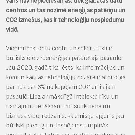
vairs nav nepieciešamas, tiek glabātas datu
centros un tas nozīmē enerģijas patēriņu un
CO2 izmešus, kas ir tehnoloģiju nospiedumu
vidē.
Viedierīces, datu centri un sakaru tīkli ir
būtisks elektroenerģijas patērētājs pasaulē.
Jau 2020. gadā tika lēsts, ka informācijas un
komunikācijas tehnoloģiju nozare ir atbildīga
par līdz pat 3% no kopējām CO2 emisijām
pasaulē. Līdz ar mākslīgā intelekta rīku un
risinājumu ienākšanu mūsu ikdienā un
biznesa vidē, redzams, ka emisiju apjoms jau
būtiski pieaug un, iespējams, turpinās