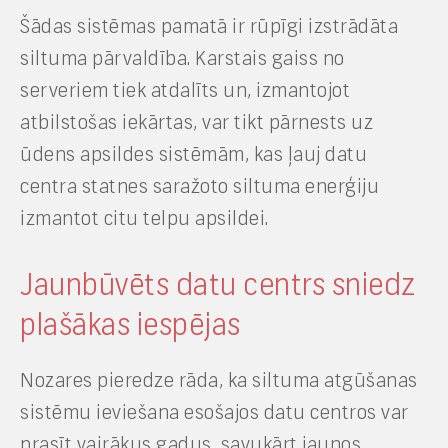
Šādas sistēmas pamatā ir rūpīgi izstrādāta
siltuma pārvaldība. Karstais gaiss no
serveriem tiek atdalīts un, izmantojot
atbilstošas iekārtas, var tikt pārnests uz
ūdens apsildes sistēmām, kas ļauj datu
centra statnes saražoto siltuma enerģiju
izmantot citu telpu apsildei.
Jaunbūvēts datu centrs sniedz
plašākas iespējas
Nozares pieredze rāda, ka siltuma atgūšanas
sistēmu ieviešana esošajos datu centros var
prasīt vairākus gadus, savukārt jaunos