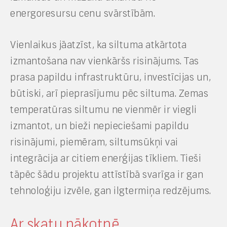
energoresursu cenu svārstībām.
Vienlaikus jāatzīst, ka siltuma atkārtota
izmantošana nav vienkāršs risinājums. Tas
prasa papildu infrastruktūru, investīcijas un,
būtiski, arī pieprasījumu pēc siltuma. Zemas
temperatūras siltumu ne vienmēr ir viegli
izmantot, un bieži nepieciešami papildu
risinājumi, piemēram, siltumsūkņi vai
integrācija ar citiem enerģijas tīkliem. Tieši
tāpēc šādu projektu attīstībā svarīga ir gan
tehnoloģiju izvēle, gan ilgtermiņa redzējums.
Ar skatu nākotnē