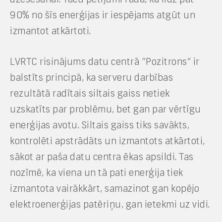
90% no šīs enerģijas ir iespējams atgūt un
izmantot atkārtoti.
LVRTC risinājums datu centrā “Pozitrons” ir
balstīts principā, ka serveru darbības
rezultātā radītais siltais gaiss netiek
uzskatīts par problēmu, bet gan par vērtīgu
enerģijas avotu. Siltais gaiss tiks savākts,
kontrolēti apstrādāts un izmantots atkārtoti,
sākot ar paša datu centra ēkas apsildi. Tas
nozīmē, ka viena un tā pati enerģija tiek
izmantota vairākkārt, samazinot gan kopējo
elektroenerģijas patēriņu, gan ietekmi uz vidi.