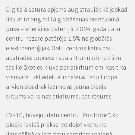
Digitālā satura apjoms aug straujāk kā jebkad,
līdz ar to aug arī tā glabāšanas neredzamā
puse – enerģijas patēriņš. 2024. gadā datu
centru nozare patērēja 1,5% no globālās
elektroenerģijas. Datu centros katrs datu
apstrādes process rada siltumu un līdz šim
tas lielākoties kļuva par atkritumiem, kas tika
vienkārši izkliedēti atmosfērā. Taču Eiropā
arvien skaidrāk iezīmējas jauna pieeja:
siltums vairs nav atkritums, bet resurss.
LVRTC, būvējot datu centru “Pozitrons”, šo
pieeju ievieš praksē, veidojot vienu no
ilgtspējīgākajiem datu centriem reģionā.