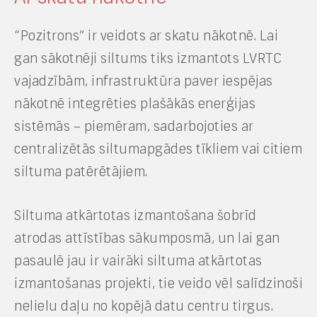
“Pozitrons” ir veidots ar skatu nākotnē. Lai
gan sākotnēji siltums tiks izmantots LVRTC
vajadzībām, infrastruktūra paver iespējas
nākotnē integrēties plašākās enerģijas
sistēmās – piemēram, sadarbojoties ar
centralizētās siltumapgādes tīkliem vai citiem
siltuma patērētājiem.
Siltuma atkārtotas izmantošana šobrīd
atrodas attīstības sākumposmā, un lai gan
pasaulē jau ir vairāki siltuma atkārtotas
izmantošanas projekti, tie veido vēl salīdzinoši
nelielu daļu no kopējā datu centru tirgus.