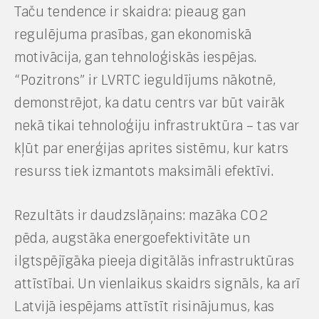
Taču tendence ir skaidra: pieaug gan
regulējuma prasības, gan ekonomiskā
motivācija, gan tehnoloģiskās iespējas.
“Pozitrons” ir LVRTC ieguldījums nākotnē,
demonstrējot, ka datu centrs var būt vairāk
nekā tikai tehnoloģiju infrastruktūra – tas var
kļūt par enerģijas aprites sistēmu, kur katrs
resurss tiek izmantots maksimāli efektīvi.
Rezultāts ir daudzslāņains: mazāka CO2
pēda, augstāka energoefektivitāte un
ilgtspējīgāka pieeja digitālās infrastruktūras
attīstībai. Un vienlaikus skaidrs signāls, ka arī
Latvijā iespējams attīstīt risinājumus, kas