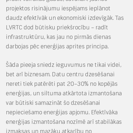
projektos risinājumu iespējams ieplānot
daudz efektīvāk un ekonomiski izdevīgāk. Tas
LVRTC dod būtisku priekšrocību – radīt
infrastruktūru, kas jau no pirmās dienas
darbojas pēc enerģijas aprites principa.
Šāda pieeja sniedz ieguvumus ne tikai videi,
bet arī biznesam. Datu centru dzesēšanai
nereti tiek patērēti pat 20–30% no kopējās
enerģijas, un siltuma atkārtota izmantošana
var būtiski samazināt šo dzesēšanai
nepieciešamo enerģijas apjomu. Efektīvāka
enerģijas izmantošana nozīmē arī stabilākas
izmaksas un mazāku atkarību no