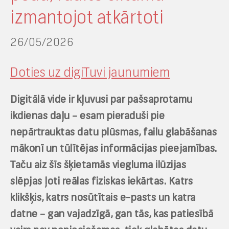
izmantojot atkārtoti
26/05/2026
Doties uz digiTuvi jaunumiem
Digitālā vide ir kļuvusi par pašsaprotamu
ikdienas daļu – esam pieraduši pie
nepārtrauktas datu plūsmas, failu glabāšanas
mākonī un tūlītējas informācijas pieejamības.
Taču aiz šīs šķietamās viegluma ilūzijas
slēpjas ļoti reālas fiziskas iekārtas. Katrs
klikšķis, katrs nosūtītais e-pasts un katra
datne – gan vajadzīgā, gan tās, kas patiesībā