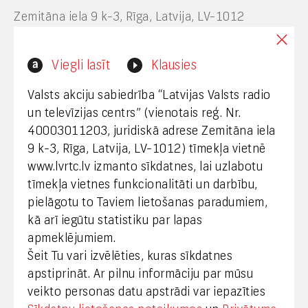
Zemitāna iela 9 k-3, Rīga, Latvija, LV-1012
Interneta vietnes www.lvrtc.lv administrators:
Viegli lasīt
Klausies
webmaster@lvrtc.lv
Valsts akciju sabiedrība “Latvijas Valsts radio
un televīzijas centrs” (vienotais reģ. Nr.
40003011203, juridiskā adrese Zemitāna iela
Klientu apkalpošana
9 k-3, Rīga, Latvija, LV-1012) tīmekļa vietnē
www.lvrtc.lv izmanto sīkdatnes, lai uzlabotu
+371 67108787
tīmekļa vietnes funkcionalitāti un darbību,
pielāgotu to Taviem lietošanas paradumiem,
kā arī iegūtu statistiku par lapas
Medijiem
apmeklējumiem.
Šeit Tu vari izvēlēties, kuras sīkdatnes
+371 29665001
apstiprināt. Ar pilnu informāciju par mūsu
vineta.sprugaine@lvrtc.lv
veikto personas datu apstrādi var iepazīties