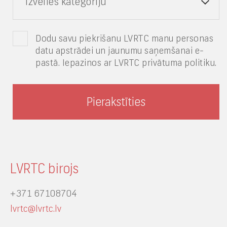
Izvēlies kategoriju
Dodu savu piekrišanu LVRTC manu personas
datu apstrādei un jaunumu saņemšanai e-
pastā. Iepazinos ar LVRTC privātuma politiku.
LVRTC birojs
+371 67108704
lvrtc@lvrtc.lv