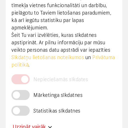
tīmekļa vietnes funkcionalitāti un darbību,
pilsētu-reģionu griezumā. Tas ir milzīgs
pielāgotu to Taviem lietošanas paradumiem,
izaicinājums ikvienam uzņēmējam, jo prasa
kā arī iegūtu statistiku par lapas
lielas investīcijas klientu izglītošanā un
apmeklējumiem.
vairāku uzņēmējdarbības kanālu uzturēšanā.
Šeit Tu vari izvēlēties, kuras sīkdatnes
apstiprināt. Ar pilnu informāciju par mūsu
Zemu iedzīvotāju prasmju līmeni uzrāda arī
veikto personas datu apstrādi var iepazīties
Eiropas Komisijas veidotais DESI indekss. Tas
Sīkdatņu lietošanas noteikumos
un
Privātuma
apgrūtina produktivitātes un arī ekonomikas
politikā
.
attīstību, tādēļ svarīgākais būtu palielināt
Nepieciešamās sīkdates
investīcijas iedzīvotāju prasmju uzlabošanā
un sekmēt motivāciju izmantot digitālos rīkus.
Mārketinga sīkdatnes
Lai arī valsts pārvaldes e-pakalpojumu
Statistikas sīkdatnes
līmenis tiek vērtēts kā salīdzinoši labs, valsts
šajā jomā varētu spēlēt vēl lielāku lomu.
Uzzināt vairāk