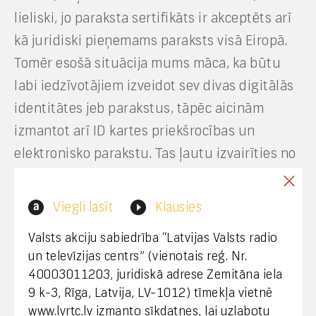
lieliski, jo paraksta sertifikāts ir akceptēts arī
kā juridiski pieņemams paraksts visā Eiropā.
Tomēr esošā situācija mums māca, ka būtu
labi iedzīvotājiem izveidot sev divas digitālās
identitātes jeb parakstus, tāpēc aicinām
izmantot arī ID kartes priekšrocības un
elektronisko parakstu. Tas ļautu izvairīties no
situācijām, kas rodas, ja kāda no platformām
vai pakalpojuma sniedzējiem saskaras ar
Viegli lasīt
Klausies
tehniskām problēmām.
Valsts akciju sabiedrība “Latvijas Valsts radio
un televīzijas centrs” (vienotais reģ. Nr.
Vērtējot digitālo prasmju līmeni sabiedrībā
40003011203, juridiskā adrese Zemitāna iela
kopumā, jāsaka, ka tas ir ļoti atšķirīgs un
9 k-3, Rīga, Latvija, LV-1012) tīmekļa vietnē
primāri plaisa novērojama vecuma grupās un
www.lvrtc.lv izmanto sīkdatnes, lai uzlabotu